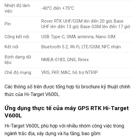
Nhiệt độ làm
-40°C đến +75°C
việc
Rover RTK UHF/GSM lên đến 20 giờ; Base
Pin
UHF lên đến 13 giờ; Base GSM lên đến 17 giờ
Cổng kết nối
USB Type-C, SMA antenna, Nano SIM
Kết nối
Bluetooth 5.2, Wi-Fi, LTE/GSM, NFC nhận
Định dạng dữ
NMEA-0183, GNS, Rinex
liệu
Chế độ mạng
VRS, FKP, MAC, hỗ trợ NTRIP
Các thông số trên được tổng hợp từ brochure kỹ thuật chính
thức của Hi-Target V600L.
Ứng dụng thực tế của máy GPS RTK Hi-Target
V600L
Hi-Target V600L phù hợp với nhiều nhóm công việc trong
ngành trắc địa, xây dựng và hạ tầng, bao gồm: