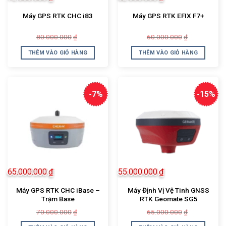
Máy GPS RTK CHC i83
Máy GPS RTK EFIX F7+
Giá
Giá
Giá
Giá
80.000.000
60.000.000
₫
₫
gốc
hiện
gốc
hiện
là:
tại
là:
tại
THÊM VÀO GIỎ HÀNG
THÊM VÀO GIỎ HÀNG
80.000.000₫.
là:
60.000.000
là:
72.000.000₫.
52.000.000
-7%
-15%
65.000.000
₫
55.000.000
₫
Máy GPS RTK CHC iBase –
Máy Định Vị Vệ Tinh GNSS
Trạm Base
RTK Geomate SG5
Giá
Giá
Giá
Giá
70.000.000
65.000.000
₫
₫
gốc
hiện
gốc
hiện
là:
tại
là:
tại