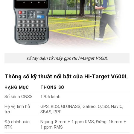
sổ tay điện tử máy gps rtk hi-target V600L
Thông số kỹ thuật nổi bật của Hi-Target V600L
HẠNG MỤC
THÔNG SỐ
Số kênh GNSS
1706 kênh
Hệ vệ tinh hỗ
GPS, BDS, GLONASS, Galileo, QZSS, NavIC,
trợ
SBAS, PPP
Độ chính xác
Ngang: 8 mm + 1 ppm RMS; Đứng: 15 mm +
RTK
1 ppm RMS