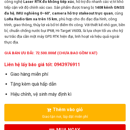
75.000.000₫.
là:
công nghệ
Laser RTK đo không tiếp xúc
, hỗ trợ đo nhanh các vị trí khó
72.500.000₫.
tiếp cận với độ chính xác cao. Sản phẩm được trang bị
1408 kênh GNSS
đa hệ
,
IMU nghiêng 0–60°
,
camera hỗ trợ stakeout trực quan
, cùng
LoRa Radio tầm xa trên 15 km
, phù hợp cho đo đạc địa hình, công
trình, giao thông, thủy lợi và bố trí điểm thi công. Với thiết kế nhỏ gọn, bền
bỉ, chuẩn chống nước bụi IP68, Hi-Target V600L là lựa chọn tối ưu cho kỹ
sư trắc địa cần một máy GPS RTK hiện đại, linh hoạt và hiệu quả ngoài
thực địa.
GIÁ BÁN ƯU ĐÃI: 72.500.000đ (CHƯA BAO GỒM VAT)
Liên hệ lấy báo giá tốt: 0943976911
Giao hàng miễn phí
Tặng kèm quà hấp dẫn
Hiệu chỉnh, vệ sinh máy định kì
Thêm vào giỏ
MUA NGAY