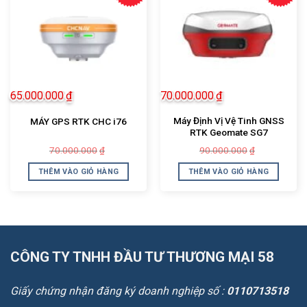
65.000.000
₫
70.000.000
₫
Máy Định Vị Vệ Tinh GNSS
MÁY GPS RTK CHC i76
RTK Geomate SG7
Giá
Giá
Giá
Giá
70.000.000
90.000.000
₫
₫
gốc
hiện
gốc
hiện
là:
tại
là:
tại
THÊM VÀO GIỎ HÀNG
THÊM VÀO GIỎ HÀNG
70.000.000₫.
là:
90.000.000
là:
65.000.000₫.
70.000.000
CÔNG TY TNHH ĐẦU TƯ THƯƠNG MẠI 58
Giấy chứng nhận đăng ký doanh nghiệp số :
0110713518