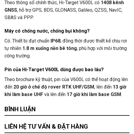
Theo thông số chính thức, Hi-Target V600L có
1408 kênh
GNSS
, hỗ trợ GPS, BDS, GLONASS, Galileo, QZSS, NavIC,
SBAS và PPP.
Máy có chống nước, chống bụi không?
Có. Thiết bị đạt chuẩn
IP68
, đồng thời được thiết kế chịu rơi
tự nhiên
1.8 m xuống nền bê tông
, phù hợp với môi trường
công trường.
Pin của Hi-Target V600L dùng được bao lâu?
Theo brochure kỹ thuật, pin của V600L có thể hoạt động lên
đến
20 giờ ở chế độ rover RTK UHF/GSM
, lên đến
13 giờ
khi làm base UHF
và lên đến
17 giờ khi làm base GSM
.
BÌNH LUẬN
LIÊN HỆ TƯ VẤN & ĐẶT HÀNG