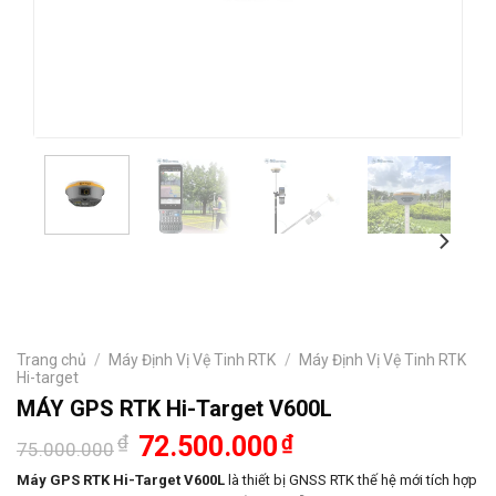
Trang chủ
/
Máy Định Vị Vệ Tinh RTK
/
Máy Định Vị Vệ Tinh RTK
Hi-target
MÁY GPS RTK Hi-Target V600L
Giá
Giá
₫
72.500.000
₫
75.000.000
gốc
hiện
là:
tại
Máy GPS RTK Hi-Target V600L
là thiết bị GNSS RTK thế hệ mới tích hợp