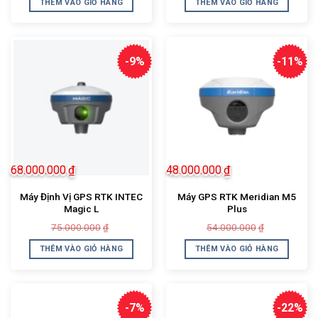
THÊM VÀO GIỎ HÀNG
THÊM VÀO GIỎ HÀNG
70.000.000₫.
là:
65.000.000
là:
65.000.000₫.
55.000.000
-9%
-11%
68.000.000
₫
48.000.000
₫
Máy Định Vị GPS RTK INTEC
Máy GPS RTK Meridian M5
Magic L
Plus
Giá
Giá
Giá
Giá
75.000.000
54.000.000
₫
₫
gốc
hiện
gốc
hiện
là:
tại
là:
tại
THÊM VÀO GIỎ HÀNG
THÊM VÀO GIỎ HÀNG
75.000.000₫.
là:
54.000.000
là:
68.000.000₫.
48.000.000
-7%
-22%