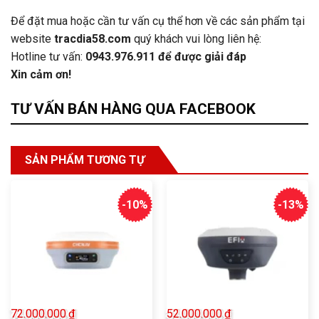
Để đặt mua hoặc cần tư vấn cụ thể hơn về các sản phẩm tại
website
tracdia58.com
quý khách vui lòng liên hệ:
Hotline tư vấn:
0943.976.911
để được giải đáp
Xin cảm ơn!
TƯ VẤN BÁN HÀNG QUA FACEBOOK
SẢN PHẨM TƯƠNG TỰ
-10%
-13%
72.000.000
₫
52.000.000
₫