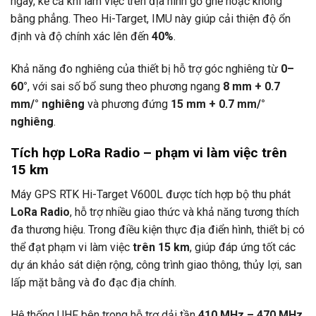
ngay, kể cả khi làm việc trên địa hình gồ ghề hoặc không
bằng phẳng. Theo Hi-Target, IMU này giúp cải thiện độ ổn
định và độ chính xác lên đến
40%
.
Khả năng đo nghiêng của thiết bị hỗ trợ góc nghiêng từ
0–
60°
, với sai số bổ sung theo phương ngang
8 mm + 0.7
mm/° nghiêng
và phương đứng
15 mm + 0.7 mm/°
nghiêng
.
Tích hợp LoRa Radio – phạm vi làm việc trên
15 km
Máy GPS RTK Hi-Target V600L được tích hợp bộ thu phát
LoRa Radio
, hỗ trợ nhiều giao thức và khả năng tương thích
đa thương hiệu. Trong điều kiện thực địa điển hình, thiết bị có
thể đạt phạm vi làm việc
trên 15 km
, giúp đáp ứng tốt các
dự án khảo sát diện rộng, công trình giao thông, thủy lợi, san
lấp mặt bằng và đo đạc địa chính.
Hệ thống UHF bên trong hỗ trợ dải tần
410 MHz – 470 MHz
,