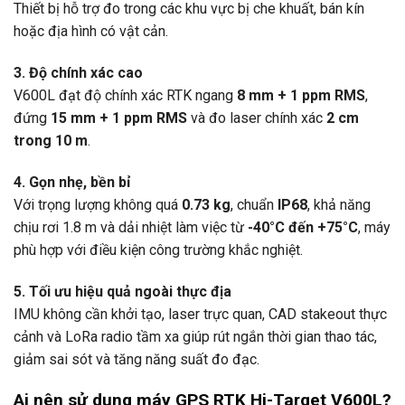
Thiết bị hỗ trợ đo trong các khu vực bị che khuất, bán kín
hoặc địa hình có vật cản.
3. Độ chính xác cao
V600L đạt độ chính xác RTK ngang
8 mm + 1 ppm RMS
,
đứng
15 mm + 1 ppm RMS
và đo laser chính xác
2 cm
trong 10 m
.
4. Gọn nhẹ, bền bỉ
Với trọng lượng không quá
0.73 kg
, chuẩn
IP68
, khả năng
chịu rơi 1.8 m và dải nhiệt làm việc từ
-40°C đến +75°C
, máy
phù hợp với điều kiện công trường khắc nghiệt.
5. Tối ưu hiệu quả ngoài thực địa
IMU không cần khởi tạo, laser trực quan, CAD stakeout thực
cảnh và LoRa radio tầm xa giúp rút ngắn thời gian thao tác,
giảm sai sót và tăng năng suất đo đạc.
Ai nên sử dụng máy GPS RTK Hi-Target V600L?