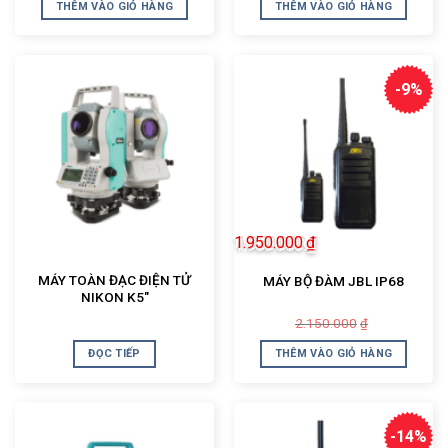
là:
tại
là:
tại
THÊM VÀO GIỎ HÀNG
THÊM VÀO GIỎ HÀNG
20.000.000₫.
là:
6.500.000₫.
là:
18.080.000₫.
6.350.000₫.
-9%
1.950.000
₫
MÁY TOÀN ĐẠC ĐIỆN TỬ
MÁY BỘ ĐÀM JBL IP68
NIKON K5″
Giá
Giá
2.150.000
₫
gốc
hiện
là:
tại
ĐỌC TIẾP
THÊM VÀO GIỎ HÀNG
2.150.000₫.
là:
1.950.000₫.
-14%