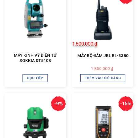
1.600.000
₫
MÁY KINH VỸ ĐIỆN TỬ
MÁY BỘ ĐÀM JBL BL-3380
SOKKIA DT510S
Giá
Giá
1.850.000
₫
gốc
hiện
là:
tại
ĐỌC TIẾP
THÊM VÀO GIỎ HÀNG
1.850.000₫.
là:
1.600.000₫.
-9%
-15%