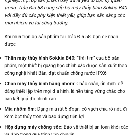
nghiệp, một bộ sản phẩm đầy đủ là yếu tố cực kỳ quan
trọng. Trắc Địa 58 cung cấp bộ máy thủy bình Sokkia B40
với đầy đủ các phụ kiện thiết yếu, giúp bạn sẵn sàng cho
mọi nhiệm vụ tại công trường.
Khi mua trọn bộ sản phẩm tại Trắc Địa 58, bạn sẽ nhận
được:
Thân máy thủy bình Sokkia B40:
“Trái tim” của bộ sản
phẩm, một thiết bị quang học chính xác được sản xuất theo
công nghệ Nhật Bản, đạt chuẩn chống nước IPX6.
Chân máy thủy bình bằng nhôm:
Chắc chắn, ổn định, dễ
dàng thiết lập trên mọi địa hình, là nền tảng vững chắc cho
các kết quả đo chính xác.
Mia nhôm 5m:
Dạng mia rút 5 đoạn, có vạch chia rõ nét, đi
kèm bọt thủy tròn và bao đựng tiện lợi.
Hộp đựng máy chống sốc:
Bảo vệ thiết bị an toàn khỏi các
va đập trong quá trình vận chuyển.