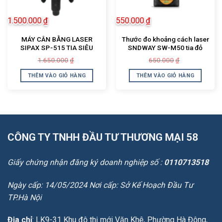
1.500.000
₫
550.000
₫
MÁY CÂN BẰNG LASER
Thước đo khoảng cách laser
SIPAX SP-515 TIA SIÊU
SNDWAY SW-M50 tia đỏ
SÁNG
Giá
Giá
Giá
Giá
1.650.000
650.000
₫
₫
gốc
hiện
gốc
hiện
là:
tại
là:
tại
THÊM VÀO GIỎ HÀNG
THÊM VÀO GIỎ HÀNG
1.650.000₫.
là:
650.000₫.
là:
1.500.000₫.
550.000₫.
CÔNG TY TNHH ĐẦU TƯ THƯƠNG MẠI 58
Giấy chứng nhận đăng ký doanh nghiệp số :
0110713518
Ngày cấp: 14/05/2024 Nơi cấp: Sở Kế Hoạch Đầu Tư
TP.Hà Nội
Địa chỉ
: LK9-31 Khu đô thị mới Văn Khê, Phường Hà Đông,