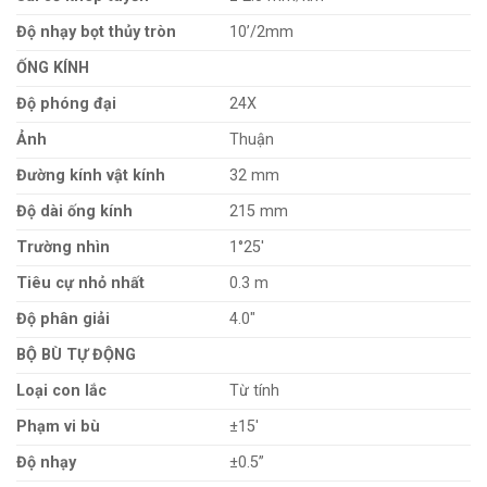
Độ nhạy bọt thủy tròn
10’/2mm
ỐNG KÍNH
Độ phóng đại
24X
Ảnh
Thuận
Đường kính vật kính
32 mm
Độ dài ống kính
215 mm
Trường nhìn
1°25′
Tiêu cự nhỏ nhất
0.3 m
Độ phân giải
4.0″
BỘ BÙ TỰ ĐỘNG
Loại con lắc
Từ tính
Phạm vi bù
±15′
Độ nhạy
±0.5”