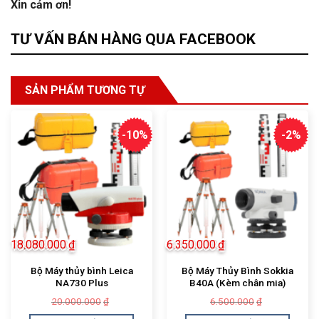
Xin cảm ơn!
TƯ VẤN BÁN HÀNG QUA FACEBOOK
SẢN PHẨM TƯƠNG TỰ
-10%
-2%
18.080.000
₫
6.350.000
₫
Bộ Máy thủy bình Leica
Bộ Máy Thủy Bình Sokkia
NA730 Plus
B40A (Kèm chân mia)
Giá
Giá
Giá
Giá
20.000.000
6.500.000
₫
₫
gốc
hiện
gốc
hiện