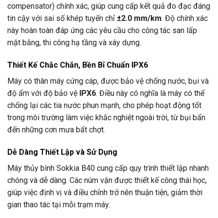
compensator) chính xác, giúp cung cấp kết quả đo đạc đáng
tin cậy với sai số khép tuyến chỉ
±2.0 mm/km
. Độ chính xác
này hoàn toàn đáp ứng các yêu cầu cho công tác san lấp
mặt bằng, thi công hạ tầng và xây dựng.
Thiết Kế Chắc Chắn, Bền Bỉ Chuẩn IPX6
Máy có thân máy cứng cáp, được bảo vệ chống nước, bụi và
độ ẩm với độ bảo vệ
IPX6
. Điều này có nghĩa là máy có thể
chống lại các tia nước phun mạnh, cho phép hoạt động tốt
trong môi trường làm việc khắc nghiệt ngoài trời, từ bụi bẩn
đến những cơn mưa bất chợt.
Dễ Dàng Thiết Lập và Sử Dụng
Máy thủy bình Sokkia B40 cung cấp quy trình thiết lập nhanh
chóng và dễ dàng. Các núm vặn được thiết kế công thái học,
giúp việc định vị và điều chỉnh trở nên thuận tiện, giảm thời
gian thao tác tại mỗi trạm máy.