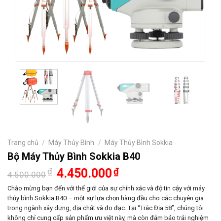
Trang chủ
/
Máy Thủy Bình
/
Máy Thủy Bình Sokkia
Bộ Máy Thủy Bình Sokkia B40
Giá
Giá
₫
4.450.000
₫
4.500.000
gốc
hiện
là:
tại
Chào mừng bạn đến với thế giới của sự chính xác và độ tin cậy với máy
4.500.000₫.
là:
thủy bình Sokkia B40 – một sự lựa chọn hàng đầu cho các chuyên gia
4.450.000₫.
trong ngành xây dựng, địa chất và đo đạc. Tại “Trắc Địa 58”, chúng tôi
không chỉ cung cấp sản phẩm ưu việt này, mà còn đảm bảo trải nghiệm