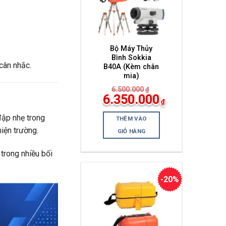
Bộ Máy Thủy
Bình Sokkia
cân nhắc.
B40A (Kèm chân
mia)
6.500.000
₫
Giá
6.350.000
₫
gốc
Giá
là:
hiện
6.500.000₫.
đập nhẹ trong
THÊM VÀO
tại
là:
iện trường.
GIỎ HÀNG
6.350.000₫.
 trong nhiều bối
-20%