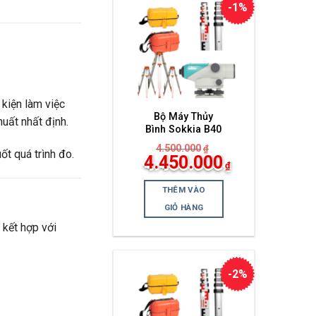
-1%
 kiện làm việc
Bộ Máy Thủy
huất nhất định.
Bình Sokkia B40
4.500.000
₫
ốt quá trình đo.
Giá
4.450.000
₫
gốc
Giá
là:
hiện
4.500.000₫.
THÊM VÀO
tại
là:
GIỎ HÀNG
4.450.000₫.
 kết hợp với
-2%