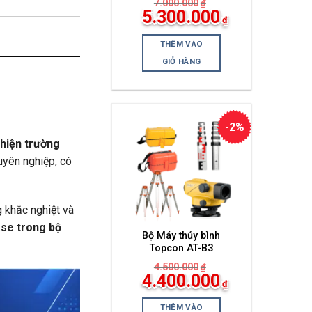
7.000.000
₫
Giá
5.300.000
₫
gốc
Giá
là:
hiện
7.000.000₫.
THÊM VÀO
tại
là:
GIỎ HÀNG
5.300.000₫.
-2%
i hiện trường
yên nghiệp, có
 khắc nghiệt và
se trong bộ
Bộ Máy thủy bình
Topcon AT-B3
4.500.000
₫
Giá
4.400.000
₫
gốc
Giá
là:
hiện
4.500.000₫.
THÊM VÀO