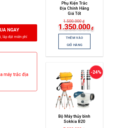
Phụ Kiện Trắc
Địa Chính Hãng
Giá Tốt
1.500.000
₫
Giá
1.350.000
₫
gốc
UA NGAY
Giá
là:
hiện
1.500.000₫.
THÊM VÀO
tại
là:
GIỎ HÀNG
1.350.000₫.
-24%
ua máy trắc địa
Bộ Máy thủy bình
Sokkia B20