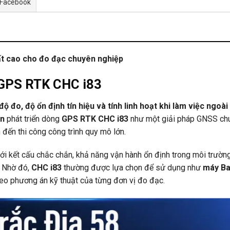
 Facebook
t cao cho đo đạc chuyên nghiệp
y GPS RTK CHC i83
độ đo, độ ổn định tín hiệu và tính linh hoạt khi làm việc ngoà
on
phát triển dòng
GPS RTK CHC i83
như một giải pháp GNSS chu
đến thi công công trình quy mô lớn.
ới kết cấu chắc chắn, khả năng vận hành ổn định trong môi trường
. Nhờ đó,
CHC i83
thường được lựa chọn để sử dụng như
máy Ba
 theo phương án kỹ thuật của từng đơn vị đo đạc.