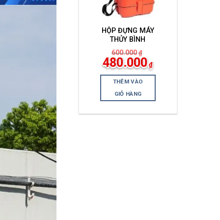
HỘP ĐỰNG MÁY
THỦY BÌNH
600.000
₫
Giá
Giá
480.000
₫
gốc
hiện
là:
tại
600.000₫.
là:
THÊM VÀO
480.000₫.
GIỎ HÀNG