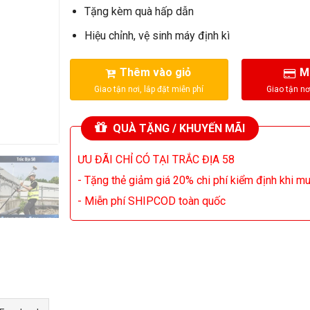
Tặng kèm quà hấp dẫn
Hiệu chỉnh, vệ sinh máy định kì
Thêm vào giỏ
M
QUÀ TẶNG / KHUYẾN MÃI
ƯU ĐÃI CHỈ CÓ TẠI TRẮC ĐỊA 58
- Tặng thẻ giảm giá 20% chi phí kiểm định khi m
- Miễn phí SHIPCOD toàn quốc