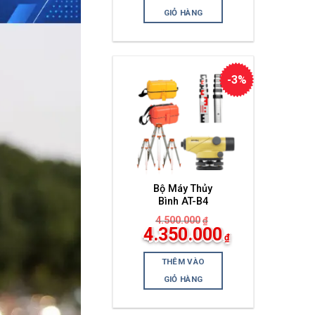
tại
là:
GIỎ HÀNG
4.400.000₫.
-3%
Bộ Máy Thủy
Bình AT-B4
4.500.000
₫
Giá
4.350.000
₫
gốc
Giá
là:
hiện
4.500.000₫.
THÊM VÀO
tại
là:
GIỎ HÀNG
4.350.000₫.