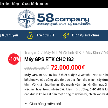
khi nhận hàng
Bảo hành tận nơi
 trực tuyến
Tra cứu BH
Dịch vụ sửa chữa
Trang chủ
/
Máy Định Vị Vệ Tinh RTK
/
Máy Định Vị V
-10%
Máy GPS RTK CHC i83
Giá
Giá
₫
72.000.000
₫
80.000.000
gốc
hiện
là:
tại
Máy GPS RTK CHC i83
là thiết bị định vị vệ tinh GNSS RTK h
80.000.000₫.
là:
kế phục vụ các công việc đo đạc địa hình, địa chính, xây dự
72.000.000₫
trình. Với khả năng thu tín hiệu mạnh, vận hành ổn định ngoài 
việc linh hoạt trong nhiều điều kiện môi trường,
CHC i83
là l
các đơn vị khảo sát cần một dòng máy bền bỉ, chính xác và đ
Giao hàng miễn phí