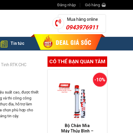
Đăng nhập
Giỏ hàng
Mua hàng online
0943976911
Tin tức
CÓ THỂ BẠN QUAN TÂM
ệ Tinh RTK CHC
-10%
iệu suất cao, được thiết
ng và thi công công
.
thực địa, hỗ trợ làm
ựa chọn phù hợp cho
áng tin cậy.
Bộ Chân Mia
Máy Thủy Bình –