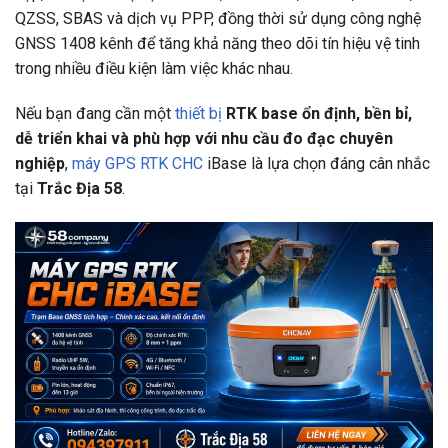
QZSS, SBAS và dịch vụ PPP, đồng thời sử dụng công nghệ
GNSS 1408 kênh để tăng khả năng theo dõi tín hiệu vệ tinh
trong nhiều điều kiện làm việc khác nhau.
Nếu bạn đang cần một
thiết bị
RTK base ổn định, bền bỉ,
dễ triển khai và phù hợp với nhu cầu đo đạc chuyên
nghiệp
,
máy GPS RTK CHC
iBase là lựa chọn đáng cân nhắc
tại
Trắc Địa 58
.