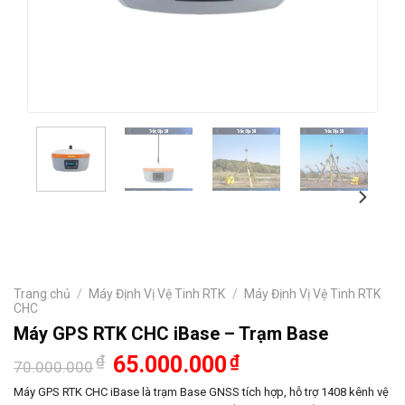
Trang chủ
/
Máy Định Vị Vệ Tinh RTK
/
Máy Định Vị Vệ Tinh RTK
CHC
Máy GPS RTK CHC iBase – Trạm Base
Giá
Giá
₫
65.000.000
₫
70.000.000
gốc
hiện
là:
tại
Máy GPS RTK CHC iBase là trạm Base GNSS tích hợp, hỗ trợ 1408 kênh vệ