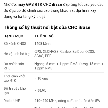
Nhờ đó,
máy GPS RTK CHC iBase
đáp ứng tốt các yêu cầu
đo đạc có độ chính xác cao trong khảo sát địa hình, xây
dựng và hạ tầng kỹ thuật.
Thông số kỹ thuật nổi bật của CHC iBase
HẠNG MỤC
THÔNG SỐ
Số kênh GNSS
1408 kênh
GPS, GLONASS, Galileo, BeiDou, QZSS,
Hệ vệ tinh hỗ trợ
SBAS, PPP
Độ chính xác
Ngang: 8 mm + 1 ppm RMS; Đứng: 15 mm +
RTK
1 ppm RMS
Thời gian khởi
< 10 giây
tạo RTK
Độ tin cậy khởi
> 99,9%
tạo
Radio UHF
410–470 MHz, công suất phát lên đến 5W