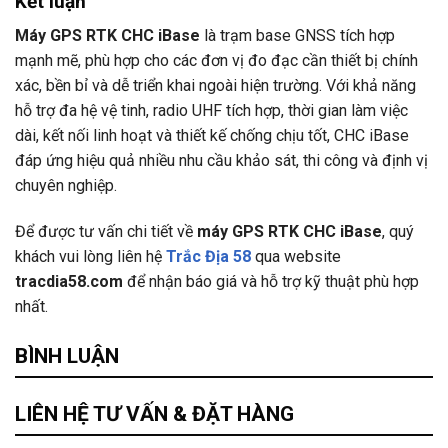
Kết luận
Máy GPS RTK CHC iBase
là trạm base GNSS tích hợp
mạnh mẽ, phù hợp cho các đơn vị đo đạc cần thiết bị chính
xác, bền bỉ và dễ triển khai ngoài hiện trường. Với khả năng
hỗ trợ đa hệ vệ tinh, radio UHF tích hợp, thời gian làm việc
dài, kết nối linh hoạt và thiết kế chống chịu tốt, CHC iBase
đáp ứng hiệu quả nhiều nhu cầu khảo sát, thi công và định vị
chuyên nghiệp.
Để được tư vấn chi tiết về
máy GPS RTK CHC iBase
, quý
khách vui lòng liên hệ
Trắc Địa 58
qua website
tracdia58.com
để nhận báo giá và hỗ trợ kỹ thuật phù hợp
nhất.
BÌNH LUẬN
LIÊN HỆ TƯ VẤN & ĐẶT HÀNG