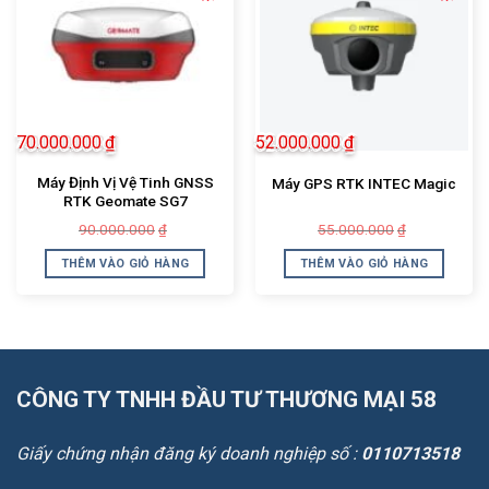
70.000.000
₫
52.000.000
₫
Máy Định Vị Vệ Tinh GNSS
Máy GPS RTK INTEC Magic
RTK Geomate SG7
Giá
Giá
Giá
Giá
90.000.000
55.000.000
₫
₫
gốc
hiện
gốc
hiện
là:
tại
là:
tại
THÊM VÀO GIỎ HÀNG
THÊM VÀO GIỎ HÀNG
90.000.000₫.
là:
55.000.000
là:
70.000.000₫.
52.000.000
CÔNG TY TNHH ĐẦU TƯ THƯƠNG MẠI 58
Giấy chứng nhận đăng ký doanh nghiệp số :
0110713518