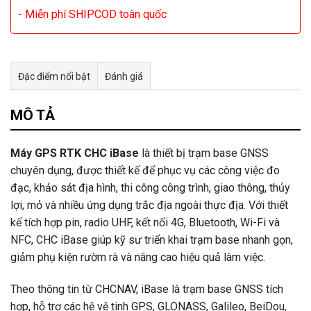
- Miễn phí SHIPCOD toàn quốc
Đặc điểm nổi bật
Đánh giá
Tư vấn & bán hàng qua Facebook
MÔ TẢ
Máy GPS RTK CHC iBase
là thiết bị trạm base GNSS
chuyên dụng, được thiết kế để phục vụ các công việc đo
đạc, khảo sát địa hình, thi công công trình, giao thông, thủy
lợi, mỏ và nhiều ứng dụng trắc địa ngoài thực địa. Với thiết
kế tích hợp pin, radio UHF, kết nối 4G, Bluetooth, Wi-Fi và
NFC, CHC iBase giúp kỹ sư triển khai trạm base nhanh gọn,
giảm phụ kiện rườm rà và nâng cao hiệu quả làm việc.
Theo thông tin từ CHCNAV, iBase là trạm base GNSS tích
hợp, hỗ trợ các hệ vệ tinh GPS, GLONASS, Galileo, BeiDou,