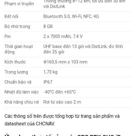
Thông thường 8–12 km; tối ưu đến 30 km
Phạm vi truyền
với DistLink
Kết nối
Bluetooth 5.0, Wi-Fi, NFC, 4G
Bộ nhớ trong
8 GB
Pin
2 x 7000 mAh, 7.4 V
Thời gian hoạt
UHF base đến 13 giờ với DistLink; đo tĩnh
động
đến 25 giờ
Kích thước
Φ160,5 mm x 103 mm
Trọng lượng
1,73 kg
Chuẩn bảo vệ
IP67
Nhiệt độ làm việc
-40°C đến +65°C
Khả năng chịu rơi
Rơi từ sào cao 2 m
Các thông số trên được tổng hợp từ trang sản phẩm và
datasheet của CHCNAV.