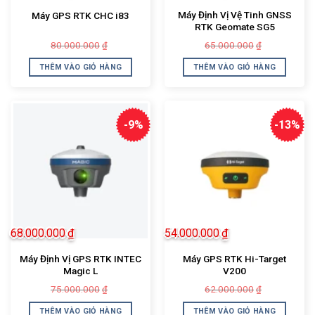
Máy Định Vị Vệ Tinh GNSS
Máy GPS RTK CHC i83
RTK Geomate SG5
Giá
Giá
Giá
Giá
80.000.000
65.000.000
₫
₫
gốc
hiện
gốc
hiện
là:
tại
là:
tại
THÊM VÀO GIỎ HÀNG
THÊM VÀO GIỎ HÀNG
80.000.000₫.
là:
65.000.000
là:
72.000.000₫.
55.000.000
-9%
-13%
68.000.000
₫
54.000.000
₫
Máy Định Vị GPS RTK INTEC
Máy GPS RTK Hi-Target
Magic L
V200
Giá
Giá
Giá
Giá
75.000.000
62.000.000
₫
₫
gốc
hiện
gốc
hiện
là:
tại
là:
tại
THÊM VÀO GIỎ HÀNG
THÊM VÀO GIỎ HÀNG