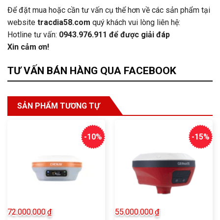
Để đặt mua hoặc cần tư vấn cụ thể hơn về các sản phẩm tại
website
tracdia58.com
quý khách vui lòng liên hệ:
Hotline tư vấn:
0943.976.911
để được giải đáp
Xin cảm ơn!
TƯ VẤN BÁN HÀNG QUA FACEBOOK
SẢN PHẨM TƯƠNG TỰ
-10%
-15%
72.000.000
₫
55.000.000
₫