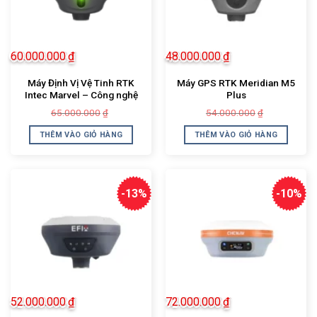
60.000.000
₫
48.000.000
₫
Máy Định Vị Vệ Tinh RTK
Máy GPS RTK Meridian M5
Intec Marvel – Công nghệ
Plus
vượt trội【 Camera kép +
Giá
Giá
Giá
Giá
65.000.000
54.000.000
₫
₫
Laser AR + IMU 120° 】
gốc
hiện
gốc
hiện
là:
tại
là:
tại
THÊM VÀO GIỎ HÀNG
THÊM VÀO GIỎ HÀNG
65.000.000₫.
là:
54.000.000
là:
60.000.000₫.
48.000.000
-13%
-10%
52.000.000
₫
72.000.000
₫