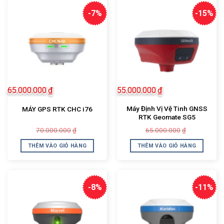
-7%
-15%
65.000.000
₫
55.000.000
₫
Máy Định Vị Vệ Tinh GNSS
MÁY GPS RTK CHC i76
RTK Geomate SG5
Giá
Giá
Giá
Giá
70.000.000
65.000.000
₫
₫
gốc
hiện
gốc
hiện
là:
tại
là:
tại
THÊM VÀO GIỎ HÀNG
THÊM VÀO GIỎ HÀNG
70.000.000₫.
là:
65.000.000
là:
65.000.000₫.
55.000.000
-8%
-11%