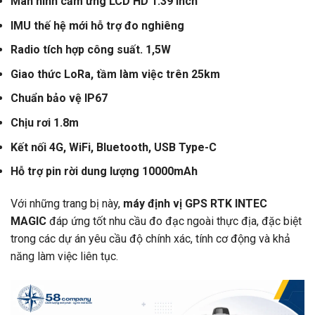
Màn hình cảm ứng LCD HD 1.39 inch
IMU thế hệ mới hỗ trợ đo nghiêng
Radio tích hợp công suất. 1,5W
Giao thức LoRa, tầm làm việc trên 25km
Chuẩn bảo vệ IP67
Chịu rơi 1.8m
Kết nối 4G, WiFi, Bluetooth, USB Type-C
Hỗ trợ pin rời dung lượng 10000mAh
Với những trang bị này,
máy định vị GPS RTK INTEC
MAGIC
đáp ứng tốt nhu cầu đo đạc ngoài thực địa, đặc biệt
trong các dự án yêu cầu độ chính xác, tính cơ động và khả
năng làm việc liên tục.