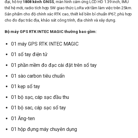
55.000.000₫.
là:
đại, hỗ trợ
1808 kênh GNSS
, màn hình cảm ứng LCD HD 1.39 inch, IMU
52.000.000₫.
thế hệ mới, radio tích hợp 5W giao thức LoRa với tầm làm việc trên 25km.
Sản phẩm cho độ chính xác RTK cao, thiết kế bền bỉ chuẩn IP67, phù hợp
cho đo đạc trắc địa, khảo sát công trình, địa chính và xây dựng.
Bộ máy GPS RTK INTEC MAGIC thường bao gồm:
01 máy GPS RTK INTEC MAGIC
01 sổ tay điện tử
01 phần mềm đo đạc cài đặt trên sổ tay
01 sào carbon tiêu chuẩn
01 kẹp sổ tay
01 bộ sạc, cáp sạc đầu thu
01 bộ sac, cáp sạc sổ tay
01 Ăng-ten
01 hộp đựng máy chuyên dụng