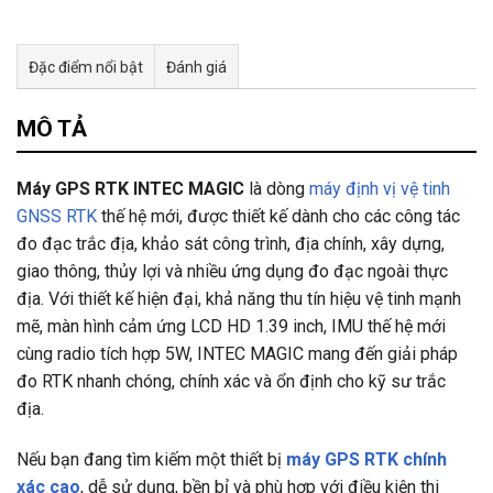
Đặc điểm nổi bật
Đánh giá
Tư vấn & bán hàng qua Facebook
MÔ TẢ
Máy GPS RTK INTEC MAGIC
là dòng
máy định vị vệ tinh
GNSS RTK
thế hệ mới, được thiết kế dành cho các công tác
đo đạc trắc địa, khảo sát công trình, địa chính, xây dựng,
giao thông, thủy lợi và nhiều ứng dụng đo đạc ngoài thực
địa. Với thiết kế hiện đại, khả năng thu tín hiệu vệ tinh mạnh
mẽ, màn hình cảm ứng LCD HD 1.39 inch, IMU thế hệ mới
cùng radio tích hợp 5W, INTEC MAGIC mang đến giải pháp
đo RTK nhanh chóng, chính xác và ổn định cho kỹ sư trắc
địa.
Nếu bạn đang tìm kiếm một thiết bị
máy GPS RTK chính
xác cao
, dễ sử dụng, bền bỉ và phù hợp với điều kiện thi