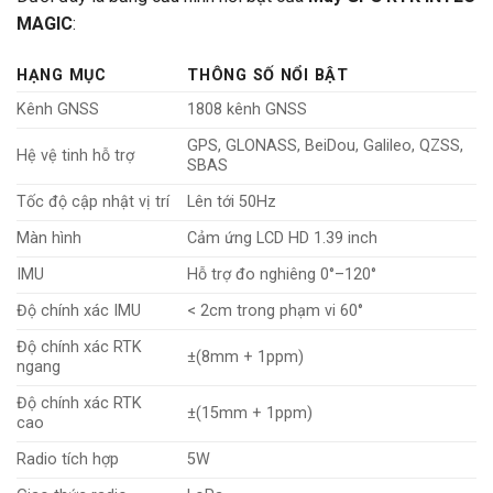
MAGIC
:
HẠNG MỤC
THÔNG SỐ NỔI BẬT
Kênh GNSS
1808 kênh GNSS
GPS, GLONASS, BeiDou, Galileo, QZSS,
Hệ vệ tinh hỗ trợ
SBAS
Tốc độ cập nhật vị trí
Lên tới 50Hz
Màn hình
Cảm ứng LCD HD 1.39 inch
IMU
Hỗ trợ đo nghiêng 0°–120°
Độ chính xác IMU
< 2cm trong phạm vi 60°
Độ chính xác RTK
±(8mm + 1ppm)
ngang
Độ chính xác RTK
±(15mm + 1ppm)
cao
Radio tích hợp
5W