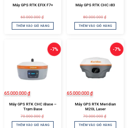
Máy GPS RTK EFIX F7+
Máy GPS RTK CHC i83
Giá
Giá
Giá
Giá
60.000.000
80.000.000
₫
₫
gốc
hiện
gốc
hiện
là:
tại
là:
tại
THÊM VÀO GIỎ HÀNG
THÊM VÀO GIỎ HÀNG
60.000.000₫.
là:
80.000.000
là:
52.000.000₫.
72.000.000
-7%
-7%
65.000.000
₫
65.000.000
₫
Máy GPS RTK CHC iBase –
Máy GPS RTK Meridian
Trạm Base
M20L Laser
Giá
Giá
Giá
Giá
70.000.000
70.000.000
₫
₫
gốc
hiện
gốc
hiện
là:
tại
là:
tại
THÊM VÀO GIỎ HÀNG
THÊM VÀO GIỎ HÀNG
70.000.000₫.
là:
70.000.000
là: