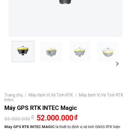
Trang chủ
/
Máy Định Vị Vệ Tinh RTK
/
Máy Định Vị Vệ Tinh RTK
Intec
Máy GPS RTK INTEC Magic
Giá
Giá
₫
52.000.000
₫
55.000.000
gốc
hiện
là:
tại
Máy GPS RTK INTEC MAGIC
là thiết bị định vị vệ tinh GNSS RTK hiện