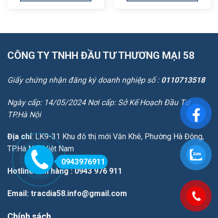
65.000.000₫.
65.000.000
CÔNG TY TNHH ĐẦU TƯ THƯƠNG MẠI 58
Giấy chứng nhận đăng ký doanh nghiệp số :
0110713518
Ngày cấp: 14/05/2024 Nơi cấp: Sở Kế Hoạch Đầu Tư
TP.Hà Nội
Địa chỉ
: LK9-31 Khu đô thị mới Văn Khê, Phường Hà Đông,
TP.Hà Nội, Việt Nam
0943976911
Hotline bán hàng
: 0943 976 911
Email
: tracdia58.info@gmail.com
Chính sách