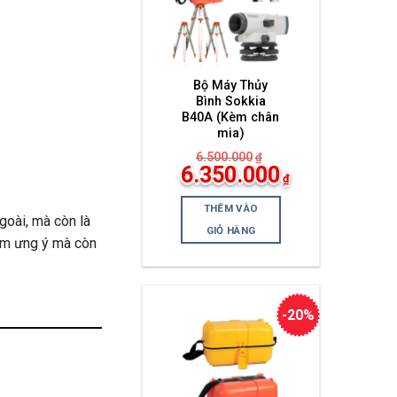
Bộ Máy Thủy
Bình Sokkia
B40A (Kèm chân
mia)
6.500.000
₫
Giá
6.350.000
₫
gốc
Giá
là:
hiện
6.500.000₫.
THÊM VÀO
tại
goài, mà còn là
là:
GIỎ HÀNG
6.350.000₫.
ẩm ưng ý mà còn
-20%