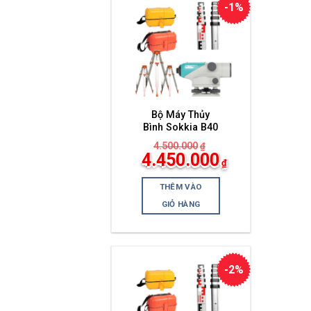
-1%
Bộ Máy Thủy
Bình Sokkia B40
4.500.000
₫
Giá
4.450.000
₫
gốc
Giá
là:
hiện
4.500.000₫.
THÊM VÀO
tại
là:
GIỎ HÀNG
4.450.000₫.
-2%