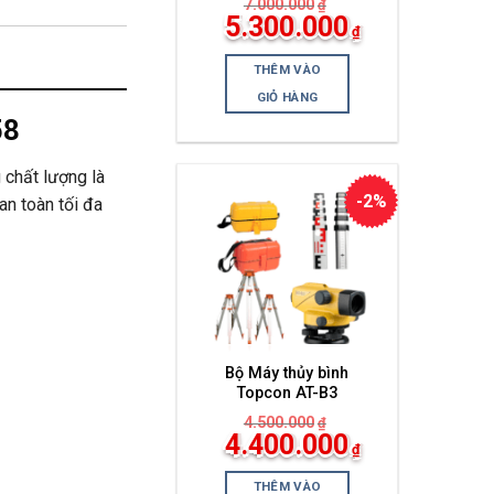
7.000.000
₫
Giá
5.300.000
₫
gốc
Giá
là:
hiện
7.000.000₫.
THÊM VÀO
tại
là:
GIỎ HÀNG
5.300.000₫.
58
 chất lượng là
-2%
n toàn tối đa
Bộ Máy thủy bình
Topcon AT-B3
4.500.000
₫
Giá
4.400.000
₫
gốc
Giá
là:
hiện
4.500.000₫.
THÊM VÀO