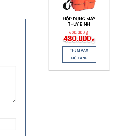
HỘP ĐỰNG MÁY
THỦY BÌNH
600.000
₫
Giá
Giá
480.000
₫
gốc
hiện
là:
tại
600.000₫.
là:
THÊM VÀO
480.000₫.
GIỎ HÀNG