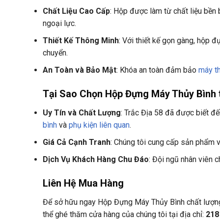
Chất Liệu Cao Cấp
: Hộp được làm từ chất liệu bền
ngoại lực.
Thiết Kế Thông Minh
: Với thiết kế gọn gàng, hộp đ
chuyển.
An Toàn và Bảo Mật
: Khóa an toàn đảm bảo
máy t
Tại Sao Chọn Hộp Đựng Máy Thủy Bình t
Uy Tín và Chất Lượng
: Trắc Địa 58 đã được biết đế
bình
và
phụ kiện liên quan
.
Giá Cả Cạnh Tranh
: Chúng tôi cung cấp sản phẩm v
Dịch Vụ Khách Hàng Chu Đáo
: Đội ngũ nhân viên 
Liên Hệ Mua Hàng
Để sở hữu ngay Hộp Đựng Máy Thủy Bình chất lượng c
thể ghé thăm cửa hàng của chúng tôi tại địa chỉ:
218