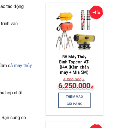
các tác động
-4%
 trình vận
Bộ Máy Thủy
Bình Topcon AT-
o gồm cả
máy thủy
B4A (Kèm chân
máy + Mia 5M)
6.500.000
₫
Giá
6.250.000
₫
gốc
Giá
là:
hù hợp nhất.
hiện
6.500.000₫.
THÊM VÀO
tại
là:
GIỎ HÀNG
6.250.000₫.
. Bạn cũng có