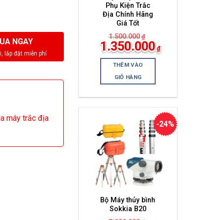
Phụ Kiện Trắc
Địa Chính Hãng
Giá Tốt
1.500.000
₫
UA NGAY
Giá
1.350.000
₫
gốc
Giá
là:
hiện
1.500.000₫.
THÊM VÀO
tại
là:
GIỎ HÀNG
1.350.000₫.
ua máy trắc địa
-24%
Bộ Máy thủy bình
Sokkia B20