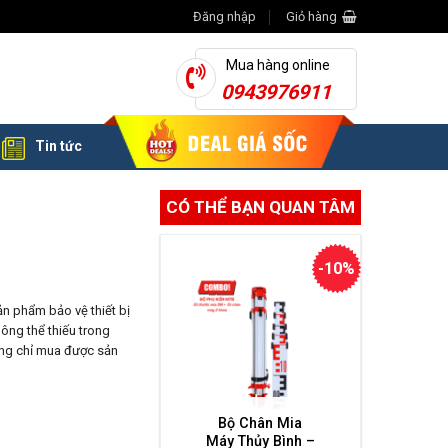
Đăng nhập
Giỏ hàng
Mua hàng online
0943976911
Tin tức
CÓ THỂ BẠN QUAN TÂM
-10%
n phẩm bảo vệ thiết bị
ông thể thiếu trong
hông chỉ mua được sản
Bộ Chân Mia
Máy Thủy Bình –