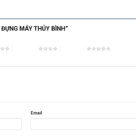
HỘP ĐỰNG MÁY THỦY BÌNH”
4 trên 5 sao
5 trên 5 sao
Email