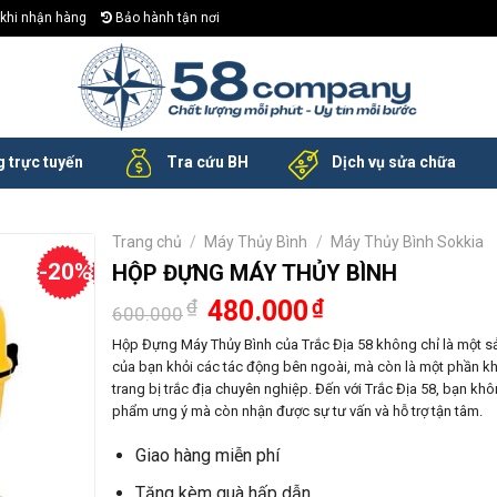
khi nhận hàng
Bảo hành tận nơi
 trực tuyến
Tra cứu BH
Dịch vụ sửa chữa
Trang chủ
/
Máy Thủy Bình
/
Máy Thủy Bình Sokkia
-20%
HỘP ĐỰNG MÁY THỦY BÌNH
Giá
Giá
₫
480.000
₫
600.000
gốc
hiện
là:
tại
Hộp Đựng Máy Thủy Bình của Trắc Địa 58 không chỉ là một sả
600.000₫.
là:
của bạn khỏi các tác động bên ngoài, mà còn là một phần kh
480.000₫.
trang bị trắc địa chuyên nghiệp. Đến với Trắc Địa 58, bạn k
phẩm ưng ý mà còn nhận được sự tư vấn và hỗ trợ tận tâm.
Giao hàng miễn phí
Tặng kèm quà hấp dẫn