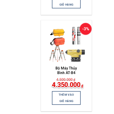
tại
là:
GIỎ HÀNG
4.400.000₫.
-3%
Bộ Máy Thủy
Bình AT-B4
4.500.000
₫
Giá
4.350.000
₫
gốc
Giá
là:
hiện
4.500.000₫.
THÊM VÀO
tại
là:
GIỎ HÀNG
4.350.000₫.