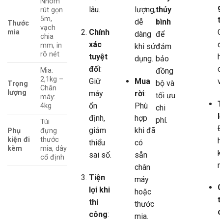
Nhôm
lâu.
lượng,
thủy
rút gọn
5m,
dễ
bình
Thước
vạch
Chính
mia
dàng
để
chia
xác
mm, in
khi sử
đảm
rõ nét
tuyệt
dụng.
bảo
đối
:
Mia:
đồng
2,1kg –
Giữ
Mua
bộ và
Trọng
Chân
lượng
máy
rời
:
tối ưu
máy:
ổn
Phù
4kg
chi
định,
hợp
phí.
Túi
giảm
khi đã
Phụ
đựng
kiện đi
thước
thiểu
có
kèm
mia, dây
sai số.
sẵn
cố định
chân
Tiện
máy
lợi khi
hoặc
thi
thước
công
:
mia.