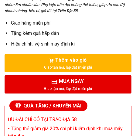
1.500.000₫.
là:
nhôm 5m chuẩn xác. Phụ kiện trắc địa không thể thiếu, giúp đo cao độ
1.350.000₫.
nhanh chóng, bền bỉ, giá tốt tại
Trắc Địa 58.
Giao hàng miễn phí
Tặng kèm quà hấp dẫn
Hiệu chỉnh, vệ sinh máy định kì
Thêm vào giỏ
MUA NGAY
QUÀ TẶNG / KHUYẾN MÃI
ƯU ĐÃI CHỈ CÓ TẠI TRẮC ĐỊA 58
- Tặng thẻ giảm giá 20% chi phí kiểm định khi mua máy