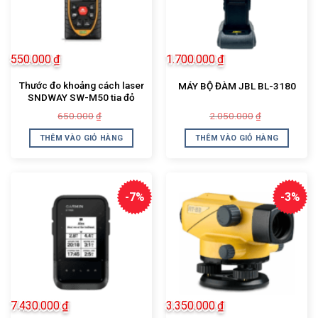
550.000
₫
1.700.000
₫
Thước đo khoảng cách laser
MÁY BỘ ĐÀM JBL BL-3180
SNDWAY SW-M50 tia đỏ
Giá
Giá
Giá
Giá
650.000
2.050.000
₫
₫
gốc
hiện
gốc
hiện
là:
tại
là:
tại
THÊM VÀO GIỎ HÀNG
THÊM VÀO GIỎ HÀNG
650.000₫.
là:
2.050.000₫.
là:
550.000₫.
1.700.000₫.
-7%
-3%
7.430.000
₫
3.350.000
₫