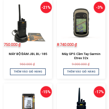
-21%
-3%
750.000
₫
8.740.000
₫
Máy GPS Cầm Tay Garmin
MÁY BỘ ĐÀM JBL BL-185
Etrex 32x
Giá
Giá
Giá
Giá
950.000
9.000.000
₫
₫
gốc
hiện
gốc
hiện
là:
tại
là:
tại
THÊM VÀO GIỎ HÀNG
THÊM VÀO GIỎ HÀNG
950.000₫.
là:
9.000.000₫.
là:
750.000₫.
8.740.000₫.
-15%
-17%