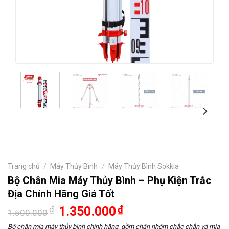
Trang chủ
/
Máy Thủy Bình
/
Máy Thủy Bình Sokkia
Bộ Chân Mia Máy Thủy Bình – Phụ Kiện Trắc
Địa Chính Hãng Giá Tốt
Giá
Giá
₫
1.350.000
₫
1.500.000
gốc
hiện
là:
tại
Bộ chân mia máy thủy bình chính hãng, gồm chân nhôm chắc chắn và mia