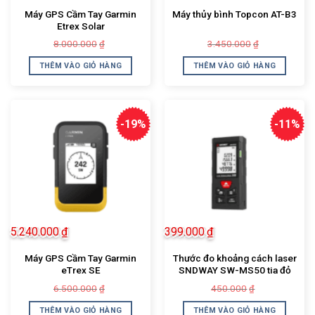
Máy GPS Cầm Tay Garmin
Máy thủy bình Topcon AT-B3
Etrex Solar
Giá
Giá
Giá
Giá
8.000.000
3.450.000
₫
₫
gốc
hiện
gốc
hiện
là:
tại
là:
tại
THÊM VÀO GIỎ HÀNG
THÊM VÀO GIỎ HÀNG
8.000.000₫.
là:
3.450.000₫.
là:
7.430.000₫.
3.350.000₫.
-19%
-11%
5.240.000
₫
399.000
₫
Máy GPS Cầm Tay Garmin
Thước đo khoảng cách laser
eTrex SE
SNDWAY SW-MS50 tia đỏ
Giá
Giá
Giá
Giá
6.500.000
450.000
₫
₫
gốc
hiện
gốc
hiện
là:
tại
là:
tại
THÊM VÀO GIỎ HÀNG
THÊM VÀO GIỎ HÀNG
6.500.000₫.
là:
450.000₫.
là: