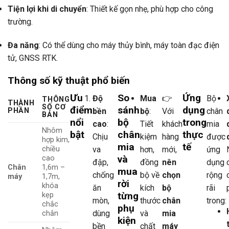
Tiện lợi khi di chuyển
: Thiết kế gọn nhẹ, phù hợp cho công
trường.
Đa năng
: Có thể dùng cho máy thủy bình, máy toàn đạc điện
tử, GNSS RTK.
Thông số kỹ thuật phổ biến
Ưu
So
Ứng
Độ
Mua
👉
Bộ
THÔNG
THÀNH
SỐ CƠ
điểm
sánh
dụng
PHẦN
bền
bộ
:
Với
chân
BẢN
nổi
bộ
trong
cao
:
Tiết
khách
mia
Nhôm
bật
chân
thực
Chịu
kiệm
hàng
được
hợp kim,
mia
tế
chiều
va
hơn,
mới,
ứng
và
cao
đập,
đồng
nên
dụng
Chân
1,6m –
mua
chống
bộ về
chọn
rộng
máy
1,7m,
rời
khóa
ăn
kích
bộ
rãi
từng
kẹp
mòn,
thước
chân
trong:
chắc
phụ
dùng
và
mia
chắn
kiện
bền
chất
máy