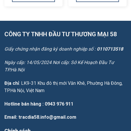
5.240.000₫.
399.000₫.
CÔNG TY TNHH ĐẦU TƯ THƯƠNG MẠI 58
Giấy chứng nhận đăng ký doanh nghiệp số :
0110713518
Ngày cấp: 14/05/2024 Nơi cấp: Sở Kế Hoạch Đầu Tư
TP.Hà Nội
Địa chỉ
: LK9-31 Khu đô thị mới Văn Khê, Phường Hà Đông,
TP.Hà Nội, Việt Nam
Hotline bán hàng
: 0943 976 911
Email
: tracdia58.info@gmail.com
Chính sách