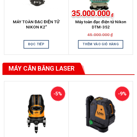
35.000.000
₫
MÁY TOÀN ĐẠC ĐIỆN TỬ
Máy toàn đạc điện tử Nikon
NIKON K2″
DTM-352
Giá
Giá
45.000.000
₫
gốc
hiện
là:
tại
ĐỌC TIẾP
THÊM VÀO GIỎ HÀNG
45.000.000₫
là:
35.000.000₫
MÁY CÂN BẰNG LASER
Xem thêm
-5%
-9%