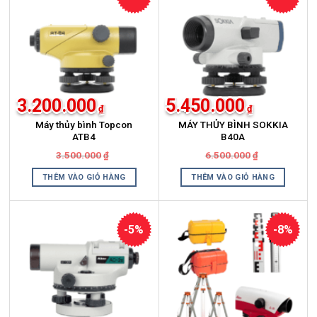
3.200.000
5.450.000
₫
₫
Máy thủy bình Topcon
MÁY THỦY BÌNH SOKKIA
ATB4
B40A
Giá
Giá
Giá
Giá
3.500.000
6.500.000
₫
₫
gốc
hiện
gốc
hiện
là:
tại
là:
tại
THÊM VÀO GIỎ HÀNG
THÊM VÀO GIỎ HÀNG
3.500.000₫.
là:
6.500.000₫.
là:
3.200.000₫.
5.450.000₫.
-5%
-8%