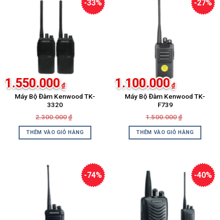
-33%
-27%
1.550.000
1.100.000
₫
₫
Máy Bộ Đàm Kenwood TK-
Máy Bộ Đàm Kenwood TK-
3320
F739
Giá
Giá
Giá
Giá
2.300.000
1.500.000
₫
₫
gốc
hiện
gốc
hiện
là:
tại
là:
tại
THÊM VÀO GIỎ HÀNG
THÊM VÀO GIỎ HÀNG
2.300.000₫.
là:
1.500.000₫.
là:
1.550.000₫.
1.100.000₫.
-74%
-40%