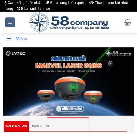
Skip
Cam kết giá tốt nhất
Giao hàng toàn quốc
Thanh toán khi nhận
hàng
Bảo hành tận nơi
to
content
Menu
SẢN PHẨM MỚI
DỊCH VỤ TỐT