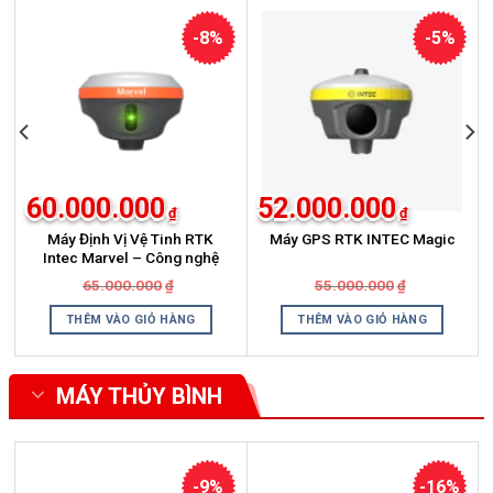
-8%
-5%
60.000.000
52.000.000
₫
₫
Máy Định Vị Vệ Tinh RTK
Máy GPS RTK INTEC Magic
Intec Marvel – Công nghệ
vượt trội【 Camera kép +
Giá
Giá
Giá
Giá
65.000.000
55.000.000
₫
₫
Laser AR + IMU 120° 】
gốc
hiện
gốc
hiện
là:
tại
là:
tại
THÊM VÀO GIỎ HÀNG
THÊM VÀO GIỎ HÀNG
000₫.
65.000.000₫.
là:
55.000.000₫
là:
000₫.
60.000.000₫.
52.000.000₫
MÁY THỦY BÌNH
Xem thêm
-9%
-16%