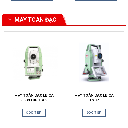
₫.
60.000.000₫.
58.000.000
MÁY TOÀN ĐẠC
Xem thêm
MÁY TOÀN ĐẠC LEICA
MÁY TOÀN ĐẠC LEICA
FLEXLINE TS03
TS07
ĐỌC TIẾP
ĐỌC TIẾP