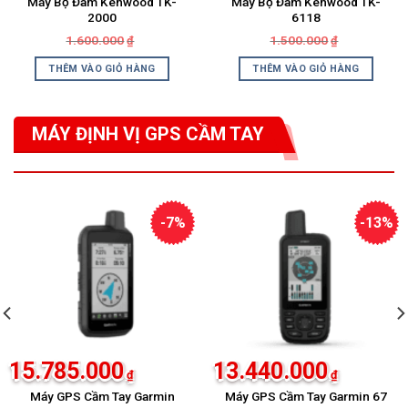
Máy Bộ Đàm Kenwood TK-
Máy Bộ Đàm Kenwood TK-
2000
6118
Giá
Giá
Giá
Giá
1.600.000
1.500.000
₫
₫
gốc
hiện
gốc
hiện
là:
tại
là:
tại
THÊM VÀO GIỎ HÀNG
THÊM VÀO GIỎ HÀNG
1.600.000₫.
là:
1.500.000₫.
là:
990.000₫.
950.000₫.
MÁY ĐỊNH VỊ GPS CẦM TAY
Xem thêm
-7%
-13%
15.785.000
13.440.000
₫
₫
Máy GPS Cầm Tay Garmin
Máy GPS Cầm Tay Garmin 67