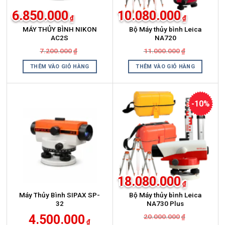
6.850.000
10.080.000
₫
₫
MÁY THỦY BÌNH NIKON
Bộ Máy thủy bình Leica
AC2S
NA720
Giá
Giá
Giá
Giá
7.200.000
11.000.000
₫
₫
gốc
hiện
gốc
hiện
là:
tại
là:
tại
THÊM VÀO GIỎ HÀNG
THÊM VÀO GIỎ HÀNG
7.200.000₫.
là:
11.000.000₫
là:
6.850.000₫.
10.080.000₫
-10%
18.080.000
₫
Máy Thủy Bình SIPAX SP-
Bộ Máy thủy bình Leica
32
NA730 Plus
Giá
Giá
4.500.000
20.000.000
₫
₫
gốc
hiện