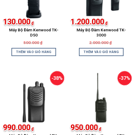
130.000
1.200.000
₫
₫
Máy Bộ Đàm Kenwood TK-
Máy Bộ Đàm Kenwood TK-
D50
3000
Giá
Giá
Giá
Giá
500.000
2.000.000
₫
₫
gốc
hiện
gốc
hiện
là:
tại
là:
tại
THÊM VÀO GIỎ HÀNG
THÊM VÀO GIỎ HÀNG
500.000₫.
là:
2.000.000₫.
là:
130.000₫.
1.200.000₫.
-38%
-37%
990.000
950.000
₫
₫