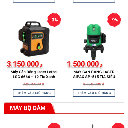
2.850.000₫.
là:
2.200.000₫.
là:
2.290.000₫.
1.950.000₫.
-3%
-9%
3.150.000
1.500.000
₫
₫
Máy Cân Bằng Laser Laisai
MÁY CÂN BẰNG LASER
LSG 6666 – 12 Tia Xanh
SIPAX SP-515 TIA SIÊU
SÁNG
Giá
Giá
Giá
Giá
3.250.000
1.650.000
₫
₫
gốc
hiện
gốc
hiện
là:
tại
là:
tại
THÊM VÀO GIỎ HÀNG
THÊM VÀO GIỎ HÀNG
3.250.000₫.
là:
1.650.000₫.
là:
3.150.000₫.
1.500.000₫.
MÁY BỘ ĐÀM
Xem thêm