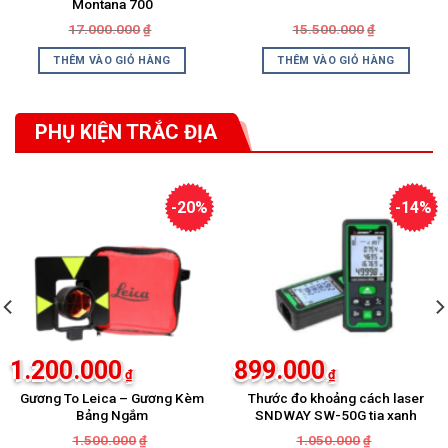
Montana 700
Giá
Giá
Giá
Giá
17.000.000
15.500.000
₫
₫
gốc
hiện
gốc
hiện
là:
tại
là:
tại
THÊM VÀO GIỎ HÀNG
THÊM VÀO GIỎ HÀNG
17.000.000₫.
là:
15.500.000
là:
15.785.000₫.
13.440.000
PHỤ KIỆN TRẮC ĐỊA
Xem thêm
-20%
-14%
1.200.000
899.000
₫
₫
Gương To Leica – Gương Kèm
Thước đo khoảng cách laser
Bảng Ngắm
SNDWAY SW-50G tia xanh
Giá
Giá
Giá
Giá
1.500.000
1.050.000
₫
₫