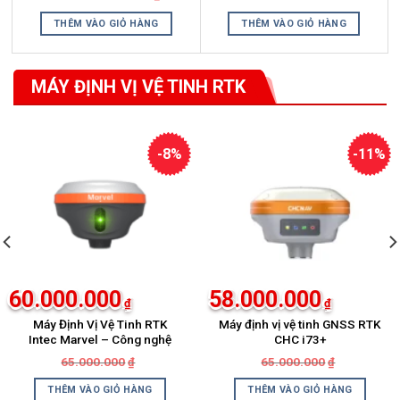
là:
tại
20.000.000₫
là:
THÊM VÀO GIỎ HÀNG
THÊM VÀO GIỎ HÀNG
18.080.000₫
MÁY ĐỊNH VỊ VỆ TINH RTK
Xem thêm
-8%
-11%
60.000.000
58.000.000
₫
₫
Máy Định Vị Vệ Tinh RTK
Máy định vị vệ tinh GNSS RTK
Intec Marvel – Công nghệ
CHC i73+
vượt trội【 Camera kép +
Giá
Giá
Giá
Giá
65.000.000
65.000.000
₫
₫
Laser AR + IMU 120° 】
gốc
hiện
gốc
hiện
là:
tại
là:
tại
THÊM VÀO GIỎ HÀNG
THÊM VÀO GIỎ HÀNG
₫.
65.000.000₫.
là:
65.000.000
là: