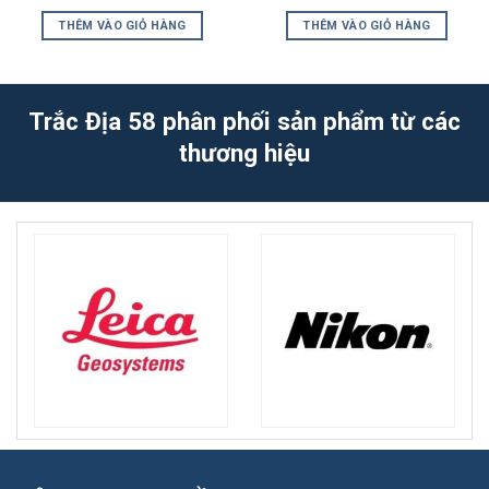
gốc
hiện
gốc
hiện
là:
tại
là:
tại
THÊM VÀO GIỎ HÀNG
THÊM VÀO GIỎ HÀNG
1.500.000₫.
là:
1.050.000₫.
là:
1.200.000₫.
899.000₫.
Trắc Địa 58 phân phối sản phẩm từ các
thương hiệu