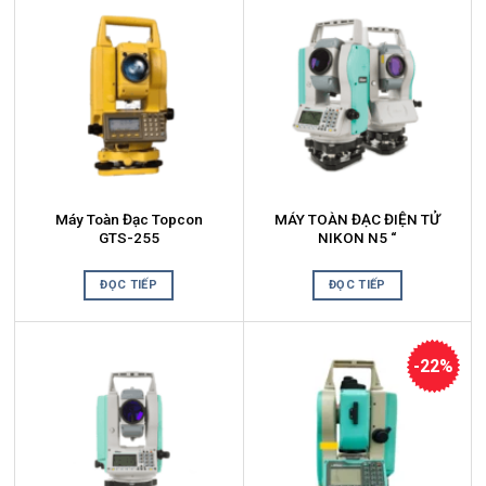
Máy Toàn Đạc Topcon
MÁY TOÀN ĐẠC ĐIỆN TỬ
GTS-255
NIKON N5 “
ĐỌC TIẾP
ĐỌC TIẾP
-22%