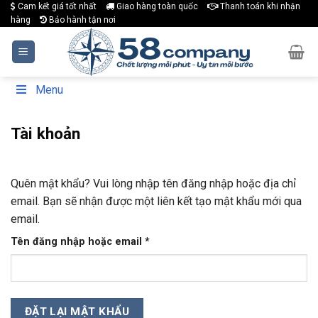
Skip
Cam kết giá tốt nhất
Giao hàng toàn quốc
Thanh toán khi nhận
hàng
Bảo hành tận nơi
to
content
Menu
Tài khoản
Quên mật khẩu? Vui lòng nhập tên đăng nhập hoặc địa chỉ
email. Bạn sẽ nhận được một liên kết tạo mật khẩu mới qua
email.
Bắt
Tên đăng nhập hoặc email
*
buộc
ĐẶT LẠI MẬT KHẨU