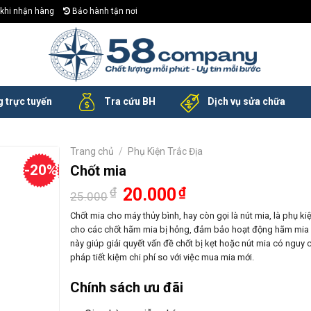
khi nhận hàng
Bảo hành tận nơi
 trực tuyến
Tra cứu BH
Dịch vụ sửa chữa
Trang chủ
/
Phụ Kiện Trắc Địa
-20%
Chốt mia
Giá
Giá
₫
20.000
₫
25.000
gốc
hiện
là:
tại
Chốt mia cho máy thủy bình, hay còn gọi là nút mia, là phụ ki
25.000₫.
là:
cho các chốt hãm mia bị hỏng, đảm bảo hoạt động hãm mi
20.000₫.
này giúp giải quyết vấn đề chốt bị kẹt hoặc nút mia có nguy c
pháp tiết kiệm chi phí so với việc mua mia mới.
Chính sách ưu đãi