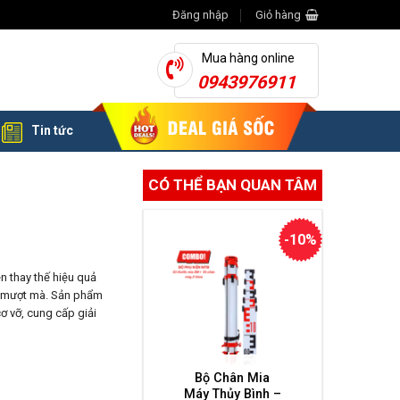
Đăng nhập
Giỏ hàng
Mua hàng online
0943976911
Tin tức
CÓ THỂ BẠN QUAN TÂM
-10%
ện thay thế hiệu quả
a mượt mà. Sản phẩm
ơ vỡ, cung cấp giải
Bộ Chân Mia
Máy Thủy Bình –