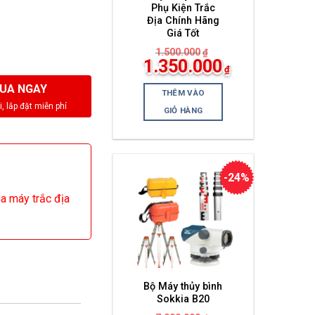
Phụ Kiện Trắc
Địa Chính Hãng
Giá Tốt
1.500.000
₫
Giá
1.350.000
₫
gốc
Giá
là:
UA NGAY
hiện
1.500.000₫.
THÊM VÀO
tại
là:
GIỎ HÀNG
1.350.000₫.
-24%
ua máy trắc địa
Bộ Máy thủy bình
Sokkia B20