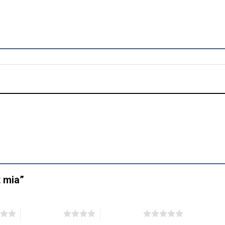
t mia”
4 trên 5 sao
5 trên 5 sao