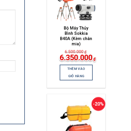
Bộ Máy Thủy
Bình Sokkia
B40A (Kèm chân
mia)
6.500.000
₫
Giá
6.350.000
₫
gốc
Giá
là:
hiện
6.500.000₫.
THÊM VÀO
tại
là:
GIỎ HÀNG
6.350.000₫.
-20%