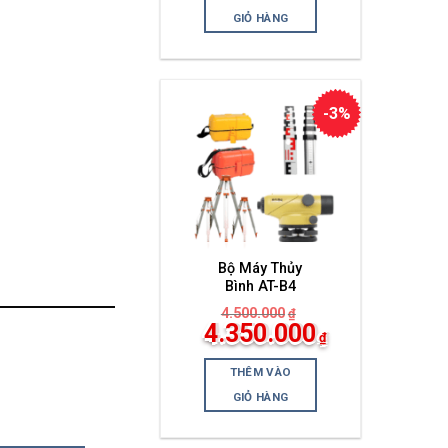
tại
là:
GIỎ HÀNG
4.400.000₫.
-3%
Bộ Máy Thủy
Bình AT-B4
4.500.000
₫
Giá
4.350.000
₫
gốc
Giá
là:
hiện
4.500.000₫.
THÊM VÀO
tại
là:
GIỎ HÀNG
4.350.000₫.