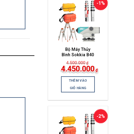
-1%
Bộ Máy Thủy
Bình Sokkia B40
4.500.000
₫
Giá
4.450.000
₫
gốc
Giá
là:
hiện
4.500.000₫.
THÊM VÀO
tại
là:
GIỎ HÀNG
4.450.000₫.
-2%