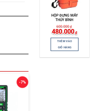
HỘP ĐỰNG MÁY
THỦY BÌNH
600.000
₫
Giá
Giá
480.000
₫
gốc
hiện
là:
tại
600.000₫.
là:
THÊM VÀO
480.000₫.
GIỎ HÀNG
-7%