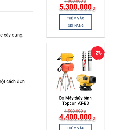
7.000.000
₫
Giá
5.300.000
₫
gốc
Giá
là:
hiện
7.000.000₫.
THÊM VÀO
tại
là:
GIỎ HÀNG
5.300.000₫.
ạc xây dựng.
-2%
 một cách đơn
Bộ Máy thủy bình
Topcon AT-B3
4.500.000
₫
Giá
4.400.000
₫
gốc
Giá
là:
hiện
4.500.000₫.
THÊM VÀO