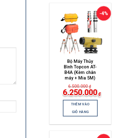
-4%
Bộ Máy Thủy
Bình Topcon AT-
B4A (Kèm chân
máy + Mia 5M)
6.500.000
₫
Giá
6.250.000
₫
gốc
Giá
là:
hiện
6.500.000₫.
THÊM VÀO
tại
là:
GIỎ HÀNG
6.250.000₫.