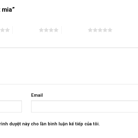
t mia”
4 trên 5 sao
5 trên 5 sao
Email
rình duyệt này cho lần bình luận kế tiếp của tôi.