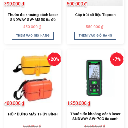
399.000
₫
500.000
₫
Thước đo khoảng cách laser
Cáp trút số liệu Topcon
SNDWAY SW-MS50 tia đỏ
Giá
Giá
Giá
Giá
450.000
550.000
₫
₫
gốc
hiện
gốc
hiện
là:
tại
là:
tại
THÊM VÀO GIỎ HÀNG
THÊM VÀO GIỎ HÀNG
450.000₫.
là:
550.000₫.
là:
399.000₫.
500.000₫.
-20%
-7%
480.000
₫
1.250.000
₫
Thước đo khoảng cách laser
HỘP ĐỰNG MÁY THỦY BÌNH
SNDWAY SW-70G tia xanh
Giá
Giá
Giá
Giá
600.000
1.350.000
₫
₫