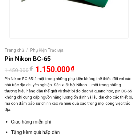
Trang chủ
/
Phụ Kiện Trắc Địa
Pin Nikon BC-65
Giá
Giá
₫
1.150.000
₫
1.450.000
gốc
hiện
là:
tại
Pin Nikon BC-65 là một trong những phụ kiện không thể thiếu đối với các
1.450.000₫.
là:
nhà trắc địa chuyên nghiệp. Sản xuất bởi Nikon – một trong những
1.150.000₫.
thương hiệu hàng đầu thế giới về thiết bị đo đạc và quang học, pin BC-65
không chỉ cung cấp nguồn năng lượng ổn định và lâu dài cho các thiết bị,
mà còn đảm bảo sự chính xác và hiệu quả cao trong mọi công việc trắc
địa.
Giao hàng miễn phí
Tặng kèm quà hấp dẫn