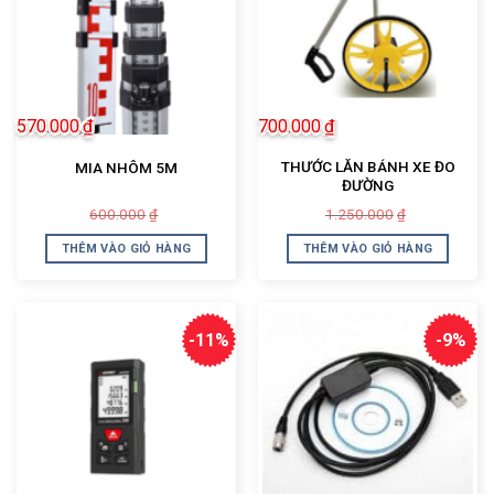
570.000
₫
700.000
₫
THƯỚC LĂN BÁNH XE ĐO
MIA NHÔM 5M
ĐƯỜNG
Giá
Giá
Giá
Giá
600.000
1.250.000
₫
₫
gốc
hiện
gốc
hiện
là:
tại
là:
tại
THÊM VÀO GIỎ HÀNG
THÊM VÀO GIỎ HÀNG
600.000₫.
là:
1.250.000₫.
là:
570.000₫.
700.000₫.
-11%
-9%