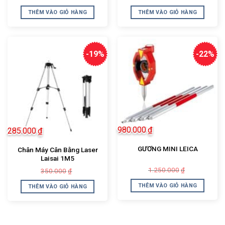
gốc
hiện
gốc
hiện
là:
tại
là:
tại
THÊM VÀO GIỎ HÀNG
THÊM VÀO GIỎ HÀNG
600.000₫.
là:
1.350.000₫.
là:
480.000₫.
1.250.000₫.
-19%
-22%
980.000
₫
285.000
₫
GƯƠNG MINI LEICA
Chân Máy Cân Bằng Laser
Laisai 1M5
Giá
Giá
1.250.000
₫
Giá
Giá
350.000
₫
gốc
hiện
gốc
hiện
là:
tại
là:
tại
THÊM VÀO GIỎ HÀNG
THÊM VÀO GIỎ HÀNG
1.250.000₫.
là:
350.000₫.
là:
980.000₫.
285.000₫.