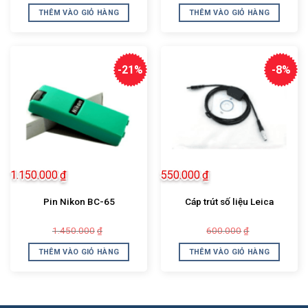
là:
tại
là:
tại
THÊM VÀO GIỎ HÀNG
THÊM VÀO GIỎ HÀNG
650.000₫.
là:
600.000₫.
là:
550.000₫.
480.000₫.
-21%
-8%
1.150.000
₫
550.000
₫
Pin Nikon BC-65
Cáp trút số liệu Leica
Giá
Giá
Giá
Giá
1.450.000
600.000
₫
₫
gốc
hiện
gốc
hiện
là:
tại
là:
tại
THÊM VÀO GIỎ HÀNG
THÊM VÀO GIỎ HÀNG
1.450.000₫.
là:
600.000₫.
là:
1.150.000₫.
550.000₫.