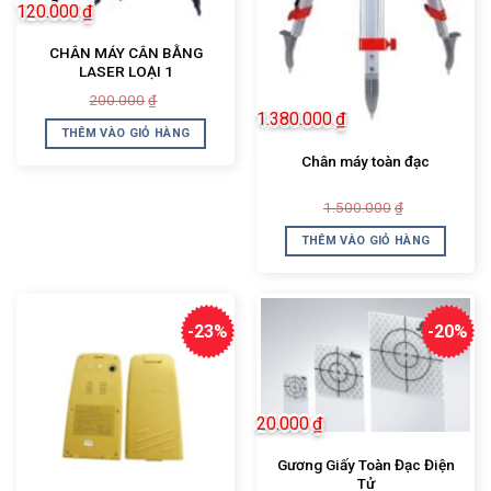
120.000
₫
CHÂN MÁY CÂN BẰNG
LASER LOẠI 1
Giá
Giá
200.000
₫
gốc
hiện
1.380.000
₫
là:
tại
THÊM VÀO GIỎ HÀNG
200.000₫.
là:
120.000₫.
Chân máy toàn đạc
Giá
Giá
1.500.000
₫
gốc
hiện
là:
tại
THÊM VÀO GIỎ HÀNG
1.500.000₫.
là:
1.380.000₫.
-23%
-20%
20.000
₫
Gương Giấy Toàn Đạc Điện
Tử