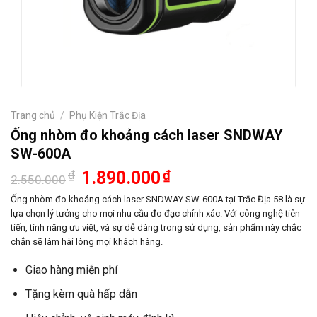
Trang chủ
/
Phụ Kiện Trắc Địa
Ống nhòm đo khoảng cách laser SNDWAY
SW-600A
Giá
Giá
₫
1.890.000
₫
2.550.000
gốc
hiện
là:
tại
Ống nhòm đo khoảng cách laser SNDWAY SW-600A tại Trắc Địa 58 là sự
2.550.000₫.
là:
lựa chọn lý tưởng cho mọi nhu cầu đo đạc chính xác. Với công nghệ tiên
1.890.000₫.
tiến, tính năng ưu việt, và sự dễ dàng trong sử dụng, sản phẩm này chắc
chắn sẽ làm hài lòng mọi khách hàng.
Giao hàng miễn phí
Tặng kèm quà hấp dẫn