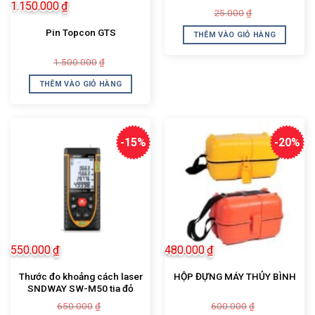
1.150.000
₫
Giá
Giá
25.000
₫
gốc
hiện
là:
tại
Pin Topcon GTS
THÊM VÀO GIỎ HÀNG
25.000₫.
là:
20.000₫.
Giá
Giá
1.500.000
₫
gốc
hiện
là:
tại
THÊM VÀO GIỎ HÀNG
1.500.000₫.
là:
1.150.000₫.
-15%
-20%
550.000
₫
480.000
₫
Thước đo khoảng cách laser
HỘP ĐỰNG MÁY THỦY BÌNH
SNDWAY SW-M50 tia đỏ
Giá
Giá
Giá
Giá
650.000
600.000
₫
₫
gốc
hiện
gốc
hiện