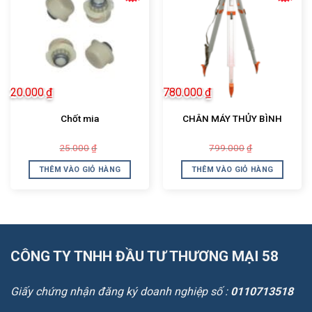
20.000
₫
780.000
₫
Chốt mia
CHÂN MÁY THỦY BÌNH
Giá
Giá
Giá
Giá
25.000
799.000
₫
₫
gốc
hiện
gốc
hiện
là:
tại
là:
tại
THÊM VÀO GIỎ HÀNG
THÊM VÀO GIỎ HÀNG
25.000₫.
là:
799.000₫.
là:
20.000₫.
780.000₫.
CÔNG TY TNHH ĐẦU TƯ THƯƠNG MẠI 58
Giấy chứng nhận đăng ký doanh nghiệp số :
0110713518