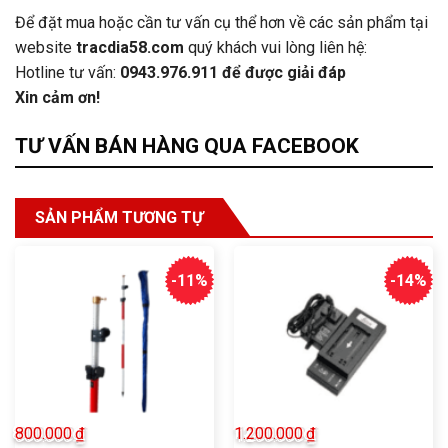
Để đặt mua hoặc cần tư vấn cụ thể hơn về các sản phẩm tại
website
tracdia58.com
quý khách vui lòng liên hệ:
Hotline tư vấn:
0943.976.911
để được giải đáp
Xin cảm ơn!
TƯ VẤN BÁN HÀNG QUA FACEBOOK
SẢN PHẨM TƯƠNG TỰ
-11%
-14%
800.000
₫
1.200.000
₫