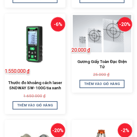
600.000₫.
là:
1.600.000₫.
là:
480.000₫.
1.250.000₫.
-6%
-20%
20.000
₫
Gương Giấy Toàn Đạc Điện
Tử
1.550.000
₫
Giá
Giá
25.000
₫
gốc
hiện
là:
tại
Thước đo khoảng cách laser
THÊM VÀO GIỎ HÀNG
25.000₫.
là:
SNDWAY SW-100G tia xanh
20.000₫.
Giá
Giá
1.650.000
₫
gốc
hiện
là:
tại
THÊM VÀO GIỎ HÀNG
1.650.000₫.
là:
1.550.000₫.
-20%
-2%