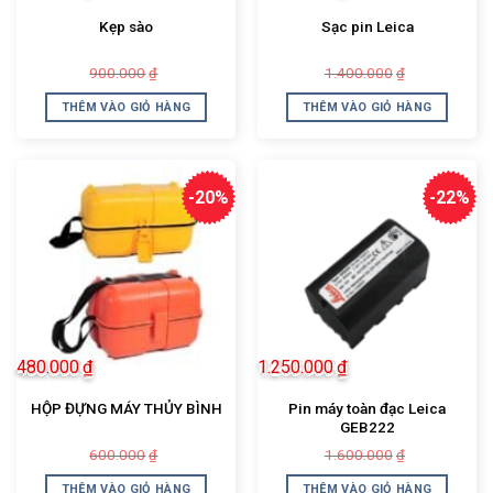
Kẹp sào
Sạc pin Leica
Giá
Giá
Giá
Giá
900.000
1.400.000
₫
₫
gốc
hiện
gốc
hiện
là:
tại
là:
tại
THÊM VÀO GIỎ HÀNG
THÊM VÀO GIỎ HÀNG
900.000₫.
là:
1.400.000₫.
là:
800.000₫.
1.200.000₫.
-20%
-22%
480.000
₫
1.250.000
₫
Pin máy toàn đạc Leica
HỘP ĐỰNG MÁY THỦY BÌNH
GEB222
Giá
Giá
Giá
Giá
600.000
1.600.000
₫
₫
gốc
hiện
gốc
hiện
là:
tại
là:
tại
THÊM VÀO GIỎ HÀNG
THÊM VÀO GIỎ HÀNG