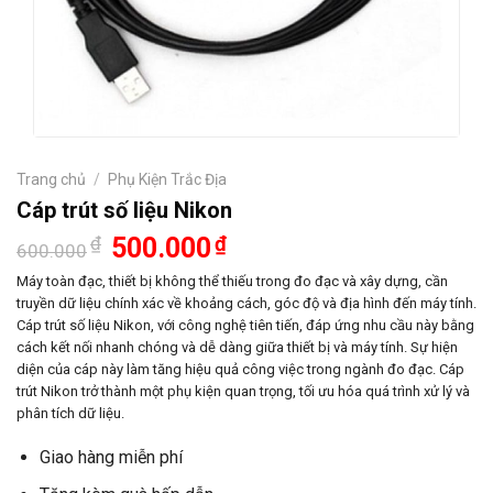
Trang chủ
/
Phụ Kiện Trắc Địa
Cáp trút số liệu Nikon
Giá
Giá
₫
500.000
₫
600.000
gốc
hiện
là:
tại
Máy toàn đạc, thiết bị không thể thiếu trong đo đạc và xây dựng, cần
600.000₫.
là:
truyền dữ liệu chính xác về khoảng cách, góc độ và địa hình đến máy tính.
500.000₫.
Cáp trút số liệu Nikon, với công nghệ tiên tiến, đáp ứng nhu cầu này bằng
cách kết nối nhanh chóng và dễ dàng giữa thiết bị và máy tính. Sự hiện
diện của cáp này làm tăng hiệu quả công việc trong ngành đo đạc. Cáp
trút Nikon trở thành một phụ kiện quan trọng, tối ưu hóa quá trình xử lý và
phân tích dữ liệu.
Giao hàng miễn phí