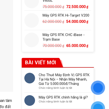
V600L
52.000.000₫
Giá
Giá
75.000.000
72.500.000
₫
₫
gốc
hiện
Máy GPS RTK Hi-Target V200
là:
tại
Giá
Giá
62.000.000
54.000.000
75.000.000₫.
là:
₫
₫
gốc
hiện
72.500.000₫
là:
tại
Máy GPS RTK CHC iBase -
62.000.000₫.
là:
Trạm Base
54.000.000₫
Giá
Giá
70.000.000
65.000.000
₫
₫
gốc
hiện
là:
tại
70.000.000₫.
là:
BÀI VIẾT MỚI
65.000.000₫
Cho Thuê Máy Định Vị GPS RTK
Tại Hà Nội – Nhận Máy Nhanh,
Giá Từ 5.000.000đ/Tháng
ở
Chức năng bình luận bị tắt
Cho
Thuê
Máy GPS RTK chính hãng là gì?
uan tâm
Máy
ở
Chức năng bình luận bị tắt
Định
Máy
 đo đất
Vị