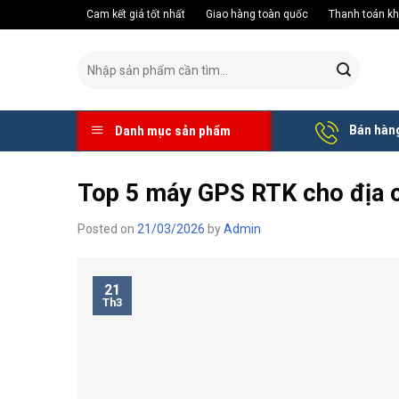
Skip
Cam kết giá tốt nhất
Giao hàng toàn quốc
Thanh toán 
to
content
Tìm
kiếm:
Bán hàng
Danh mục sản phẩm
Top 5 máy GPS RTK cho địa c
Posted on
21/03/2026
by
Admin
21
Th3