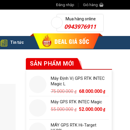
Đăng nhập
Giỏ hàng
Mua hàng online
0943976911
Tin tức
SẢN PHẨM MỚI
Máy Định Vị GPS RTK INTEC
Magic L
Giá
Giá
75.000.000
68.000.000
₫
₫
gốc
hiện
Máy GPS RTK INTEC Magic
là:
tại
Giá
Giá
55.000.000
75.000.000₫.
52.000.000
là:
₫
₫
gốc
hiện
68.000.000₫
là:
tại
MÁY GPS RTK Hi-Target
55.000.000₫.
là: