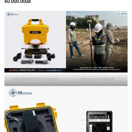
60.000.000đ
.
Máy GPS RTK INTEC Marvel
Máy gps rtk 2 tần số