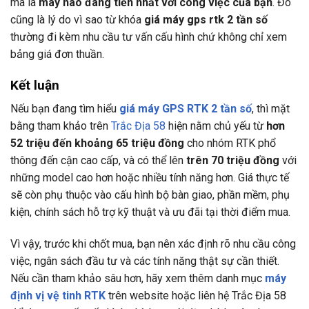
mà là
máy nào đáng tiền nhất với công việc của bạn
. Đó
cũng là lý do vì sao từ khóa
giá máy gps rtk 2 tần số
thường đi kèm nhu cầu tư vấn cấu hình chứ không chỉ xem
bảng giá đơn thuần.
Kết luận
Nếu bạn đang tìm hiểu
giá máy GPS RTK 2 tần số
, thì mặt
bằng tham khảo trên
Trắc Địa 58
hiện nằm chủ yếu từ
hơn
52 triệu đến khoảng 65 triệu đồng
cho nhóm RTK phổ
thông đến cận cao cấp, và có thể lên
trên 70 triệu đồng
với
những model cao hơn hoặc nhiều tính năng hơn. Giá thực tế
sẽ còn phụ thuộc vào cấu hình bộ bàn giao, phần mềm, phụ
kiện, chính sách hỗ trợ kỹ thuật và ưu đãi tại thời điểm mua.
Vì vậy, trước khi chốt mua, bạn nên xác định rõ nhu cầu công
việc, ngân sách đầu tư và các tính năng thật sự cần thiết.
Nếu cần tham khảo sâu hơn, hãy xem thêm danh mục
máy
định vị vệ tinh RTK
trên website hoặc liên hệ Trắc Địa 58