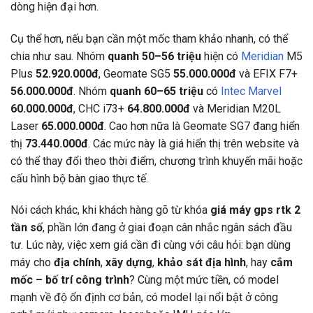
dòng hiện đại hơn.
Cụ thể hơn, nếu bạn cần một mốc tham khảo nhanh, có thể
chia như sau. Nhóm
quanh 50–56 triệu
hiện có
Meridian
M5
Plus
52.920.000đ
, Geomate SG5
55.000.000đ
và EFIX F7+
56.000.000đ
. Nhóm
quanh 60–65 triệu
có
Intec Marvel
60.000.000đ
, CHC i73+
64.800.000đ
và Meridian M20L
Laser
65.000.000đ
. Cao hơn nữa là Geomate SG7 đang hiển
thị
73.440.000đ
. Các mức này là giá hiển thị trên website và
có thể thay đổi theo thời điểm, chương trình khuyến mãi hoặc
cấu hình bộ bàn giao thực tế.
Nói cách khác, khi khách hàng gõ từ khóa
giá máy gps rtk 2
tần số
, phần lớn đang ở giai đoạn cân nhắc ngân sách đầu
tư. Lúc này, việc xem giá cần đi cùng với câu hỏi: bạn dùng
máy cho
địa chính
,
xây dựng
,
khảo sát địa hình
, hay
cắm
mốc – bố trí công trình
? Cùng một mức tiền, có model
mạnh về độ ổn định cơ bản, có model lại nổi bật ở công