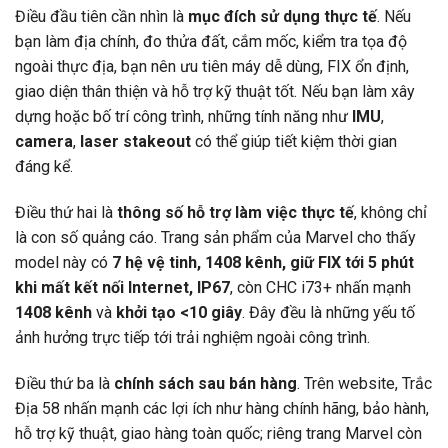
Điều đầu tiên cần nhìn là
mục đích sử dụng thực tế
. Nếu
bạn làm địa chính, đo thửa đất, cắm mốc, kiểm tra tọa độ
ngoài thực địa, bạn nên ưu tiên máy dễ dùng, FIX ổn định,
giao diện thân thiện và hỗ trợ kỹ thuật tốt. Nếu bạn làm xây
dựng hoặc bố trí công trình, những tính năng như
IMU
,
camera
,
laser stakeout
có thể giúp tiết kiệm thời gian
đáng kể.
Điều thứ hai là
thông số hỗ trợ làm việc thực tế
, không chỉ
là con số quảng cáo. Trang sản phẩm của Marvel cho thấy
model này có
7 hệ vệ tinh, 1408 kênh, giữ FIX tới 5 phút
khi mất kết nối Internet, IP67
, còn CHC i73+ nhấn mạnh
1408 kênh
và
khởi tạo <10 giây
. Đây đều là những yếu tố
ảnh hưởng trực tiếp tới trải nghiệm ngoài công trình.
Điều thứ ba là
chính sách sau bán hàng
. Trên website, Trắc
Địa 58 nhấn mạnh các lợi ích như hàng chính hãng, bảo hành,
hỗ trợ kỹ thuật, giao hàng toàn quốc; riêng trang Marvel còn