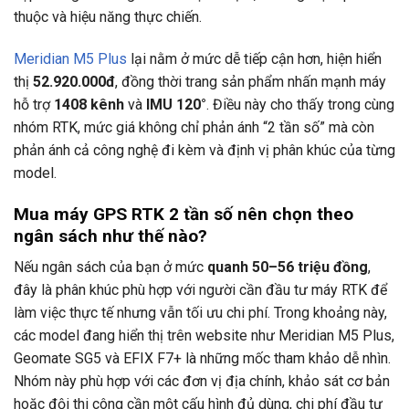
thuộc và hiệu năng thực chiến.
Meridian M5 Plus
lại nằm ở mức dễ tiếp cận hơn, hiện hiển
thị
52.920.000đ
, đồng thời trang sản phẩm nhấn mạnh máy
hỗ trợ
1408 kênh
và
IMU 120°
. Điều này cho thấy trong cùng
nhóm RTK, mức giá không chỉ phản ánh “2 tần số” mà còn
phản ánh cả công nghệ đi kèm và định vị phân khúc của từng
model.
Mua máy GPS RTK 2 tần số nên chọn theo
ngân sách như thế nào?
Nếu ngân sách của bạn ở mức
quanh 50–56 triệu đồng
,
đây là phân khúc phù hợp với người cần đầu tư máy RTK để
làm việc thực tế nhưng vẫn tối ưu chi phí. Trong khoảng này,
các model đang hiển thị trên website như Meridian M5 Plus,
Geomate SG5 và EFIX F7+ là những mốc tham khảo dễ nhìn.
Nhóm này phù hợp với các đơn vị địa chính, khảo sát cơ bản
hoặc đội thi công cần một cấu hình đủ dùng, chi phí đầu tư