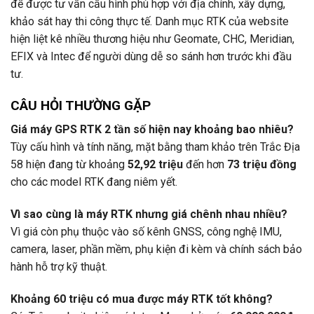
để được tư vấn cấu hình phù hợp với địa chính, xây dựng,
khảo sát hay thi công thực tế. Danh mục RTK của website
hiện liệt kê nhiều thương hiệu như Geomate, CHC, Meridian,
EFIX và Intec để người dùng dễ so sánh hơn trước khi đầu
tư.
CÂU HỎI THƯỜNG GẶP
Giá máy GPS RTK 2 tần số hiện nay khoảng bao nhiêu?
Tùy cấu hình và tính năng, mặt bằng tham khảo trên Trắc Địa
58 hiện đang từ khoảng
52,92 triệu
đến hơn
73 triệu đồng
cho các model RTK đang niêm yết.
Vì sao cùng là máy RTK nhưng giá chênh nhau nhiều?
Vì giá còn phụ thuộc vào số kênh GNSS, công nghệ IMU,
camera, laser, phần mềm, phụ kiện đi kèm và chính sách bảo
hành hỗ trợ kỹ thuật.
Khoảng 60 triệu có mua được máy RTK tốt không?