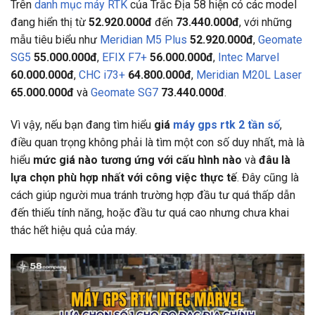
Trên
danh mục máy RTK
của Trắc Địa 58 hiện có các model
đang hiển thị từ
52.920.000đ
đến
73.440.000đ
, với những
mẫu tiêu biểu như
Meridian M5 Plus
52.920.000đ
,
Geomate
SG5
55.000.000đ
,
EFIX F7+
56.000.000đ
,
Intec Marvel
60.000.000đ
,
CHC i73+
64.800.000đ
,
Meridian M20L Laser
65.000.000đ
và
Geomate SG7
73.440.000đ
.
Vì vậy, nếu bạn đang tìm hiểu
giá
máy gps rtk 2 tần số
,
điều quan trọng không phải là tìm một con số duy nhất, mà là
hiểu
mức giá nào tương ứng với cấu hình nào
và
đâu là
lựa chọn phù hợp nhất với công việc thực tế
. Đây cũng là
cách giúp người mua tránh trường hợp đầu tư quá thấp dẫn
đến thiếu tính năng, hoặc đầu tư quá cao nhưng chưa khai
thác hết hiệu quả của máy.