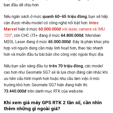
ban đầu dễ chịu hơn.
Nếu ngân sách ở mức
quanh 60–65 triệu đồng
, bạn sẽ tiếp
cận được nhiều model có công nghệ nổi bật hơn.
Intec
Marvel
hiện ở mức
60.000.000đ
với laser, camera và IMU
120°
, còn CHC i73+ đang ở mức
64.800.000đ
, Meridian
M20L Laser đang ở mức
65.000.000đ
. Đây là phân khúc phù
hợp với người dùng cần máy linh hoạt hơn, thao tác nhanh
hơn và muốn đầu tư bài bản cho công việc ngoài thực địa.
Nếu bạn sẵn sàng đầu tư
trên 70 triệu đồng
, các model
cao hơn như Geomate SG7 sẽ là lựa chọn đáng cân nhắc khi
ưu tiên cấu hình mạnh hơn hoặc nhu cầu làm việc ở môi
trường khó hơn. Geomate SG7 hiện đang hiển thị
73.440.000đ
trên danh mục RTK của website.
Khi xem giá máy GPS RTK 2 tần số, cần nhìn
thêm những gì ngoài giá?