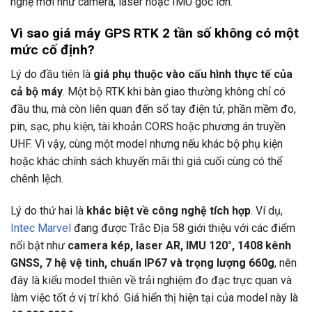
nghệ mới như camera, laser hoặc IMU góc lớn.
Vì sao giá máy GPS RTK 2 tần số không có một
mức cố định?
Lý do đầu tiên là
giá phụ thuộc vào cấu hình thực tế của
cả bộ máy
. Một bộ RTK khi bàn giao thường không chỉ có
đầu thu, mà còn liên quan đến sổ tay điện tử, phần mềm đo,
pin, sạc, phụ kiện, tài khoản CORS hoặc phương án truyền
UHF. Vì vậy, cùng một model nhưng nếu khác bộ phụ kiện
hoặc khác chính sách khuyến mãi thì giá cuối cùng có thể
chênh lệch.
Lý do thứ hai là
khác biệt về công nghệ tích hợp
. Ví dụ,
Intec Marvel
đang được Trắc Địa 58 giới thiệu với các điểm
nổi bật như
camera kép, laser AR, IMU 120°, 1408 kênh
GNSS, 7 hệ vệ tinh, chuẩn IP67 và trọng lượng 660g
, nên
đây là kiểu model thiên về trải nghiệm đo đạc trực quan và
làm việc tốt ở vị trí khó. Giá hiển thị hiện tại của model này là