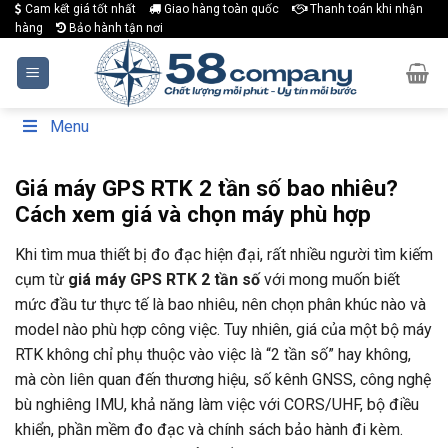
Skip
Cam kết giá tốt nhất
Giao hàng toàn quốc
Thanh toán khi nhận
hàng
Bảo hành tận nơi
to
content
Menu
Giá máy GPS RTK 2 tần số bao nhiêu?
Cách xem giá và chọn máy phù hợp
Khi tìm mua thiết bị đo đạc hiện đại, rất nhiều người tìm kiếm
cụm từ
giá máy GPS RTK 2 tần số
với mong muốn biết
mức đầu tư thực tế là bao nhiêu, nên chọn phân khúc nào và
model nào phù hợp công việc. Tuy nhiên, giá của một bộ máy
RTK không chỉ phụ thuộc vào việc là “2 tần số” hay không,
mà còn liên quan đến thương hiệu, số kênh GNSS, công nghệ
bù nghiêng IMU, khả năng làm việc với CORS/UHF, bộ điều
khiển, phần mềm đo đạc và chính sách bảo hành đi kèm.