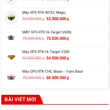
gốc
hiện
là:
tại
Máy GPS RTK INTEC Magic
75.000.000₫.
là:
Giá
Giá
55.000.000
52.000.000
68.000.000₫.
₫
₫
gốc
hiện
là:
tại
MÁY GPS RTK Hi-Target V600L
55.000.000₫.
là:
Giá
Giá
75.000.000
72.500.000
₫
₫
52.000.000₫.
gốc
hiện
là:
tại
Máy GPS RTK Hi-Target V200
75.000.000₫.
là:
Giá
Giá
62.000.000
54.000.000
₫
₫
72.500.000₫.
gốc
hiện
là:
tại
Máy GPS RTK CHC iBase - Trạm Base
62.000.000₫.
là:
Giá
Giá
70.000.000
65.000.000
₫
₫
54.000.000₫.
gốc
hiện
là:
tại
70.000.000₫.
là:
65.000.000₫.
BÀI VIẾT MỚI