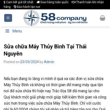
Skip
Cam kết giá tốt nhất
Giao hàng toàn quốc
Thanh toán khi nhận
hàng
Bảo hành tận nơi
to
content
Menu
Sửa chữa Máy Thủy Bình Tại Thái
Nguyên
Posted on
23/03/2024
by
Admin
Nếu bạn đang lo lắng vì mình ở quá xa các đơn vị sửa chữa
Máy Thủy Bình và không có thời gian để mang máy qua tận
nơi để sửa chữa thì hiện nay Trắc Địa 58 đã mang lại cho
Quý khách một giải pháp mới giúp tiết kiệm thời gian và công
sức hơn trong việc sửa chữa Máy Thủy Bình. Chỉ với cước
phí là 60.000đ chúng tôi sẽ nhận và trả hàng tận nơi cho Quý