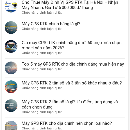
Cho Thuê Máy Định Vị GPS RTK Tại Hà Nội – Nhận
Máy Nhanh, Giá Từ 5.000.000đ/Tháng
ở
Chức năng bình luận bị tắt
Cho
Thuê
Máy GPS RTK chính hãng là gì?
Máy
ở
Chức năng bình luận bị tắt
Định
Máy
Vị
GPS
Giá máy GPS RTK chính hãng dưới 60 triệu: nên chọn
GPS
RTK
RTK
model nào năm 2026?
chính
Tại
ở
Chức năng bình luận bị tắt
hãng
Hà
Giá
là
Nội
máy
gì?
Top 5 máy GPS RTK cho địa chính đáng mua hiện nay
–
GPS
ở
Chức năng bình luận bị tắt
Nhận
RTK
Top
Máy
chính
5
Nhanh,
Máy GPS RTK 2 tần số và 3 tần số khác nhau ở đâu?
hãng
máy
Giá
dưới
ở
Chức năng bình luận bị tắt
GPS
Từ
60
Máy
RTK
5.000.000đ/Tháng
triệu:
GPS
cho
Máy GPS RTK 2 tần số là gì? Ưu điểm, ứng dụng và
nên
RTK
địa
cách chọn đúng
chọn
2
chính
model
ở
Chức năng bình luận bị tắt
tần
đáng
nào
Máy
số
mua
năm
GPS
và
Máy GPS RTK cho địa chính nên chọn loại nào?
hiện
2026?
RTK
3
nay
ở
Chức năng bình luận bị tắt