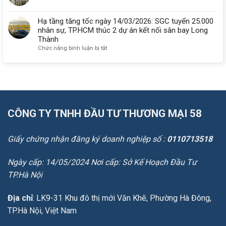
2
tần
Máy
tần
số
GPS
Hạ tầng tăng tốc ngày 14/03/2026: SGC tuyển 25.000
số
khác
RTK
là
nhân sự, TP.HCM thúc 2 dự án kết nối sân bay Long
nhau
cho
gì?
Thành
ở
địa
Ưu
đâu?
ở
Chức năng bình luận bị tắt
chính
điểm,
Hạ
nên
ứng
tầng
chọn
dụng
tăng
loại
và
tốc
nào?
cách
ngày
chọn
14/03/2026:
đúng
SGC
CÔNG TY TNHH ĐẦU TƯ THƯƠNG MẠI 58
tuyển
25.000
nhân
Giấy chứng nhận đăng ký doanh nghiệp số :
0110713518
sự,
TP.HCM
thúc
Ngày cấp: 14/05/2024 Nơi cấp: Sở Kế Hoạch Đầu Tư
2
TP.Hà Nội
dự
án
kết
Địa chỉ
: LK9-31 Khu đô thị mới Văn Khê, Phường Hà Đông,
nối
TP.Hà Nội, Việt Nam
sân
bay