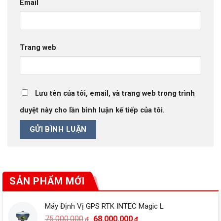
Email
Trang web
Lưu tên của tôi, email, và trang web trong trình
duyệt này cho lần bình luận kế tiếp của tôi.
SẢN PHẨM MỚI
Máy Định Vị GPS RTK INTEC Magic L
Giá
Giá
75.000.000
68.000.000
₫
₫