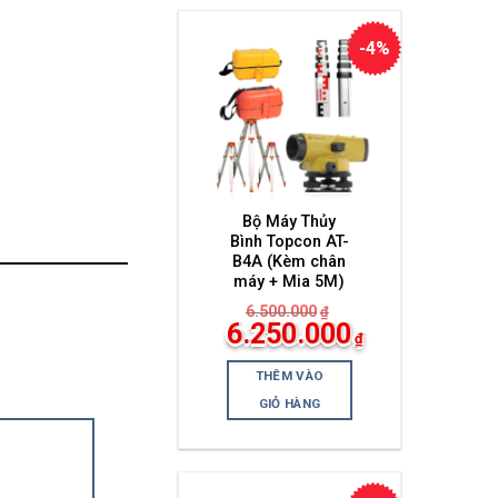
-4%
Bộ Máy Thủy
Bình Topcon AT-
B4A (Kèm chân
máy + Mia 5M)
6.500.000
₫
Giá
6.250.000
₫
gốc
Giá
là:
hiện
6.500.000₫.
THÊM VÀO
tại
là:
GIỎ HÀNG
6.250.000₫.