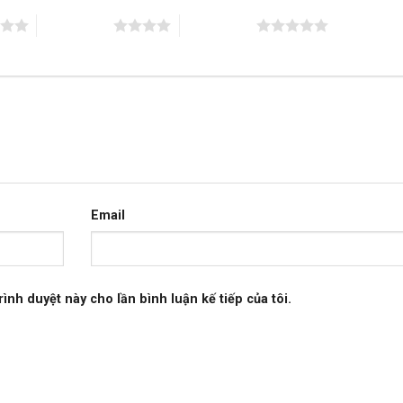
4 trên 5 sao
5 trên 5 sao
Email
rình duyệt này cho lần bình luận kế tiếp của tôi.