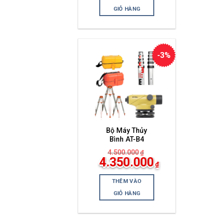
tại
là:
GIỎ HÀNG
4.400.000₫.
-3%
Bộ Máy Thủy
Bình AT-B4
4.500.000
₫
Giá
4.350.000
₫
gốc
Giá
là:
hiện
4.500.000₫.
THÊM VÀO
tại
là:
GIỎ HÀNG
4.350.000₫.