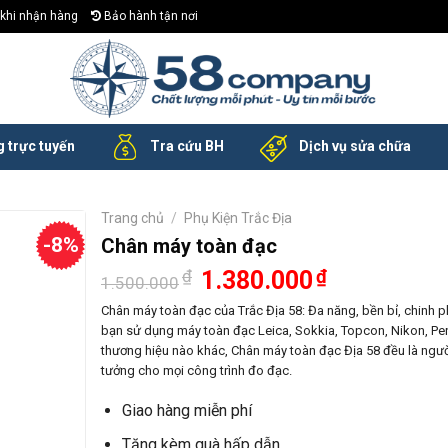
khi nhận hàng
Bảo hành tận nơi
 trực tuyến
Tra cứu BH
Dịch vụ sửa chữa
Trang chủ
/
Phụ Kiện Trắc Địa
-8%
Chân máy toàn đạc
Giá
Giá
₫
1.380.000
₫
1.500.000
gốc
hiện
là:
tại
Chân máy toàn đạc của Trắc Địa 58: Đa năng, bền bỉ, chinh p
1.500.000₫.
là:
bạn sử dụng máy toàn đạc Leica, Sokkia, Topcon, Nikon, Pen
1.380.000₫.
thương hiệu nào khác, Chân máy toàn đạc Địa 58 đều là ngườ
tưởng cho mọi công trình đo đạc.
Giao hàng miễn phí
Tặng kèm quà hấp dẫn