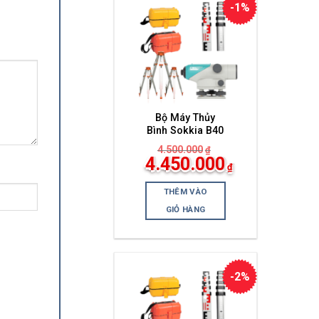
-1%
Bộ Máy Thủy
Bình Sokkia B40
4.500.000
₫
Giá
4.450.000
₫
gốc
Giá
là:
hiện
4.500.000₫.
THÊM VÀO
tại
là:
GIỎ HÀNG
4.450.000₫.
-2%