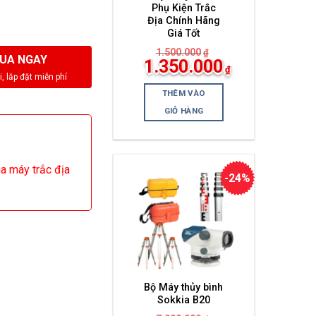
Phụ Kiện Trắc
Địa Chính Hãng
Giá Tốt
1.500.000
₫
UA NGAY
Giá
1.350.000
₫
gốc
Giá
là:
hiện
1.500.000₫.
THÊM VÀO
tại
là:
GIỎ HÀNG
1.350.000₫.
ua máy trắc địa
-24%
Bộ Máy thủy bình
Sokkia B20