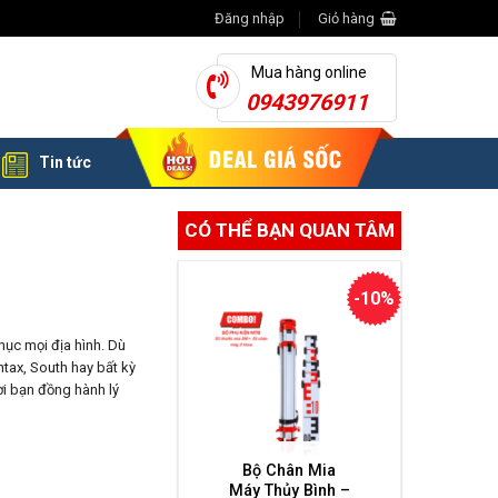
Đăng nhập
Giỏ hàng
Mua hàng online
0943976911
Tin tức
CÓ THỂ BẠN QUAN TÂM
-10%
hục mọi địa hình. Dù
tax, South hay bất kỳ
i bạn đồng hành lý
Bộ Chân Mia
Máy Thủy Bình –