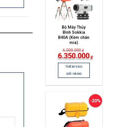
Bộ Máy Thủy
Bình Sokkia
B40A (Kèm chân
mia)
6.500.000
₫
Giá
6.350.000
₫
gốc
Giá
là:
hiện
6.500.000₫.
THÊM VÀO
tại
là:
GIỎ HÀNG
6.350.000₫.
-20%