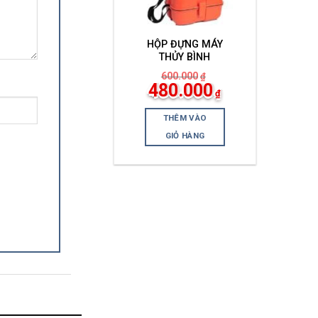
HỘP ĐỰNG MÁY
THỦY BÌNH
600.000
₫
Giá
Giá
480.000
₫
gốc
hiện
là:
tại
600.000₫.
là:
THÊM VÀO
480.000₫.
GIỎ HÀNG