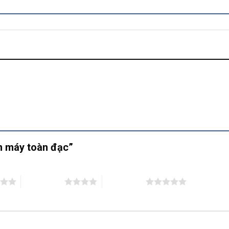
ân máy toàn đạc”
4 trên 5 sao
5 trên 5 sao