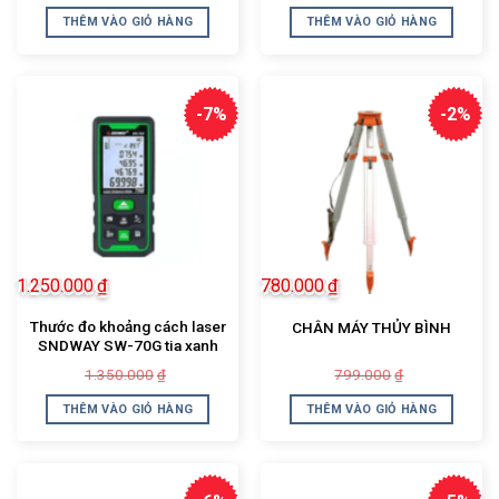
gốc
hiện
gốc
hiện
là:
tại
là:
tại
THÊM VÀO GIỎ HÀNG
THÊM VÀO GIỎ HÀNG
1.450.000₫.
là:
1.500.000₫.
là:
1.150.000₫.
1.250.000₫.
-7%
-2%
1.250.000
₫
780.000
₫
Thước đo khoảng cách laser
CHÂN MÁY THỦY BÌNH
SNDWAY SW-70G tia xanh
Giá
Giá
Giá
Giá
1.350.000
799.000
₫
₫
gốc
hiện
gốc
hiện
là:
tại
là:
tại
THÊM VÀO GIỎ HÀNG
THÊM VÀO GIỎ HÀNG
1.350.000₫.
là:
799.000₫.
là:
1.250.000₫.
780.000₫.