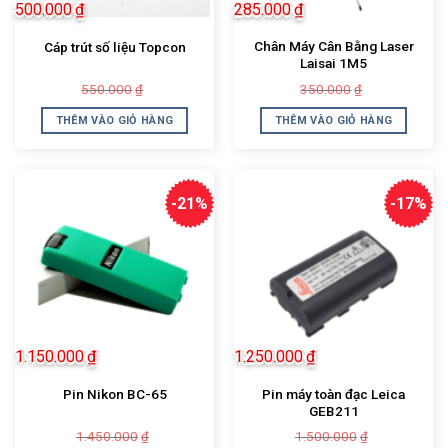
500.000
₫
285.000
₫
Chân Máy Cân Bằng Laser
Cáp trút số liệu Topcon
Laisai 1M5
Giá
Giá
Giá
Giá
550.000
350.000
₫
₫
gốc
hiện
gốc
hiện
là:
tại
là:
tại
THÊM VÀO GIỎ HÀNG
THÊM VÀO GIỎ HÀNG
550.000₫.
là:
350.000₫.
là:
500.000₫.
285.000₫.
-21%
-17%
1.150.000
₫
1.250.000
₫
Pin máy toàn đạc Leica
Pin Nikon BC-65
GEB211
Giá
Giá
Giá
Giá
1.450.000
1.500.000
₫
₫