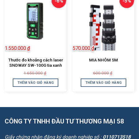
-6%
-5%
1.550.000
₫
570.000
₫
Thước đo khoảng cách laser
MIA NHÔM 5M
SNDWAY SW-100G tia xanh
Giá
Giá
Giá
Giá
1.650.000
600.000
₫
₫
gốc
hiện
gốc
hiện
là:
tại
là:
tại
THÊM VÀO GIỎ HÀNG
THÊM VÀO GIỎ HÀNG
1.650.000₫.
là:
600.000₫.
là:
1.550.000₫.
570.000₫.
CÔNG TY TNHH ĐẦU TƯ THƯƠNG MẠI 58
Giấy chứng nhận đăng ký doanh nghiệp số :
0110713518