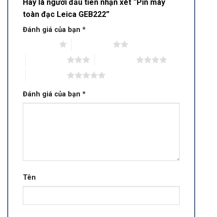
Hãy là người đầu tiên nhận xét “Pin máy
toàn đạc Leica GEB222”
Đánh giá của bạn
*
1 trên 5 sao
2 trên 5 sao
3 trên 5 sao
4 trên 5 sao
5 trên 5 sao
Đánh giá của bạn
*
Tên