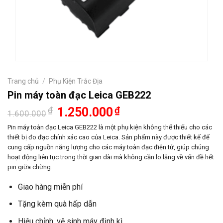
Trang chủ
/
Phụ Kiện Trắc Địa
Pin máy toàn đạc Leica GEB222
Giá
Giá
₫
1.250.000
₫
1.600.000
gốc
hiện
là:
tại
Pin máy toàn đạc Leica GEB222 là một phụ kiện không thể thiếu cho các
1.600.000₫.
là:
thiết bị đo đạc chính xác cao của Leica. Sản phẩm này được thiết kế để
1.250.000₫.
cung cấp nguồn năng lượng cho các máy toàn đạc điện tử, giúp chúng
hoạt động liên tục trong thời gian dài mà không cần lo lắng về vấn đề hết
pin giữa chừng.
Giao hàng miễn phí
Tặng kèm quà hấp dẫn
Hiệu chỉnh, vệ sinh máy định kì