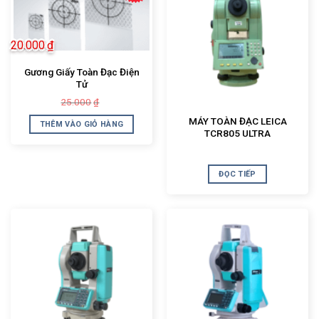
20.000
₫
Gương Giấy Toàn Đạc Điện
Tử
Giá
Giá
25.000
₫
gốc
hiện
là:
tại
MÁY TOÀN ĐẠC LEICA
THÊM VÀO GIỎ HÀNG
25.000₫.
là:
TCR805 ULTRA
20.000₫.
ĐỌC TIẾP