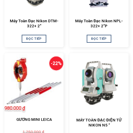
Máy Toàn Đạc Nikon DTM-
Máy Toàn Đạc Nikon NPL-
322+ 2″
322+ 2″P
ĐỌC TIẾP
ĐỌC TIẾP
-22%
980.000
₫
GƯƠNG MINI LEICA
MÁY TOÀN ĐẠC ĐIỆN TỬ
NIKON N5 “
Giá
Giá
1.250.000
₫