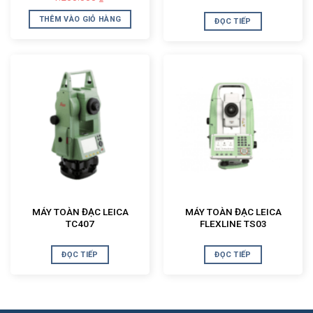
gốc
hiện
là:
tại
THÊM VÀO GIỎ HÀNG
ĐỌC TIẾP
1.250.000₫.
là:
980.000₫.
MÁY TOÀN ĐẠC LEICA
MÁY TOÀN ĐẠC LEICA
TC407
FLEXLINE TS03
ĐỌC TIẾP
ĐỌC TIẾP