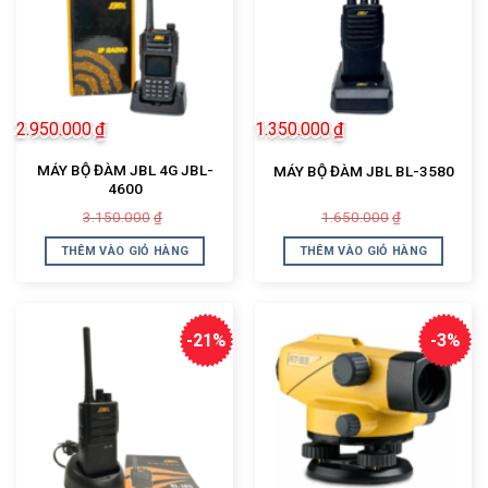
2.950.000
₫
1.350.000
₫
MÁY BỘ ĐÀM JBL 4G JBL-
MÁY BỘ ĐÀM JBL BL-3580
4600
Giá
Giá
Giá
Giá
3.150.000
1.650.000
₫
₫
gốc
hiện
gốc
hiện
là:
tại
là:
tại
THÊM VÀO GIỎ HÀNG
THÊM VÀO GIỎ HÀNG
3.150.000₫.
là:
1.650.000₫.
là:
2.950.000₫.
1.350.000₫.
-21%
-3%