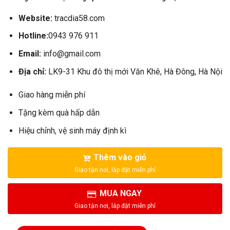
41.000.000₫.
là:
35.500.000₫.
Website:
tracdia58.com
Hotline:
0943 976 911
Email:
info@gmail.com
Địa chỉ:
LK9-31 Khu đô thị mới Văn Khê, Hà Đông, Hà Nội
Giao hàng miễn phí
Tặng kèm quà hấp dẫn
Hiệu chỉnh, vệ sinh máy định kì
Thêm vào giỏ
MUA NGAY