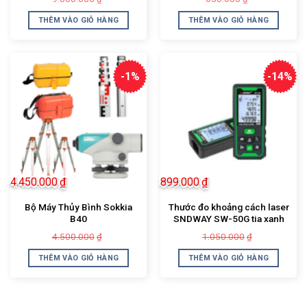
gốc
hiện
gốc
hiện
là:
tại
là:
tại
THÊM VÀO GIỎ HÀNG
THÊM VÀO GIỎ HÀNG
9.000.000₫.
là:
650.000₫.
là:
8.740.000₫.
450.000₫.
-1%
-14%
4.450.000
₫
899.000
₫
Bộ Máy Thủy Bình Sokkia
Thước đo khoảng cách laser
B40
SNDWAY SW-50G tia xanh
Giá
Giá
Giá
Giá
4.500.000
1.050.000
₫
₫
gốc
hiện
gốc
hiện
là:
tại
là:
tại
THÊM VÀO GIỎ HÀNG
THÊM VÀO GIỎ HÀNG
4.500.000₫.
là:
1.050.000₫.
là:
4.450.000₫.
899.000₫.