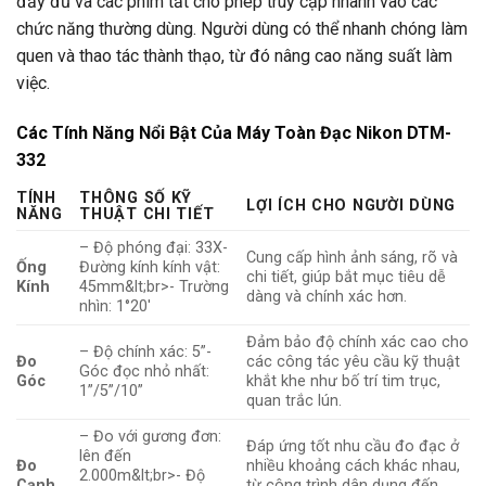
đầy đủ và các phím tắt cho phép truy cập nhanh vào các
chức năng thường dùng. Người dùng có thể nhanh chóng làm
quen và thao tác thành thạo, từ đó nâng cao năng suất làm
việc.
Các Tính Năng Nổi Bật Của Máy Toàn Đạc Nikon DTM-
332
TÍNH
THÔNG SỐ KỸ
LỢI ÍCH CHO NGƯỜI DÙNG
NĂNG
THUẬT CHI TIẾT
– Độ phóng đại: 33X-
Cung cấp hình ảnh sáng, rõ và
Ống
Đường kính kính vật:
chi tiết, giúp bắt mục tiêu dễ
Kính
45mm&lt;br>- Trường
dàng và chính xác hơn.
nhìn: 1°20′
Đảm bảo độ chính xác cao cho
– Độ chính xác: 5”-
Đo
các công tác yêu cầu kỹ thuật
Góc đọc nhỏ nhất:
Góc
khắt khe như bố trí tim trục,
1”/5”/10”
quan trắc lún.
– Đo với gương đơn:
Đáp ứng tốt nhu cầu đo đạc ở
lên đến
Đo
nhiều khoảng cách khác nhau,
2.000m&lt;br>- Độ
Cạnh
từ công trình dân dụng đến