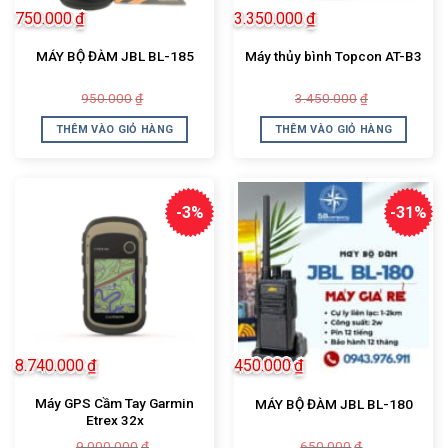
750.000
₫
3.350.000
₫
MÁY BỘ ĐÀM JBL BL-185
Máy thủy bình Topcon AT-B3
Giá
Giá
Giá
Giá
950.000
3.450.000
₫
₫
gốc
hiện
gốc
hiện
là:
tại
là:
tại
THÊM VÀO GIỎ HÀNG
THÊM VÀO GIỎ HÀNG
950.000₫.
là:
3.450.000₫.
là:
750.000₫.
3.350.000₫.
-3%
-31%
8.740.000
₫
450.000
₫
Máy GPS Cầm Tay Garmin
MÁY BỘ ĐÀM JBL BL-180
Etrex 32x
Giá
Giá
Giá
Giá
9.000.000
650.000
₫
₫