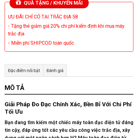
QUÀ TẶNG / KHUYẾN MÃI
ƯU ĐÃI CHỈ CÓ TẠI TRẮC ĐỊA 58
- Tặng thẻ giảm giá 20% chi phí kiểm định khi mua máy
trắc địa
- Miễn phí SHIPCOD toàn quốc
Đặc điểm nổi bật
Đánh giá
Tư vấn & bán hàng qua Facebook
MÔ TẢ
Giải Pháp Đo Đạc Chính Xác, Bền Bỉ Với Chi Phí
Tối Ưu
Bạn đang tìm kiếm một chiếc máy toàn đạc điện tử đáng
tin cậy, đáp ứng tốt các yêu cầu công việc trắc địa, xây
dựng với một ngân sách hợp lý? Máy toàn đạc điện tử