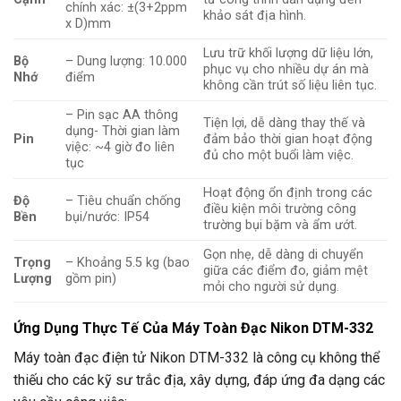
chính xác: ±(3+2ppm
khảo sát địa hình.
x D)mm
Lưu trữ khối lượng dữ liệu lớn,
Bộ
– Dung lượng: 10.000
phục vụ cho nhiều dự án mà
Nhớ
điểm
không cần trút số liệu liên tục.
– Pin sạc AA thông
Tiện lợi, dễ dàng thay thế và
dụng- Thời gian làm
Pin
đảm bảo thời gian hoạt động
việc: ~4 giờ đo liên
đủ cho một buổi làm việc.
tục
Hoạt động ổn định trong các
Độ
– Tiêu chuẩn chống
điều kiện môi trường công
Bền
bụi/nước: IP54
trường bụi bặm và ẩm ướt.
Gọn nhẹ, dễ dàng di chuyển
Trọng
– Khoảng 5.5 kg (bao
giữa các điểm đo, giảm mệt
Lượng
gồm pin)
mỏi cho người sử dụng.
Ứng Dụng Thực Tế Của Máy Toàn Đạc Nikon DTM-332
Máy toàn đạc điện tử Nikon DTM-332 là công cụ không thể
thiếu cho các kỹ sư trắc địa, xây dựng, đáp ứng đa dạng các