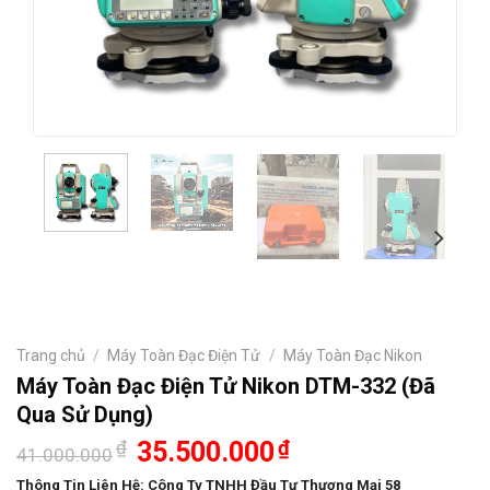
Trang chủ
/
Máy Toàn Đạc Điện Tử
/
Máy Toàn Đạc Nikon
Máy Toàn Đạc Điện Tử Nikon DTM-332 (Đã
Qua Sử Dụng)
Giá
Giá
₫
35.500.000
₫
41.000.000
gốc
hiện
là:
tại
Thông Tin Liên Hệ:
Công Ty TNHH Đầu Tư Thương Mại 58