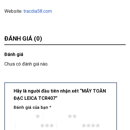
Website:
tracdia58.com
ĐÁNH GIÁ (0)
Đánh giá
Chưa có đánh giá nào.
Hãy là người đầu tiên nhận xét “MÁY TOÀN
ĐẠC LEICA TCR407”
Đánh giá của bạn
*
1 trên 5 sao
2 trên 5 sao
3 trên 5 sao
4 trên 5 sao