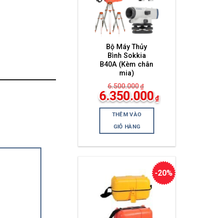
Bộ Máy Thủy
Bình Sokkia
B40A (Kèm chân
mia)
6.500.000
₫
Giá
6.350.000
₫
gốc
Giá
là:
hiện
6.500.000₫.
THÊM VÀO
tại
là:
GIỎ HÀNG
6.350.000₫.
-20%