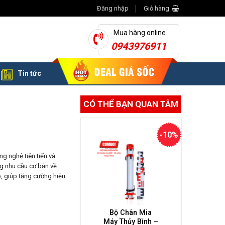
Đăng nhập
Giỏ hàng
Mua hàng online
0943976911
Tin tức
CÓ THỂ BẠN QUAN TÂM
-10%
g nghệ tiên tiến và
g nhu cầu cơ bản về
p, giúp tăng cường hiệu
Bộ Chân Mia
Máy Thủy Bình –