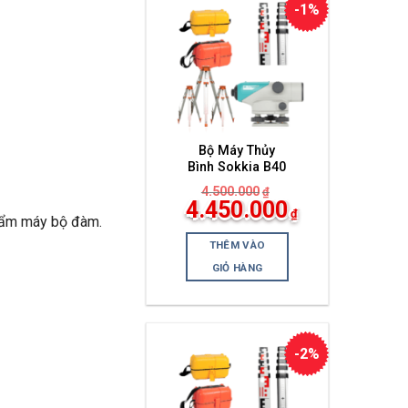
-1%
Bộ Máy Thủy
Bình Sokkia B40
4.500.000
₫
Giá
4.450.000
₫
gốc
hẩm máy bộ đàm.
Giá
là:
hiện
4.500.000₫.
THÊM VÀO
tại
là:
GIỎ HÀNG
4.450.000₫.
-2%