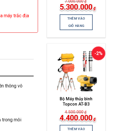
7.000.000
₫
Giá
5.300.000
₫
gốc
Giá
là:
ua máy trắc địa
hiện
7.000.000₫.
THÊM VÀO
tại
là:
GIỎ HÀNG
5.300.000₫.
-2%
ền thông vô
Bộ Máy thủy bình
Topcon AT-B3
4.500.000
₫
Giá
4.400.000
₫
ả trong môi
gốc
Giá
là:
hiện
4.500.000₫.
THÊM VÀO