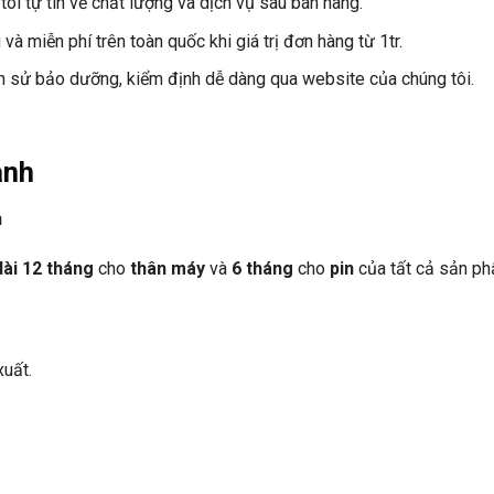
ôi tự tin về chất lượng và dịch vụ sau bán hàng.
à miễn phí trên toàn quốc khi giá trị đơn hàng từ 1tr.
ịch sử bảo dưỡng, kiểm định dễ dàng qua website của chúng tôi.
ành
n
ài 12 tháng
cho
thân máy
và
6 tháng
cho
pin
của tất cả sản p
xuất.