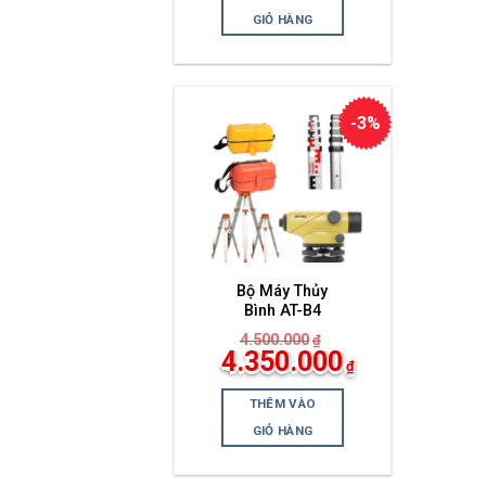
tại
là:
GIỎ HÀNG
4.400.000₫.
-3%
Bộ Máy Thủy
Bình AT-B4
4.500.000
₫
Giá
4.350.000
₫
gốc
Giá
là:
hiện
4.500.000₫.
THÊM VÀO
tại
là:
GIỎ HÀNG
4.350.000₫.