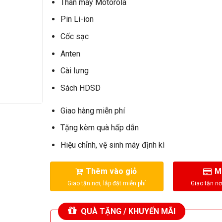
Thân máy Motorola
Pin Li-ion
Cốc sạc
Anten
Cài lưng
Sách HDSD
Giao hàng miễn phí
Tặng kèm quà hấp dẫn
Hiệu chỉnh, vệ sinh máy định kì
Thêm vào giỏ
M
QUÀ TẶNG / KHUYẾN MÃI