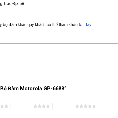
g Trắc Địa 58
áy bộ đàm khác quý khách có thể tham khảo
tại đây.
áy Bộ Đàm Motorola GP-6688”
4 trên 5 sao
5 trên 5 sao