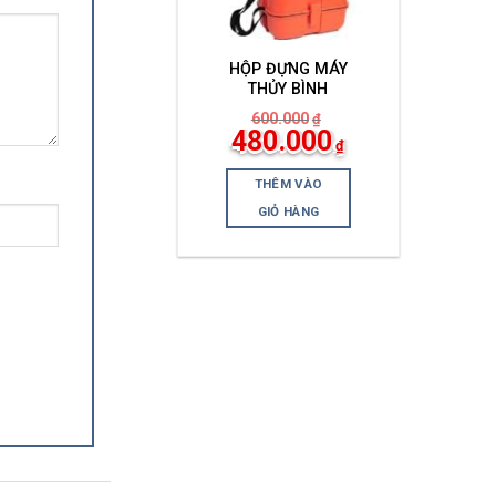
HỘP ĐỰNG MÁY
THỦY BÌNH
600.000
₫
Giá
Giá
480.000
₫
gốc
hiện
là:
tại
600.000₫.
là:
THÊM VÀO
480.000₫.
GIỎ HÀNG