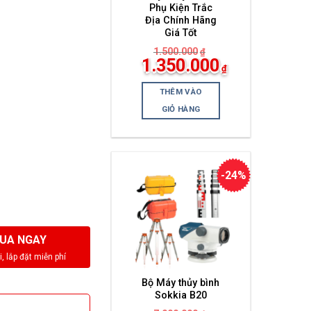
Phụ Kiện Trắc
Địa Chính Hãng
Giá Tốt
1.500.000
₫
Giá
1.350.000
₫
gốc
Giá
là:
hiện
1.500.000₫.
THÊM VÀO
tại
là:
GIỎ HÀNG
1.350.000₫.
-24%
UA NGAY
Bộ Máy thủy bình
Sokkia B20