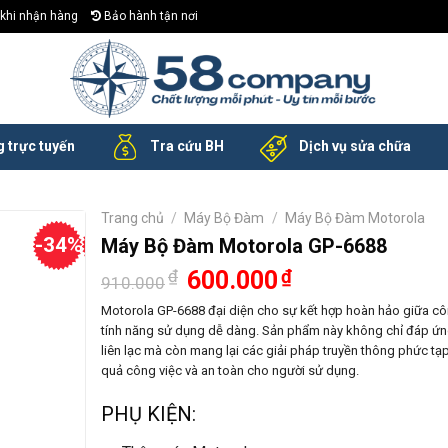
khi nhận hàng
Bảo hành tận nơi
 trực tuyến
Tra cứu BH
Dịch vụ sửa chữa
Trang chủ
/
Máy Bộ Đàm
/
Máy Bộ Đàm Motorola
-34%
Máy Bộ Đàm Motorola GP-6688
Giá
Giá
₫
600.000
₫
910.000
gốc
hiện
là:
tại
Motorola GP-6688 đại diện cho sự kết hợp hoàn hảo giữa côn
910.000₫.
là:
tính năng sử dụng dễ dàng. Sản phẩm này không chỉ đáp ứn
600.000₫.
liên lạc mà còn mang lại các giải pháp truyền thông phức tạ
quả công việc và an toàn cho người sử dụng.
PHỤ KIỆN: