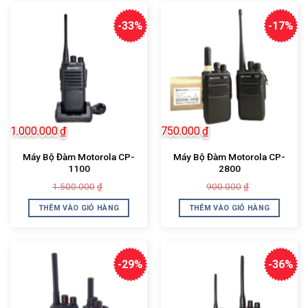
-33%
-17%
1.000.000
₫
750.000
₫
Máy Bộ Đàm Motorola CP-
Máy Bộ Đàm Motorola CP-
1100
2800
Giá
Giá
Giá
Giá
1.500.000
900.000
₫
₫
gốc
hiện
gốc
hiện
là:
tại
là:
tại
THÊM VÀO GIỎ HÀNG
THÊM VÀO GIỎ HÀNG
1.500.000₫.
là:
900.000₫.
là:
1.000.000₫.
750.000₫.
-29%
-36%