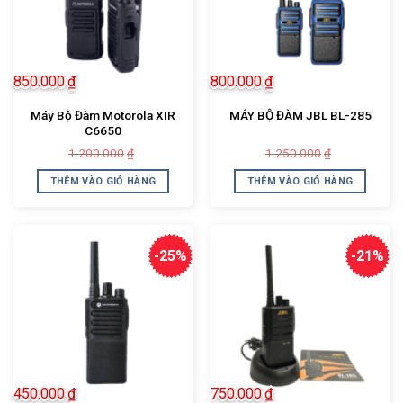
850.000
₫
800.000
₫
Máy Bộ Đàm Motorola XIR
MÁY BỘ ĐÀM JBL BL-285
C6650
Giá
Giá
Giá
Giá
1.200.000
1.250.000
₫
₫
gốc
hiện
gốc
hiện
là:
tại
là:
tại
THÊM VÀO GIỎ HÀNG
THÊM VÀO GIỎ HÀNG
1.200.000₫.
là:
1.250.000₫.
là:
850.000₫.
800.000₫.
-25%
-21%
450.000
₫
750.000
₫