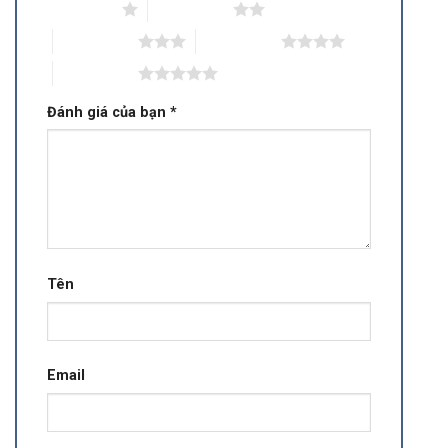
1 trên 5 sao
2 trên 5 sao
3 trên 5 sao
4 trên 5 sao
5 trên 5 sao
Đánh giá của bạn
*
Tên
Email