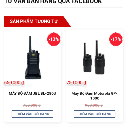
TƯ VẤN BÁN HÀNG QUA FACEBOOK
SẢN PHẨM TƯƠNG TỰ
-13%
-17%
650.000
₫
750.000
₫
Máy Bộ Đàm Motorola GP-
MÁY BỘ ĐÀM JBL BL-280U
1000
Giá
Giá
Giá
Giá
750.000
900.000
₫
₫
gốc
hiện
gốc
hiện
là:
tại
là:
tại
THÊM VÀO GIỎ HÀNG
THÊM VÀO GIỎ HÀNG
750.000₫.
là:
900.000₫.
là:
650.000₫.
750.000₫.