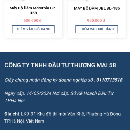
Máy Bộ Đàm Motorola GP-
MÁY BỘ ĐÀM JBL BL-185
358
Giá
Giá
Giá
Giá
600.000
950.000
₫
₫
gốc
hiện
gốc
hiện
là:
tại
là:
tại
THÊM VÀO GIỎ HÀNG
THÊM VÀO GIỎ HÀNG
600.000₫.
là:
950.000₫.
là:
450.000₫.
750.000₫.
CÔNG TY TNHH ĐẦU TƯ THƯƠNG MẠI 58
Giấy chứng nhận đăng ký doanh nghiệp số :
0110713518
Ngày cấp: 14/05/2024 Nơi cấp: Sở Kế Hoạch Đầu Tư
TP.Hà Nội
Địa chỉ
: LK9-31 Khu đô thị mới Văn Khê, Phường Hà Đông,
TP.Hà Nội, Việt Nam