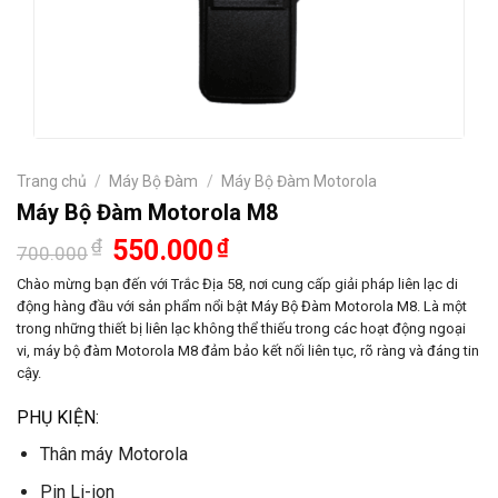
Trang chủ
/
Máy Bộ Đàm
/
Máy Bộ Đàm Motorola
Máy Bộ Đàm Motorola M8
Giá
Giá
₫
550.000
₫
700.000
gốc
hiện
là:
tại
Chào mừng bạn đến với Trắc Địa 58, nơi cung cấp giải pháp liên lạc di
700.000₫.
là:
động hàng đầu với sản phẩm nổi bật Máy Bộ Đàm Motorola M8. Là một
550.000₫.
trong những thiết bị liên lạc không thể thiếu trong các hoạt động ngoại
vi, máy bộ đàm Motorola M8 đảm bảo kết nối liên tục, rõ ràng và đáng tin
cậy.
PHỤ KIỆN:
Thân máy Motorola
Pin Li-ion