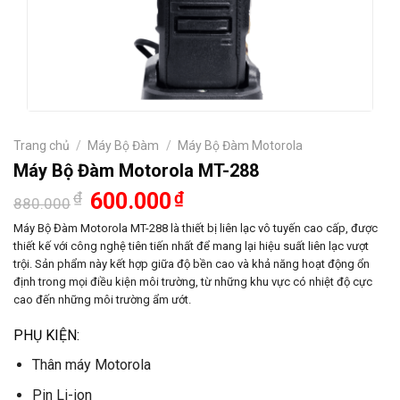
Trang chủ
/
Máy Bộ Đàm
/
Máy Bộ Đàm Motorola
Máy Bộ Đàm Motorola MT-288
Giá
Giá
₫
600.000
₫
880.000
gốc
hiện
là:
tại
Máy Bộ Đàm Motorola MT-288 là thiết bị liên lạc vô tuyến cao cấp, được
880.000₫.
là:
thiết kế với công nghệ tiên tiến nhất để mang lại hiệu suất liên lạc vượt
600.000₫.
trội. Sản phẩm này kết hợp giữa độ bền cao và khả năng hoạt động ổn
định trong mọi điều kiện môi trường, từ những khu vực có nhiệt độ cực
cao đến những môi trường ẩm ướt.
PHỤ KIỆN:
Thân máy Motorola
Pin Li-ion