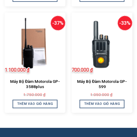
750.000₫.
750.000₫.
-37%
-33%
1.100.000
₫
700.000
₫
Máy Bộ Đàm Motorola GP-
Máy Bộ Đàm Motorola GP-
3588plus
599
Giá
Giá
Giá
Giá
1.750.000
1.050.000
₫
₫
gốc
hiện
gốc
hiện
là:
tại
là:
tại
THÊM VÀO GIỎ HÀNG
THÊM VÀO GIỎ HÀNG
1.750.000₫.
là:
1.050.000₫.
là:
1.100.000₫.
700.000₫.