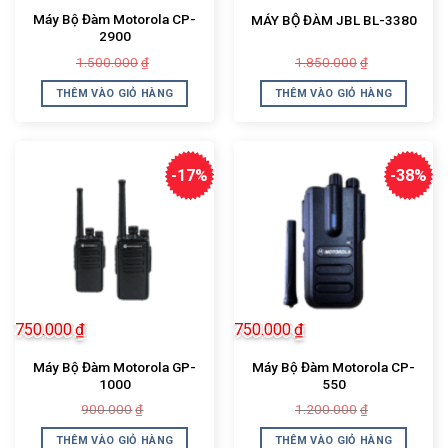
Máy Bộ Đàm Motorola CP-
MÁY BỘ ĐÀM JBL BL-3380
2900
Giá
Giá
Giá
Giá
1.500.000
1.850.000
₫
₫
gốc
hiện
gốc
hiện
là:
tại
là:
tại
THÊM VÀO GIỎ HÀNG
THÊM VÀO GIỎ HÀNG
1.500.000₫.
là:
1.850.000₫.
là:
990.000₫.
1.600.000₫.
-17%
-38%
750.000
₫
750.000
₫
Máy Bộ Đàm Motorola GP-
Máy Bộ Đàm Motorola CP-
1000
550
Giá
Giá
Giá
Giá
900.000
1.200.000
₫
₫
gốc
hiện
gốc
hiện
là:
tại
là:
tại
THÊM VÀO GIỎ HÀNG
THÊM VÀO GIỎ HÀNG
900.000₫.
là:
1.200.000₫.
là: