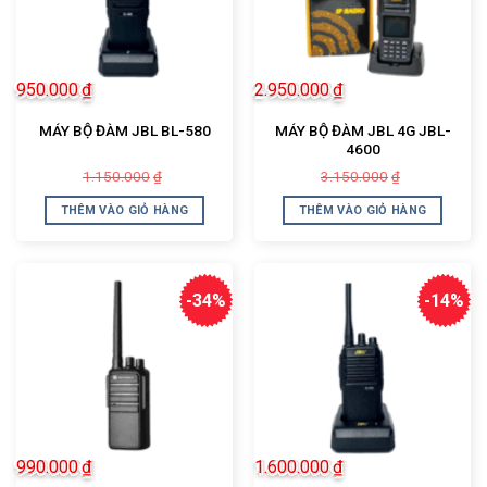
950.000
₫
2.950.000
₫
MÁY BỘ ĐÀM JBL 4G JBL-
MÁY BỘ ĐÀM JBL BL-580
4600
Giá
Giá
Giá
Giá
1.150.000
3.150.000
₫
₫
gốc
hiện
gốc
hiện
là:
tại
là:
tại
THÊM VÀO GIỎ HÀNG
THÊM VÀO GIỎ HÀNG
1.150.000₫.
là:
3.150.000₫.
là:
950.000₫.
2.950.000₫.
-34%
-14%
990.000
₫
1.600.000
₫