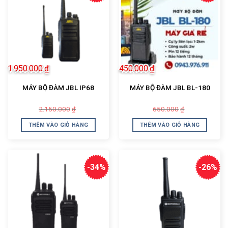
1.950.000
₫
450.000
₫
MÁY BỘ ĐÀM JBL IP68
MÁY BỘ ĐÀM JBL BL-180
Giá
Giá
Giá
Giá
2.150.000
650.000
₫
₫
gốc
hiện
gốc
hiện
là:
tại
là:
tại
THÊM VÀO GIỎ HÀNG
THÊM VÀO GIỎ HÀNG
2.150.000₫.
là:
650.000₫.
là:
1.950.000₫.
450.000₫.
-34%
-26%