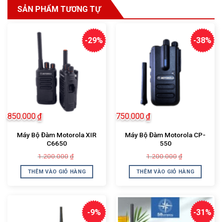
SẢN PHẨM TƯƠNG TỰ
-29%
-38%
850.000
₫
750.000
₫
Máy Bộ Đàm Motorola XIR
Máy Bộ Đàm Motorola CP-
C6650
550
Giá
Giá
Giá
Giá
1.200.000
1.200.000
₫
₫
gốc
hiện
gốc
hiện
là:
tại
là:
tại
THÊM VÀO GIỎ HÀNG
THÊM VÀO GIỎ HÀNG
1.200.000₫.
là:
1.200.000₫.
là:
850.000₫.
750.000₫.
-9%
-31%