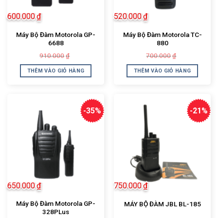
600.000
₫
520.000
₫
Máy Bộ Đàm Motorola GP-
Máy Bộ Đàm Motorola TC-
6688
880
Giá
Giá
Giá
Giá
910.000
700.000
₫
₫
gốc
hiện
gốc
hiện
là:
tại
là:
tại
THÊM VÀO GIỎ HÀNG
THÊM VÀO GIỎ HÀNG
910.000₫.
là:
700.000₫.
là:
600.000₫.
520.000₫.
-35%
-21%
650.000
₫
750.000
₫
Máy Bộ Đàm Motorola GP-
MÁY BỘ ĐÀM JBL BL-185
328PLus