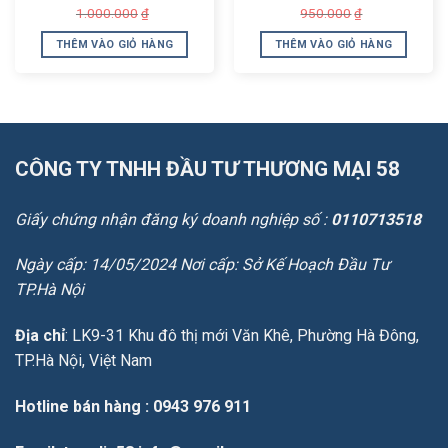
Giá
Giá
Giá
Giá
1.000.000
950.000
₫
₫
gốc
hiện
gốc
hiện
là:
tại
là:
tại
THÊM VÀO GIỎ HÀNG
THÊM VÀO GIỎ HÀNG
1.000.000₫.
là:
950.000₫.
là:
650.000₫.
750.000₫.
CÔNG TY TNHH ĐẦU TƯ THƯƠNG MẠI 58
Giấy chứng nhận đăng ký doanh nghiệp số :
0110713518
Ngày cấp: 14/05/2024 Nơi cấp: Sở Kế Hoạch Đầu Tư
TP.Hà Nội
Địa chỉ
: LK9-31 Khu đô thị mới Văn Khê, Phường Hà Đông,
TP.Hà Nội, Việt Nam
Hotline bán hàng
: 0943 976 911