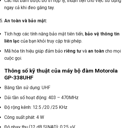
Các nút bấm được bố trí hợp lý, thuận tiện cho việc sử dụng
ngay cả khi đeo găng tay.
An toàn và bảo mật:
Tích hợp các tính năng bảo mật tiên tiến,
bảo vệ thông tin
liên lạc
của bạn khỏi truy cập trái phép.
Mã hóa tín hiệu giúp đảm bảo
riêng tư
và
an toàn
cho mọi
cuộc gọi.
Thông số kỹ thuật của máy bộ đàm Motorola
GP-338UHF
Băng tần sử dụng: UHF
Dải tần số hoạt động: 403 – 470MHz
Độ rộng kênh: 12.5 /20 /25 KHz
Công suất phát: 4 W
Độ nhạy thu (12 dB SINAD): 0.25 µV