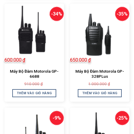
-34%
-35%
600.000
₫
650.000
₫
Máy Bộ Đàm Motorola GP-
Máy Bộ Đàm Motorola GP-
6688
328PLus
Giá
Giá
Giá
Giá
910.000
1.000.000
₫
₫
gốc
hiện
gốc
hiện
là:
tại
là:
tại
THÊM VÀO GIỎ HÀNG
THÊM VÀO GIỎ HÀNG
910.000₫.
là:
1.000.000₫.
là:
600.000₫.
650.000₫.
-9%
-25%