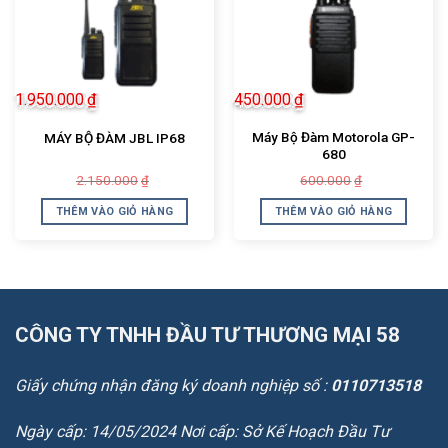
1.950.000
₫
450.000
₫
Máy Bộ Đàm Motorola GP-
MÁY BỘ ĐÀM JBL IP68
680
Giá
Giá
Giá
Giá
2.150.000
600.000
₫
₫
gốc
hiện
gốc
hiện
là:
tại
là:
tại
THÊM VÀO GIỎ HÀNG
THÊM VÀO GIỎ HÀNG
2.150.000₫.
là:
600.000₫.
là:
1.950.000₫.
450.000₫.
CÔNG TY TNHH ĐẦU TƯ THƯƠNG MẠI 58
Giấy chứng nhận đăng ký doanh nghiệp số :
0110713518
Ngày cấp: 14/05/2024 Nơi cấp: Sở Kế Hoạch Đầu Tư