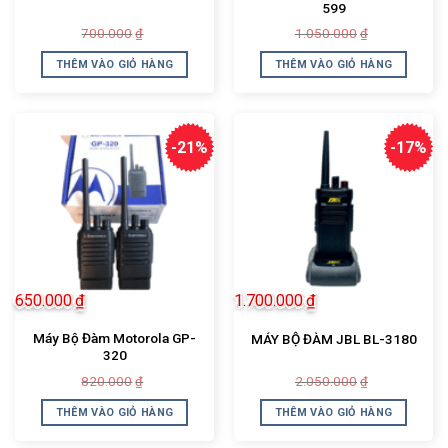
599
Giá
Giá
Giá
Giá
700.000
1.050.000
₫
₫
gốc
hiện
gốc
hiện
là:
tại
là:
tại
THÊM VÀO GIỎ HÀNG
THÊM VÀO GIỎ HÀNG
700.000₫.
là:
1.050.000₫.
là:
550.000₫.
700.000₫.
-21%
-17%
650.000
₫
1.700.000
₫
Máy Bộ Đàm Motorola GP-
MÁY BỘ ĐÀM JBL BL-3180
320
Giá
Giá
Giá
Giá
820.000
2.050.000
₫
₫
gốc
hiện
gốc
hiện
là:
tại
là:
tại
THÊM VÀO GIỎ HÀNG
THÊM VÀO GIỎ HÀNG
820.000₫.
là:
2.050.000₫.
là:
650.000₫.
1.700.000₫.