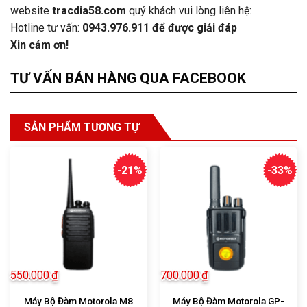
website
tracdia58.com
quý khách vui lòng liên hệ:
Hotline tư vấn:
0943.976.911
để được giải đáp
Xin cảm ơn!
TƯ VẤN BÁN HÀNG QUA FACEBOOK
SẢN PHẨM TƯƠNG TỰ
-21%
-33%
550.000
₫
700.000
₫
Máy Bộ Đàm Motorola GP-
Máy Bộ Đàm Motorola M8