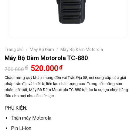
Trang chủ
/
Máy Bộ Đàm
/
Máy Bộ Đàm Motorola
Máy Bộ Đàm Motorola TC-880
Giá
Giá
₫
520.000
₫
700.000
gốc
hiện
là:
tại
Chào mừng quý khách hàng đến với Trắc Địa 58, nơi cung cấp các giải
700.000₫.
là:
pháp trắc địa và thiết bị liên lạc chất lượng cao. Trong số những sản
520.000₫.
phẩm nổi bật, Máy Bộ Đàm Motorola TC-880 tự hào là sự lựa chọn hàng
đầu cho mọi nhu cầu liên lạc.
PHỤ KIỆN:
Thân máy Motorola
Pin Li-ion