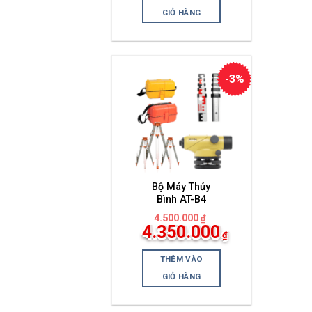
tại
là:
GIỎ HÀNG
4.400.000₫.
-3%
Bộ Máy Thủy
Bình AT-B4
4.500.000
₫
Giá
4.350.000
₫
gốc
Giá
là:
hiện
4.500.000₫.
THÊM VÀO
tại
là:
GIỎ HÀNG
4.350.000₫.