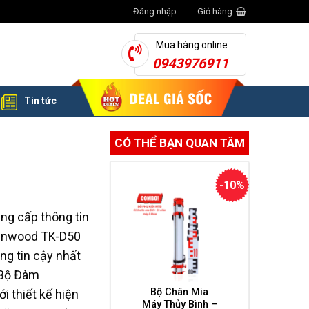
Đăng nhập
Giỏ hàng
Mua hàng online
0943976911
Tin tức
CÓ THỂ BẠN QUAN TÂM
-10%
ng cấp thông tin
Kenwood TK-D50
ng tin cậy nhất
 Bộ Đàm
Bộ Chân Mia
 thiết kế hiện
Máy Thủy Bình –