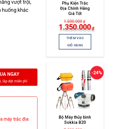
ăng vượt trội,
Phụ Kiện Trắc
Địa Chính Hãng
nh huống khác
Giá Tốt
1.500.000
₫
Giá
1.350.000
₫
gốc
Giá
là:
hiện
1.500.000₫.
THÊM VÀO
tại
là:
GIỎ HÀNG
1.350.000₫.
-24%
UA NGAY
Bộ Máy thủy bình
ua máy trắc địa
Sokkia B20