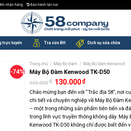
khi nhận hàng
Bảo hành tận nơi
 trực tuyến
Tra cứu BH
Dịch vụ sửa chữa
Trang chủ
/
Máy Bộ Đàm
/
Máy Bộ Đàm Kenwood
-74%
Máy Bộ Đàm Kenwood TK-D50
Giá
Giá
₫
130.000
₫
500.000
gốc
hiện
là:
tại
Chào mừng bạn đến với “Trắc địa 58”, nơi cu
500.000₫.
là:
chi tiết và chuyên nghiệp về Máy Bộ Đàm 
130.000₫.
– một trong những sản phẩm tiên tiến và đá
trong lĩnh vực truyền thông không dây. Máy
Kenwood TK-D50 không chỉ được biết đến với