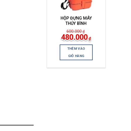
HỘP ĐỰNG MÁY
THỦY BÌNH
600.000
₫
Giá
Giá
480.000
₫
gốc
hiện
là:
tại
600.000₫.
là:
THÊM VÀO
480.000₫.
GIỎ HÀNG