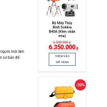
Bộ Máy Thủy
Bình Sokkia
B40A (Kèm chân
mia)
6.500.000
₫
Giá
6.350.000
₫
gốc
 người mới làm
Giá
là:
hiện
6.500.000₫.
THÊM VÀO
ẫn cơ bản để
tại
là:
GIỎ HÀNG
6.350.000₫.
-20%