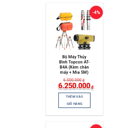
-4%
Bộ Máy Thủy
Bình Topcon AT-
B4A (Kèm chân
máy + Mia 5M)
6.500.000
₫
Giá
6.250.000
₫
gốc
Giá
là:
hiện
6.500.000₫.
THÊM VÀO
tại
là:
GIỎ HÀNG
6.250.000₫.