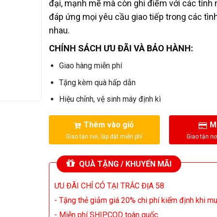
đại, mạnh mẽ mà còn ghi điểm với các tính n
đáp ứng mọi yêu cầu giao tiếp trong các tì
nhau.
CHÍNH SÁCH ƯU ĐÃI VÀ BẢO HÀNH:
Giao hàng miễn phí
Tặng kèm quà hấp dẫn
Hiệu chỉnh, vệ sinh máy định kì
Thêm vào giỏ
M
QUÀ TẶNG / KHUYẾN MÃI
ƯU ĐÃI CHỈ CÓ TẠI TRẮC ĐỊA 58
- Tặng thẻ giảm giá 20% chi phí kiểm định khi m
- Miễn phí SHIPCOD toàn quốc