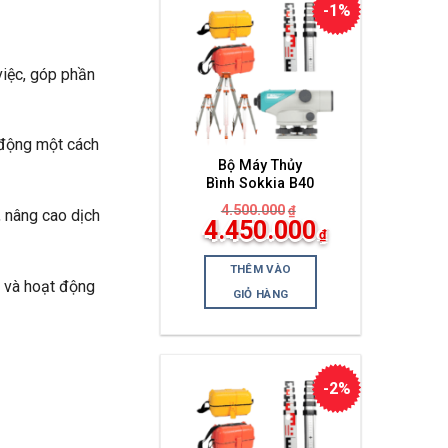
-1%
iệc, góp phần
t động một cách
Bộ Máy Thủy
Bình Sokkia B40
4.500.000
₫
, nâng cao dịch
Giá
4.450.000
₫
gốc
Giá
là:
hiện
4.500.000₫.
THÊM VÀO
tại
o và hoạt động
là:
GIỎ HÀNG
4.450.000₫.
-2%