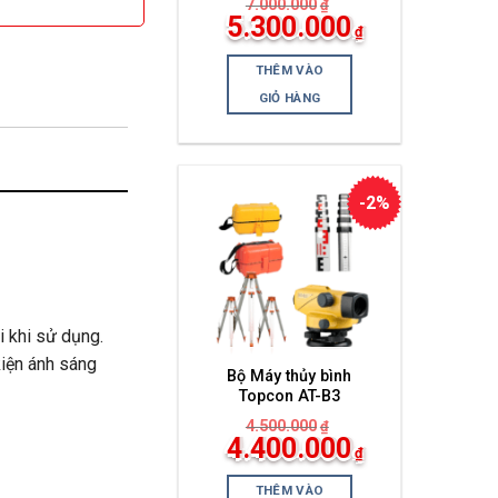
7.000.000
₫
Giá
5.300.000
₫
gốc
Giá
là:
hiện
7.000.000₫.
THÊM VÀO
tại
là:
GIỎ HÀNG
5.300.000₫.
-2%
 khi sử dụng.
kiện ánh sáng
Bộ Máy thủy bình
Topcon AT-B3
4.500.000
₫
Giá
4.400.000
₫
gốc
Giá
là:
hiện
4.500.000₫.
THÊM VÀO