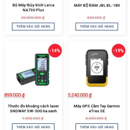
Bộ Máy thủy bình Leica
MÁY BỘ ĐÀM JBL BL-180
NA730 Plus
Giá
Giá
Giá
Giá
20.000.000
650.000
₫
₫
gốc
hiện
gốc
hiện
là:
tại
là:
tại
THÊM VÀO GIỎ HÀNG
THÊM VÀO GIỎ HÀNG
20.000.000₫.
là:
650.000₫.
là:
18.080.000₫.
450.000₫.
-14%
-19%
899.000
₫
5.240.000
₫
Thước đo khoảng cách laser
Máy GPS Cầm Tay Garmin
SNDWAY SW-50G tia xanh
eTrex SE
Giá
Giá
Giá
Giá
1.050.000
6.500.000
₫
₫
gốc
hiện
gốc
hiện
là:
tại
là:
tại
THÊM VÀO GIỎ HÀNG
THÊM VÀO GIỎ HÀNG
1.050.000₫.
là:
6.500.000₫.
là: