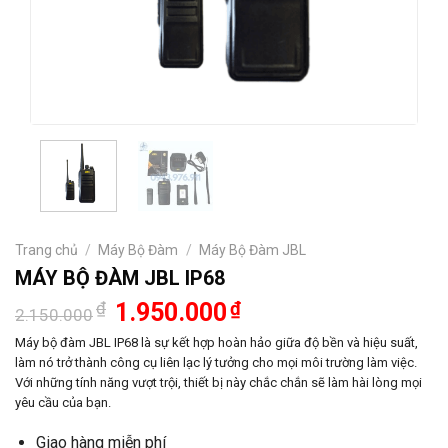
Trang chủ
/
Máy Bộ Đàm
/
Máy Bộ Đàm JBL
MÁY BỘ ĐÀM JBL IP68
Giá
Giá
₫
1.950.000
₫
2.150.000
gốc
hiện
là:
tại
Máy bộ đàm JBL IP68 là sự kết hợp hoàn hảo giữa độ bền và hiệu suất,
2.150.000₫.
là:
làm nó trở thành công cụ liên lạc lý tưởng cho mọi môi trường làm việc.
1.950.000₫.
Với những tính năng vượt trội, thiết bị này chắc chắn sẽ làm hài lòng mọi
yêu cầu của bạn.
Giao hàng miễn phí