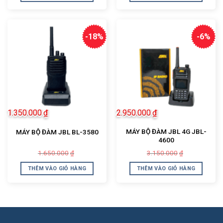
899.000₫.
5.240.000₫.
-18%
-6%
1.350.000
₫
2.950.000
₫
MÁY BỘ ĐÀM JBL 4G JBL-
MÁY BỘ ĐÀM JBL BL-3580
4600
Giá
Giá
Giá
Giá
1.650.000
3.150.000
₫
₫
gốc
hiện
gốc
hiện
là:
tại
là:
tại
THÊM VÀO GIỎ HÀNG
THÊM VÀO GIỎ HÀNG
1.650.000₫.
là:
3.150.000₫.
là:
1.350.000₫.
2.950.000₫.