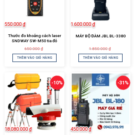
550.000
₫
1.600.000
₫
Thước đo khoảng cách laser
MÁY BỘ ĐÀM JBL BL-3380
SNDWAY SW-M50 tia đỏ
Giá
Giá
Giá
Giá
650.000
1.850.000
₫
₫
gốc
hiện
gốc
hiện
là:
tại
là:
tại
THÊM VÀO GIỎ HÀNG
THÊM VÀO GIỎ HÀNG
650.000₫.
là:
1.850.000₫.
là:
550.000₫.
1.600.000₫.
-10%
-31%
18.080.000
₫
450.000
₫