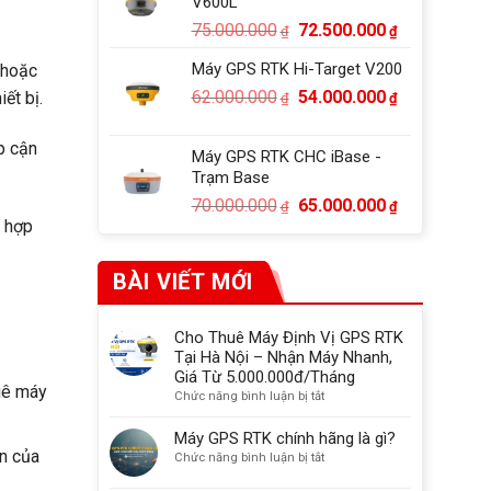
V600L
52.000.000₫
Giá
Giá
75.000.000
72.500.000
₫
₫
gốc
hiện
Máy GPS RTK Hi-Target V200
 hoặc
là:
tại
Giá
Giá
62.000.000
54.000.000
ết bị.
75.000.000₫.
là:
₫
₫
gốc
hiện
72.500.000₫
là:
tại
p cận
Máy GPS RTK CHC iBase -
62.000.000₫.
là:
Trạm Base
54.000.000₫
Giá
Giá
70.000.000
65.000.000
₫
₫
ù hợp
gốc
hiện
là:
tại
70.000.000₫.
là:
BÀI VIẾT MỚI
65.000.000₫
Cho Thuê Máy Định Vị GPS RTK
Tại Hà Nội – Nhận Máy Nhanh,
Giá Từ 5.000.000đ/Tháng
huê máy
ở
Chức năng bình luận bị tắt
Cho
Thuê
Máy GPS RTK chính hãng là gì?
Máy
n của
ở
Chức năng bình luận bị tắt
Định
Máy
Vị