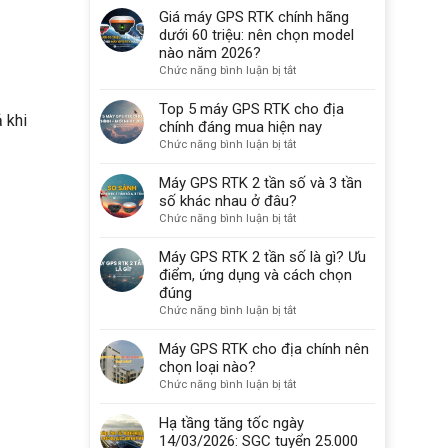
GPS
Giá máy GPS RTK chính hãng
GPS
RTK
RTK
dưới 60 triệu: nên chọn model
chính
Tại
nào năm 2026?
hãng
Hà
ở
Chức năng bình luận bị tắt
là
Nội
Giá
gì?
–
máy
Top 5 máy GPS RTK cho địa
Nhận
 khi
GPS
chính đáng mua hiện nay
Máy
RTK
ở
Chức năng bình luận bị tắt
Nhanh,
chính
Top
Giá
hãng
5
Máy GPS RTK 2 tần số và 3 tần
Từ
dưới
máy
số khác nhau ở đâu?
5.000.000đ/Tháng
60
GPS
ở
Chức năng bình luận bị tắt
triệu:
RTK
Máy
nên
cho
GPS
Máy GPS RTK 2 tần số là gì? Ưu
chọn
địa
RTK
điểm, ứng dụng và cách chọn
model
chính
2
đúng
nào
đáng
tần
năm
ở
Chức năng bình luận bị tắt
mua
số
2026?
Máy
hiện
và
GPS
Máy GPS RTK cho địa chính nên
nay
3
RTK
chọn loại nào?
tần
2
ở
Chức năng bình luận bị tắt
số
tần
Máy
khác
số
GPS
Hạ tầng tăng tốc ngày
nhau
là
RTK
14/03/2026: SGC tuyển 25.000
ở
gì?