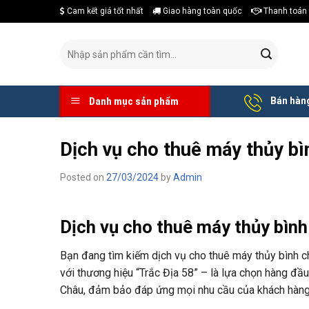
Skip
Cam kết giá tốt nhất
Giao hàng toàn quốc
Thanh toán 
to
content
Tìm
kiếm:
Bán hàng
Danh mục sản phẩm
Dịch vụ cho thuê máy thủy bìn
Posted on
27/03/2024
by
Admin
Dịch vụ cho thuê máy thủy bình 
Bạn đang tìm kiếm dịch vụ cho thuê máy thủy bình 
với thương hiệu “Trắc Địa 58” – là lựa chọn hàng đầ
Châu, đảm bảo đáp ứng mọi nhu cầu của khách hàng