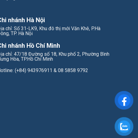
Chi nhánh Hà Nội
ịa chỉ: Số 31-LK9, Khu đô thị mới Văn Khê, P.Hà
ông, TP. Hà Nội
Chi nhánh Hồ Chí Minh
ịa chỉ: 47/18 Đường số 18, Khu phố 2, Phường Bình
ưng Hòa, TP.Hồ Chí Minh
otline: (+84) 943976911 & 08 5858 9792