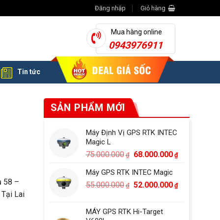
Đăng nhập
Giỏ hàng
Mua hàng online
0943976911
Tin tức
SẢN PHẨM MỚI
Máy Định Vị GPS RTK INTEC
Magic L
Giá
Giá
75.000.000
68.000.000
₫
₫
gốc
hiện
Máy GPS RTK INTEC Magic
là:
tại
ụ 58 –
Giá
Giá
55.000.000
75.000.000₫.
52.000.000
là:
₫
₫
 Tại Lai
gốc
hiện
68.000.000₫
là:
tại
MÁY GPS RTK Hi-Target
55.000.000₫.
là: