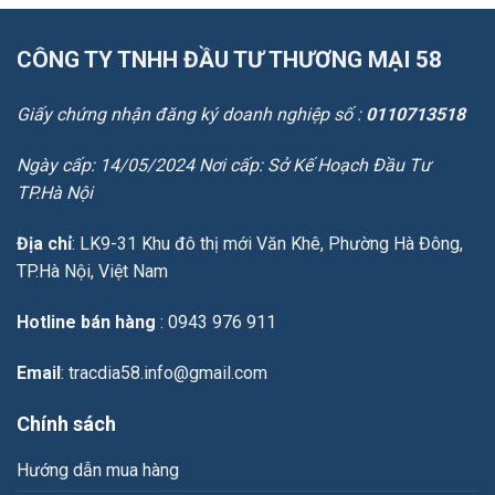
cách
ngày
chọn
14/03/2026:
đúng
SGC
CÔNG TY TNHH ĐẦU TƯ THƯƠNG MẠI 58
tuyển
25.000
nhân
Giấy chứng nhận đăng ký doanh nghiệp số :
0110713518
sự,
TP.HCM
thúc
Ngày cấp: 14/05/2024 Nơi cấp: Sở Kế Hoạch Đầu Tư
2
TP.Hà Nội
dự
án
kết
Địa chỉ
: LK9-31 Khu đô thị mới Văn Khê, Phường Hà Đông,
nối
TP.Hà Nội, Việt Nam
sân
bay
Long
Hotline bán hàng
: 0943 976 911
Thành
Email
: tracdia58.info@gmail.com
Chính sách
Hướng dẫn mua hàng