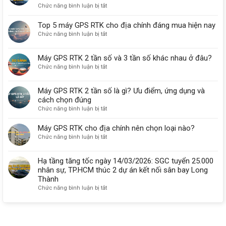
Tại
ở
Chức năng bình luận bị tắt
hãng
Hà
Giá
là
Nội
máy
gì?
Top 5 máy GPS RTK cho địa chính đáng mua hiện nay
–
GPS
ở
Chức năng bình luận bị tắt
Nhận
RTK
Top
Máy
chính
5
Nhanh,
Máy GPS RTK 2 tần số và 3 tần số khác nhau ở đâu?
hãng
máy
Giá
dưới
ở
Chức năng bình luận bị tắt
GPS
Từ
60
Máy
RTK
5.000.000đ/Tháng
triệu:
GPS
cho
Máy GPS RTK 2 tần số là gì? Ưu điểm, ứng dụng và
nên
RTK
địa
cách chọn đúng
chọn
2
chính
model
ở
Chức năng bình luận bị tắt
tần
đáng
nào
Máy
số
mua
năm
GPS
và
Máy GPS RTK cho địa chính nên chọn loại nào?
hiện
2026?
RTK
3
nay
ở
Chức năng bình luận bị tắt
2
tần
Máy
tần
số
GPS
Hạ tầng tăng tốc ngày 14/03/2026: SGC tuyển 25.000
số
khác
RTK
là
nhân sự, TP.HCM thúc 2 dự án kết nối sân bay Long
nhau
cho
gì?
Thành
ở
địa
Ưu
đâu?
ở
Chức năng bình luận bị tắt
chính
điểm,
Hạ
nên
ứng
tầng
chọn
dụng
tăng
loại
và
tốc
nào?