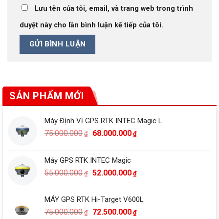
Lưu tên của tôi, email, và trang web trong trình
duyệt này cho lần bình luận kế tiếp của tôi.
SẢN PHẨM MỚI
Máy Định Vị GPS RTK INTEC Magic L
Giá
Giá
75.000.000
68.000.000
₫
₫
gốc
hiện
là:
tại
Máy GPS RTK INTEC Magic
75.000.000₫.
là:
Giá
Giá
55.000.000
52.000.000
68.000.000₫.
₫
₫
gốc
hiện
là:
tại
MÁY GPS RTK Hi-Target V600L
55.000.000₫.
là:
Giá
Giá
75.000.000
72.500.000
₫
₫
52.000.000₫.