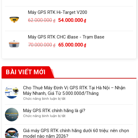
gốc
hiện
là:
tại
Máy GPS RTK Hi-Target V200
75.000.000₫.
là:
Giá
Giá
62.000.000
54.000.000
₫
₫
72.500.000₫.
gốc
hiện
là:
tại
Máy GPS RTK CHC iBase - Trạm Base
62.000.000₫.
là:
Giá
Giá
70.000.000
65.000.000
₫
₫
54.000.000₫.
gốc
hiện
là:
tại
70.000.000₫.
là:
65.000.000₫.
BÀI VIẾT MỚI
Cho Thuê Máy Định Vị GPS RTK Tại Hà Nội – Nhận
Máy Nhanh, Giá Từ 5.000.000đ/Tháng
ở
Chức năng bình luận bị tắt
Cho
Thuê
Máy GPS RTK chính hãng là gì?
Máy
ở
Chức năng bình luận bị tắt
Định
Máy
Vị
GPS
Giá máy GPS RTK chính hãng dưới 60 triệu: nên chọn
GPS
RTK
RTK
model nào năm 2026?
chính