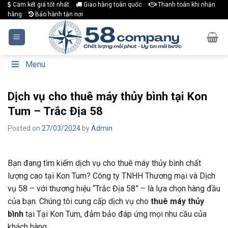
Skip
Cam kết giá tốt nhất
Giao hàng toàn quốc
Thanh toán khi nhận
hàng
Bảo hành tận nơi
to
content
Menu
Dịch vụ cho thuê máy thủy bình tại Kon
Tum – Trắc Địa 58
Posted on
27/03/2024
by
Admin
Bạn đang tìm kiếm dịch vụ cho thuê máy thủy bình chất
lượng cao tại Kon Tum? Công ty TNHH Thương mại và Dịch
vụ 58 – với thương hiệu “Trắc Địa 58” – là lựa chọn hàng đầu
của bạn. Chúng tôi cung cấp dịch vụ cho
thuê máy thủy
bình
tại Tại Kon Tum, đảm bảo đáp ứng mọi nhu cầu của
khách hàng.