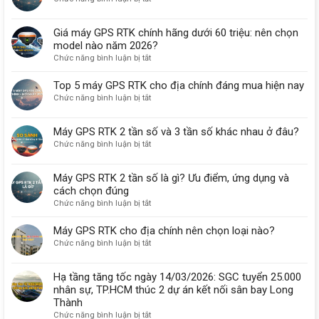
Định
Máy
Vị
GPS
Giá máy GPS RTK chính hãng dưới 60 triệu: nên chọn
GPS
RTK
RTK
model nào năm 2026?
chính
Tại
ở
Chức năng bình luận bị tắt
hãng
Hà
Giá
là
Nội
máy
gì?
Top 5 máy GPS RTK cho địa chính đáng mua hiện nay
–
GPS
ở
Chức năng bình luận bị tắt
Nhận
RTK
Top
Máy
chính
5
Nhanh,
Máy GPS RTK 2 tần số và 3 tần số khác nhau ở đâu?
hãng
máy
Giá
dưới
ở
Chức năng bình luận bị tắt
GPS
Từ
60
Máy
RTK
5.000.000đ/Tháng
triệu:
GPS
cho
Máy GPS RTK 2 tần số là gì? Ưu điểm, ứng dụng và
nên
RTK
địa
cách chọn đúng
chọn
2
chính
model
ở
Chức năng bình luận bị tắt
tần
đáng
nào
Máy
số
mua
năm
GPS
và
Máy GPS RTK cho địa chính nên chọn loại nào?
hiện
2026?
RTK
3
nay
ở
Chức năng bình luận bị tắt
2
tần
Máy
tần
số
GPS
Hạ tầng tăng tốc ngày 14/03/2026: SGC tuyển 25.000
số
khác
RTK
là
nhân sự, TP.HCM thúc 2 dự án kết nối sân bay Long
nhau
cho
gì?
Thành
ở
địa
Ưu
đâu?
ở
Chức năng bình luận bị tắt
chính