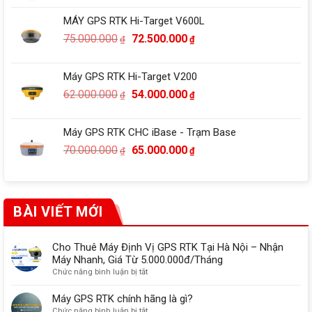
là:
tại
MÁY GPS RTK Hi-Target V600L
55.000.000₫.
là:
Giá
Giá
75.000.000
72.500.000
₫
₫
52.000.000₫.
gốc
hiện
là:
tại
Máy GPS RTK Hi-Target V200
75.000.000₫.
là:
Giá
Giá
62.000.000
54.000.000
₫
₫
72.500.000₫.
gốc
hiện
là:
tại
Máy GPS RTK CHC iBase - Trạm Base
62.000.000₫.
là:
Giá
Giá
70.000.000
65.000.000
₫
₫
54.000.000₫.
gốc
hiện
là:
tại
70.000.000₫.
là:
65.000.000₫.
BÀI VIẾT MỚI
Cho Thuê Máy Định Vị GPS RTK Tại Hà Nội – Nhận
Máy Nhanh, Giá Từ 5.000.000đ/Tháng
ở
Chức năng bình luận bị tắt
Cho
Thuê
Máy GPS RTK chính hãng là gì?
Máy
ở
Chức năng bình luận bị tắt