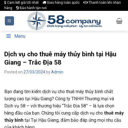
Skip
Cam kết giá tốt nhất
Giao hàng toàn quốc
Thanh toán khi nhận
hàng
Bảo hành tận nơi
to
content
Menu
Dịch vụ cho thuê máy thủy bình tại Hậu
Giang – Trắc Địa 58
Posted on
27/03/2024
by
Admin
Bạn đang tìm kiếm dịch vụ cho thuê máy thủy bình chất
lượng cao tại Hậu Giang? Công ty TNHH Thương mại và
Dịch vụ 58 – với thương hiệu “Trắc Địa 58” – là lựa chọn
hàng đầu của bạn. Chúng tôi cung cấp dịch vụ cho
thuê máy
thủy bình
tại Tại Hậu Giang, đảm bảo đáp ứng mọi nhu cầu
của khách hàng.