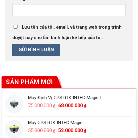
Lưu tên của tôi, email, và trang web trong trình
duyệt này cho lần bình luận kế tiếp của tôi.
SẢN PHẨM MỚI
Máy Định Vị GPS RTK INTEC Magic L
Giá
Giá
75.000.000
68.000.000
₫
₫
gốc
hiện
là:
tại
Máy GPS RTK INTEC Magic
75.000.000₫.
là:
Giá
Giá
55.000.000
52.000.000
68.000.000₫.
₫
₫
gốc
hiện