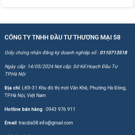
điểm,
Hạ
nên
ứng
tầng
chọn
dụng
tăng
loại
và
tốc
nào?
cách
ngày
chọn
14/03/2026:
đúng
SGC
CÔNG TY TNHH ĐẦU TƯ THƯƠNG MẠI 58
tuyển
25.000
nhân
Giấy chứng nhận đăng ký doanh nghiệp số :
0110713518
sự,
TP.HCM
thúc
Ngày cấp: 14/05/2024 Nơi cấp: Sở Kế Hoạch Đầu Tư
2
TP.Hà Nội
dự
án
kết
Địa chỉ
: LK9-31 Khu đô thị mới Văn Khê, Phường Hà Đông,
nối
TP.Hà Nội, Việt Nam
sân
bay
Long
Hotline bán hàng
: 0943 976 911
Thành
Email
: tracdia58.info@gmail.com