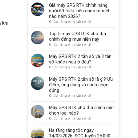
GPS
Giá máy GPS RTK chính hãng
GPS
RTK
RTK
dưới 60 triệu: nên chọn model
chính
Tại
nào năm 2026?
hãng
Hà
ở
Chức năng bình luận bị tắt
là
 khi
Nội
Giá
gì?
–
máy
Top 5 máy GPS RTK cho địa
Nhận
GPS
chính đáng mua hiện nay
Máy
RTK
ở
Chức năng bình luận bị tắt
Nhanh,
chính
Top
Giá
hãng
5
Máy GPS RTK 2 tần số và 3 tần
Từ
dưới
máy
số khác nhau ở đâu?
5.000.000đ/Tháng
60
GPS
ở
Chức năng bình luận bị tắt
triệu:
RTK
Máy
nên
cho
GPS
Máy GPS RTK 2 tần số là gì? Ưu
chọn
địa
RTK
điểm, ứng dụng và cách chọn
model
chính
2
đúng
nào
đáng
tần
năm
ở
Chức năng bình luận bị tắt
mua
số
2026?
Máy
hiện
và
GPS
Máy GPS RTK cho địa chính nên
nay
3
RTK
chọn loại nào?
tần
2
ở
Chức năng bình luận bị tắt
số
tần
Máy
khác
số
GPS
Hạ tầng tăng tốc ngày
nhau
là
RTK
14/03/2026: SGC tuyển 25.000
ở
gì?