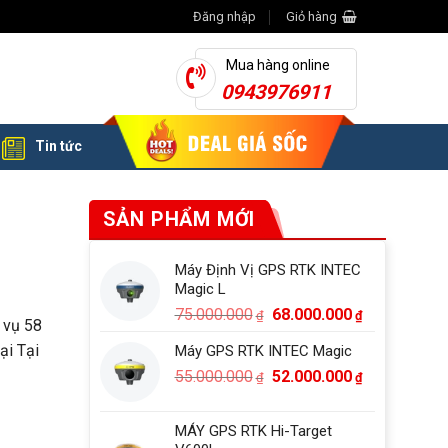
Đăng nhập
Giỏ hàng
Mua hàng online
0943976911
Tin tức
SẢN PHẨM MỚI
Máy Định Vị GPS RTK INTEC
Magic L
Giá
Giá
75.000.000
68.000.000
₫
₫
 vụ 58
gốc
hiện
ại Tại
Máy GPS RTK INTEC Magic
là:
tại
Giá
Giá
55.000.000
75.000.000₫.
52.000.000
là:
₫
₫
gốc
hiện
68.000.000₫
là:
tại
MÁY GPS RTK Hi-Target
55.000.000₫.
là: