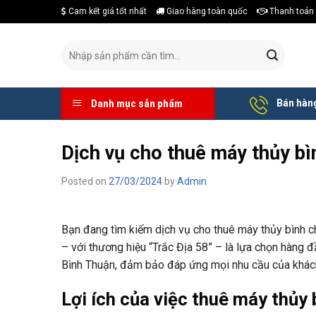
Skip
Cam kết giá tốt nhất
Giao hàng toàn quốc
Thanh toán 
to
content
Tìm
kiếm:
Bán hàng
Danh mục sản phẩm
Dịch vụ cho thuê máy thủy bì
Posted on
27/03/2024
by
Admin
Bạn đang tìm kiếm dịch vụ cho thuê máy thủy bình 
– với thương hiệu “Trắc Địa 58” – là lựa chọn hàng 
Bình Thuận, đảm bảo đáp ứng mọi nhu cầu của khác
Lợi ích của việc thuê máy thủy 