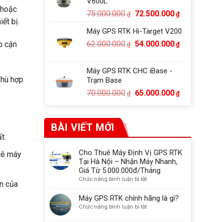
V600L
52.000.000₫
 hoặc
Giá
Giá
75.000.000
72.500.000
₫
₫
ết bị.
gốc
hiện
Máy GPS RTK Hi-Target V200
là:
tại
Giá
Giá
62.000.000
54.000.000
p cận
75.000.000₫.
là:
₫
₫
gốc
hiện
72.500.000₫
là:
tại
Máy GPS RTK CHC iBase -
62.000.000₫.
là:
phù hợp
Trạm Base
54.000.000₫
Giá
Giá
70.000.000
65.000.000
₫
₫
gốc
hiện
là:
tại
70.000.000₫.
là:
BÀI VIẾT MỚI
65.000.000₫
t.
Cho Thuê Máy Định Vị GPS RTK
huê máy
Tại Hà Nội – Nhận Máy Nhanh,
Giá Từ 5.000.000đ/Tháng
ở
Chức năng bình luận bị tắt
n của
Cho
Thuê
Máy GPS RTK chính hãng là gì?
Máy
ở
Chức năng bình luận bị tắt
Định
Máy
Vị