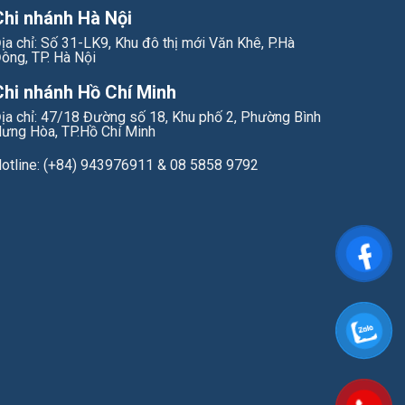
Chi nhánh Hà Nội
ịa chỉ: Số 31-LK9, Khu đô thị mới Văn Khê, P.Hà
ông, TP. Hà Nội
Chi nhánh Hồ Chí Minh
ịa chỉ: 47/18 Đường số 18, Khu phố 2, Phường Bình
ưng Hòa, TP.Hồ Chí Minh
otline: (+84) 943976911 & 08 5858 9792