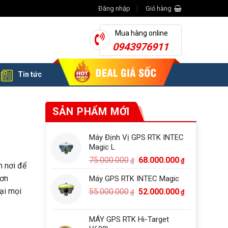
Đăng nhập
Giỏ hàng
Mua hàng online
0943976911
Tin tức
SẢN PHẨM MỚI
Máy Định Vị GPS RTK INTEC
Magic L
Giá
Giá
75.000.000
68.000.000
₫
₫
n nơi để
gốc
hiện
hơn
Máy GPS RTK INTEC Magic
là:
tại
tại mọi
Giá
Giá
55.000.000
75.000.000₫.
52.000.000
là:
₫
₫
gốc
hiện
68.000.000₫
là:
tại
MÁY GPS RTK Hi-Target
55.000.000₫.
là: