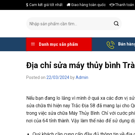
Skip
Cam kết giá tốt nhất
Giao hàng toàn quốc
Thanh toán 
to
content
Tìm
kiếm:
Bán hàng
Danh mục sản phẩm
Địa chỉ sửa máy thủy bình Trà
Posted on
22/03/2024
by
Admin
Nếu bạn đang lo lắng vì mình ở quá xa các đơn vị s
sửa chữa thì hiện nay Trắc Địa 58 đã mang lại cho Q
trong việc sửa chữa Máy Thủy Bình. Chỉ với cước phí
nơi của 64 tỉnh thành. Vậy làm thế nào để sử dụng d
Quý khách cần cung cấp đầy đủ thông tin về địa c