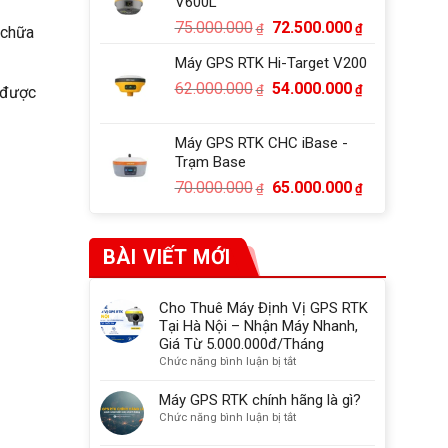
V600L
52.000.000₫
Giá
Giá
75.000.000
72.500.000
₫
₫
 chữa
gốc
hiện
Máy GPS RTK Hi-Target V200
là:
tại
Giá
Giá
62.000.000
54.000.000
75.000.000₫.
là:
₫
₫
 được
gốc
hiện
72.500.000₫
là:
tại
Máy GPS RTK CHC iBase -
62.000.000₫.
là:
Trạm Base
54.000.000₫
Giá
Giá
70.000.000
65.000.000
₫
₫
gốc
hiện
là:
tại
70.000.000₫.
là:
BÀI VIẾT MỚI
65.000.000₫
Cho Thuê Máy Định Vị GPS RTK
Tại Hà Nội – Nhận Máy Nhanh,
Giá Từ 5.000.000đ/Tháng
ở
Chức năng bình luận bị tắt
Cho
Thuê
Máy GPS RTK chính hãng là gì?
Máy
ở
Chức năng bình luận bị tắt
Định
Máy
Vị