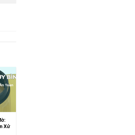
Mờ:
n Xử