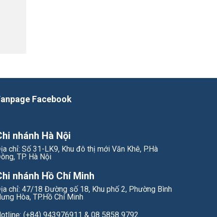
Fanpage Facebook
Chi nhánh Hà Nội
ịa chỉ: Số 31-LK9, Khu đô thị mới Văn Khê, P.Hà
ông, TP. Hà Nội
Chi nhánh Hồ Chí Minh
ịa chỉ: 47/18 Đường số 18, Khu phố 2, Phường Bình
ưng Hòa, TP.Hồ Chí Minh
otline: (+84) 943976911 & 08 5858 9792