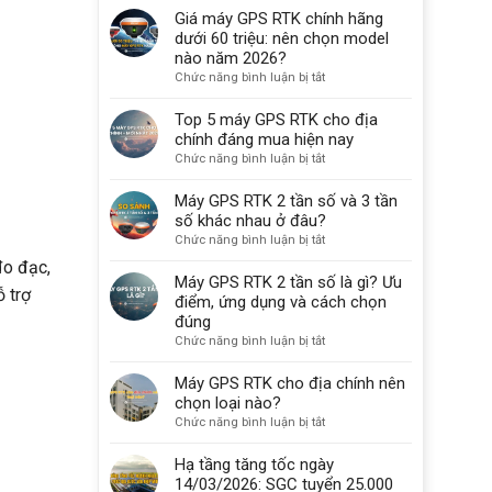
GPS
Giá máy GPS RTK chính hãng
GPS
RTK
RTK
dưới 60 triệu: nên chọn model
chính
Tại
nào năm 2026?
hãng
Hà
ở
Chức năng bình luận bị tắt
là
Nội
Giá
gì?
–
máy
Top 5 máy GPS RTK cho địa
Nhận
GPS
chính đáng mua hiện nay
Máy
RTK
ở
Chức năng bình luận bị tắt
Nhanh,
chính
Top
Giá
hãng
5
Máy GPS RTK 2 tần số và 3 tần
Từ
dưới
máy
số khác nhau ở đâu?
5.000.000đ/Tháng
60
GPS
ở
Chức năng bình luận bị tắt
triệu:
RTK
Máy
nên
o đạc,
cho
GPS
Máy GPS RTK 2 tần số là gì? Ưu
chọn
địa
ỗ trợ
RTK
điểm, ứng dụng và cách chọn
model
chính
2
đúng
nào
đáng
tần
năm
ở
Chức năng bình luận bị tắt
mua
số
2026?
Máy
hiện
và
GPS
Máy GPS RTK cho địa chính nên
nay
3
RTK
chọn loại nào?
tần
2
ở
Chức năng bình luận bị tắt
số
tần
Máy
khác
số
GPS
Hạ tầng tăng tốc ngày
nhau
là
RTK
14/03/2026: SGC tuyển 25.000
ở
gì?