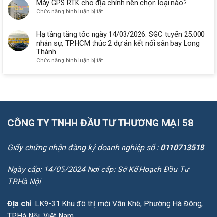
năm
GPS
và
Máy GPS RTK cho địa chính nên chọn loại nào?
hiện
2026?
RTK
3
nay
ở
Chức năng bình luận bị tắt
2
tần
Máy
tần
số
GPS
Hạ tầng tăng tốc ngày 14/03/2026: SGC tuyển 25.000
số
khác
RTK
là
nhân sự, TP.HCM thúc 2 dự án kết nối sân bay Long
nhau
cho
gì?
Thành
ở
địa
Ưu
đâu?
ở
Chức năng bình luận bị tắt
chính
điểm,
Hạ
nên
ứng
tầng
chọn
dụng
tăng
loại
và
tốc
nào?
cách
ngày
chọn
14/03/2026:
đúng
SGC
CÔNG TY TNHH ĐẦU TƯ THƯƠNG MẠI 58
tuyển
25.000
nhân
Giấy chứng nhận đăng ký doanh nghiệp số :
0110713518
sự,
TP.HCM
thúc
Ngày cấp: 14/05/2024 Nơi cấp: Sở Kế Hoạch Đầu Tư
2
TP.Hà Nội
dự
án
kết
Địa chỉ
: LK9-31 Khu đô thị mới Văn Khê, Phường Hà Đông,
nối
TP.Hà Nội, Việt Nam
sân