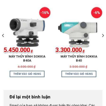
-16%
-6%
5.450.000
3.300.000
₫
₫
MÁY THỦY BÌNH SOKKIA
MÁY THỦY BÌNH SOKKIA
B40A
B40
Giá
Giá
Giá
Giá
6.500.000
3.500.000
₫
₫
gốc
hiện
gốc
hiện
là:
tại
là:
tại
THÊM VÀO GIỎ HÀNG
THÊM VÀO GIỎ HÀNG
₫.
6.500.000₫.
là:
3.500.000₫.
là:
₫.
5.450.000₫.
3.300.000₫.
Để lại một bình luận
Email của bạn sẽ không được hiển thị công khai.
Các