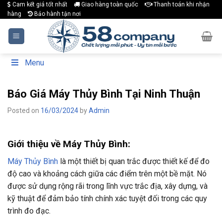
Skip
Cam kết giá tốt nhất
Giao hàng toàn quốc
Thanh toán khi nhận
hàng
Bảo hành tận nơi
to
content
Menu
Báo Giá Máy Thủy Bình Tại Ninh Thuận
Posted on
16/03/2024
by
Admin
Giới thiệu về Máy Thủy Bình:
Máy Thủy Bình
là một thiết bị quan trắc được thiết kế để đo
độ cao và khoảng cách giữa các điểm trên một bề mặt. Nó
được sử dụng rộng rãi trong lĩnh vực trắc địa, xây dựng, và
kỹ thuật để đảm bảo tính chính xác tuyệt đối trong các quy
trình đo đạc.