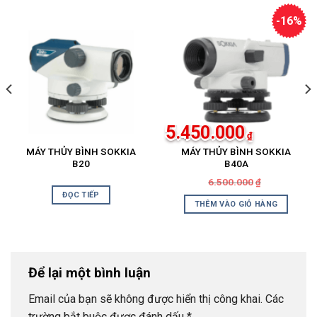
-16%
5.450.000
₫
MÁY THỦY BÌNH SOKKIA
MÁY THỦY BÌNH SOKKIA
B20
B40A
Giá
Giá
6.500.000
₫
gốc
hiện
ĐỌC TIẾP
là:
tại
THÊM VÀO GIỎ HÀNG
₫.
6.500.000₫.
là:
₫.
5.450.000₫.
Để lại một bình luận
Email của bạn sẽ không được hiển thị công khai.
Các
trường bắt buộc được đánh dấu
*