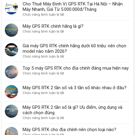
Cho Thuê Máy Định Vị GPS RTK Tại Hà Nội – Nhận
Máy Nhanh, Giá Từ 5.000.000đ/Tháng
ở
Chức năng bình luận bị tắt
Cho
Thuê
Máy GPS RTK chính hãng là gì?
Máy
ở
Chức năng bình luận bị tắt
Định
Máy
Vị
GPS
Giá máy GPS RTK chính hãng dưới 60 triệu: nên chọn
GPS
RTK
RTK
model nào năm 2026?
chính
Tại
ở
Chức năng bình luận bị tắt
hãng
Hà
Giá
là
Nội
máy
gì?
Top 5 máy GPS RTK cho địa chính đáng mua hiện nay
–
GPS
ở
Chức năng bình luận bị tắt
Nhận
RTK
Top
Máy
chính
5
Nhanh,
Máy GPS RTK 2 tần số và 3 tần số khác nhau ở đâu?
hãng
máy
Giá
dưới
ở
Chức năng bình luận bị tắt
GPS
Từ
60
Máy
RTK
5.000.000đ/Tháng
triệu:
GPS
cho
Máy GPS RTK 2 tần số là gì? Ưu điểm, ứng dụng và
nên
RTK
địa
cách chọn đúng
chọn
2
chính
model
ở
Chức năng bình luận bị tắt
tần
đáng
nào
Máy
số
mua
năm
GPS
và
Máy GPS RTK cho địa chính nên chọn loại nào?
hiện
2026?
RTK
3
nay
ở
Chức năng bình luận bị tắt