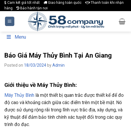
Skip
Cam kết giá tốt nhất
Giao hàng toàn quốc
Thanh toán khi nhận
hàng
Bảo hành tận nơi
to
content
Menu
Báo Giá Máy Thủy Bình Tại An Giang
Posted on
18/03/2024
by
Admin
Giới thiệu về Máy Thủy Bình:
Máy Thủy Bình
là một thiết bị quan trắc được thiết kế để đo
độ cao và khoảng cách giữa các điểm trên một bề mặt. Nó
được sử dụng rộng rãi trong lĩnh vực trắc địa, xây dựng, và
kỹ thuật để đảm bảo tính chính xác tuyệt đối trong các quy
trình đo đạc.