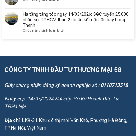
2
tần
Máy
tần
số
GPS
Hạ tầng tăng tốc ngày 14/03/2026: SGC tuyển 25.000
số
khác
RTK
là
nhân sự, TP.HCM thúc 2 dự án kết nối sân bay Long
nhau
cho
gì?
Thành
ở
địa
Ưu
đâu?
ở
Chức năng bình luận bị tắt
chính
điểm,
Hạ
nên
ứng
tầng
chọn
dụng
tăng
loại
và
tốc
nào?
cách
ngày
chọn
14/03/2026:
đúng
SGC
CÔNG TY TNHH ĐẦU TƯ THƯƠNG MẠI 58
tuyển
25.000
nhân
Giấy chứng nhận đăng ký doanh nghiệp số :
0110713518
sự,
TP.HCM
thúc
Ngày cấp: 14/05/2024 Nơi cấp: Sở Kế Hoạch Đầu Tư
2
TP.Hà Nội
dự
án
kết
Địa chỉ
: LK9-31 Khu đô thị mới Văn Khê, Phường Hà Đông,
nối
TP.Hà Nội, Việt Nam
sân
bay