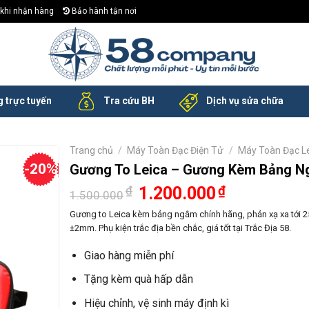
khi nhận hàng
Bảo hành tận nơi
 trực tuyến
Tra cứu BH
Dịch vụ sửa chữa
Trang chủ
/
Máy Toàn Đạc Điện Tử
/
Máy Toàn Đạc L
-20%
Gương To Leica – Gương Kèm Bảng 
Giá
Giá
₫
1.200.000
₫
1.500.000
gốc
hiện
là:
tại
Gương to Leica kèm bảng ngắm chính hãng, phản xạ xa tới 2
1.500.000₫.
là:
±2mm. Phụ kiện trắc địa bền chắc, giá tốt tại Trắc Địa 58.
1.200.000₫.
Giao hàng miễn phí
Tặng kèm quà hấp dẫn
Hiệu chỉnh, vệ sinh máy định kì