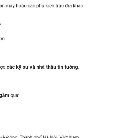
n máy hoặc các phụ kiện trắc địa khác.
?
đời
.
ược
các kỹ sư và nhà thầu tin tưởng
.
ngắm
qua:
 Hà Đông, Thành phố Hà Nội, Việt Nam