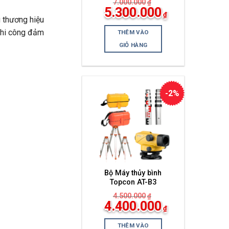
7.000.000
₫
Giá
5.300.000
₫
gốc
 thương hiệu
Giá
là:
hiện
7.000.000₫.
 thi công đảm
THÊM VÀO
tại
là:
GIỎ HÀNG
5.300.000₫.
-2%
Bộ Máy thủy bình
Topcon AT-B3
4.500.000
₫
Giá
4.400.000
₫
gốc
Giá
là:
hiện
4.500.000₫.
THÊM VÀO