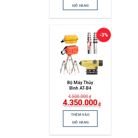
tại
là:
GIỎ HÀNG
4.400.000₫.
-3%
Bộ Máy Thủy
Bình AT-B4
4.500.000
₫
Giá
4.350.000
₫
gốc
Giá
là:
hiện
4.500.000₫.
THÊM VÀO
tại
là:
GIỎ HÀNG
4.350.000₫.