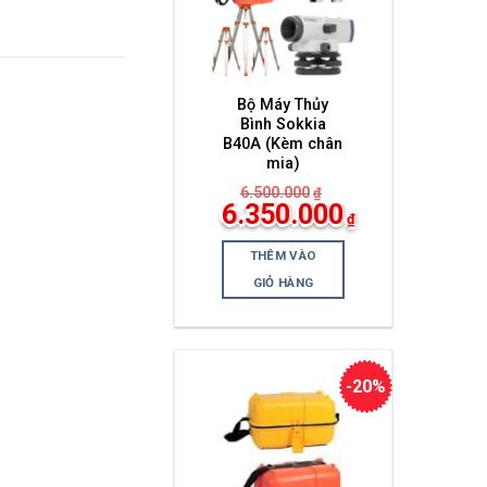
Bộ Máy Thủy
Bình Sokkia
B40A (Kèm chân
mia)
6.500.000
₫
Giá
6.350.000
₫
gốc
Giá
là:
hiện
6.500.000₫.
THÊM VÀO
tại
là:
GIỎ HÀNG
6.350.000₫.
-20%