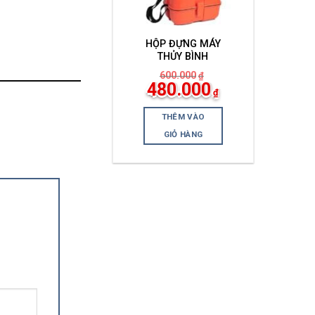
HỘP ĐỰNG MÁY
THỦY BÌNH
600.000
₫
Giá
Giá
480.000
₫
gốc
hiện
là:
tại
600.000₫.
là:
THÊM VÀO
480.000₫.
GIỎ HÀNG