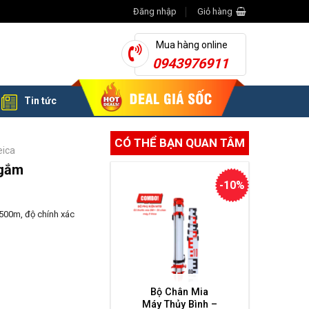
Đăng nhập
Giỏ hàng
Mua hàng online
0943976911
Tin tức
CÓ THỂ BẠN QUAN TÂM
eica
Ngắm
-10%
500m, độ chính xác
Bộ Chân Mia
Máy Thủy Bình –