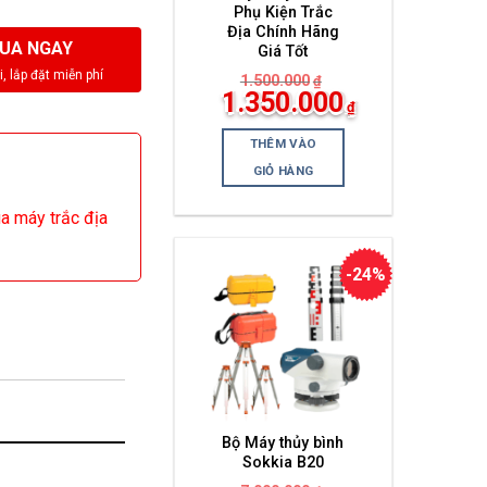
Phụ Kiện Trắc
Địa Chính Hãng
UA NGAY
Giá Tốt
1.500.000
₫
Giá
1.350.000
₫
gốc
Giá
là:
hiện
1.500.000₫.
THÊM VÀO
tại
là:
GIỎ HÀNG
1.350.000₫.
ua máy trắc địa
-24%
Bộ Máy thủy bình
Sokkia B20