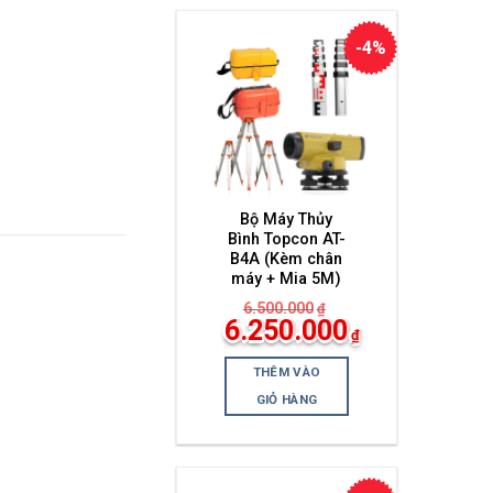
-4%
Bộ Máy Thủy
Bình Topcon AT-
B4A (Kèm chân
máy + Mia 5M)
6.500.000
₫
Giá
6.250.000
₫
gốc
Giá
là:
hiện
6.500.000₫.
THÊM VÀO
tại
là:
GIỎ HÀNG
6.250.000₫.