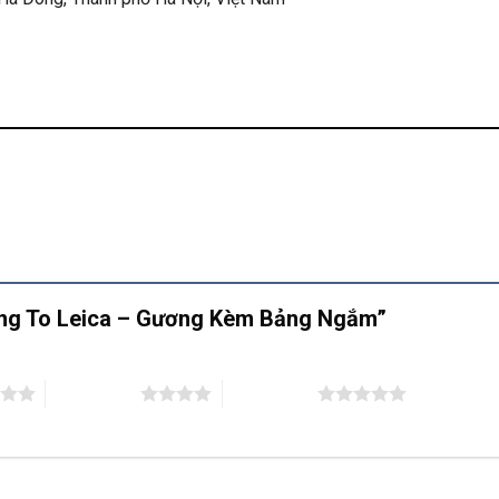
ương To Leica – Gương Kèm Bảng Ngắm”
4 trên 5 sao
5 trên 5 sao