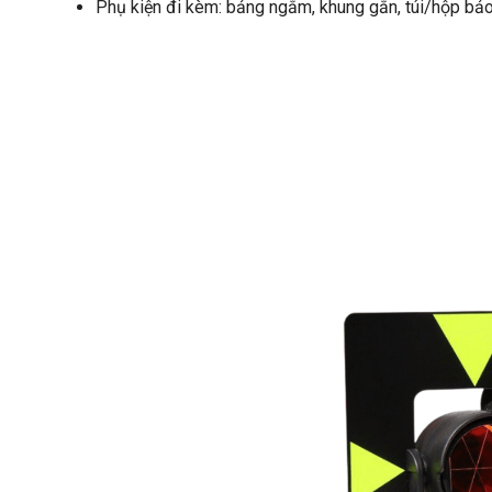
Phụ kiện đi kèm: bảng ngắm, khung gắn, túi/hộp bả