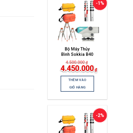
-1%
Bộ Máy Thủy
Bình Sokkia B40
4.500.000
₫
Giá
4.450.000
₫
gốc
Giá
là:
hiện
4.500.000₫.
THÊM VÀO
tại
là:
GIỎ HÀNG
4.450.000₫.
-2%