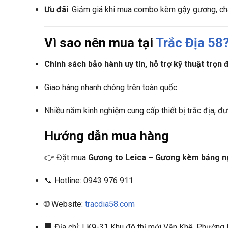
Ưu đãi
: Giảm giá khi mua combo kèm gậy gương, châ
Vì sao nên mua tại
Trắc Địa 58
Chính sách bảo hành uy tín, hỗ trợ kỹ thuật trọn 
Giao hàng nhanh chóng trên toàn quốc.
Nhiều năm kinh nghiệm cung cấp thiết bị trắc địa, đ
Hướng dẫn mua hàng
👉 Đặt mua
Gương to Leica – Gương kèm bảng 
📞 Hotline: 0943 976 911
🌐 Website:
tracdia58.com
🏢 Địa chỉ: LK9-31 Khu đô thị mới Văn Khê, Phường