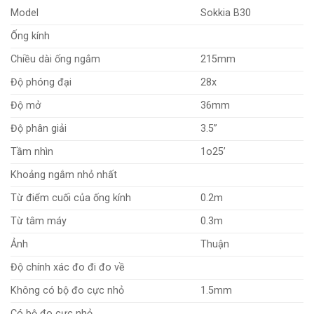
Model
Sokkia B30
Ống kính
Chiều dài ống ngắm
215mm
Độ phóng đại
28x
Độ mở
36mm
Độ phân giải
3.5”
Tầm nhìn
1o25’
Khoảng ngắm nhỏ nhất
Từ điểm cuối của ống kính
0.2m
Từ tâm máy
0.3m
Ảnh
Thuận
Độ chính xác đo đi đo về
Không có bộ đo cực nhỏ
1.5mm
Có bộ đo cực nhỏ