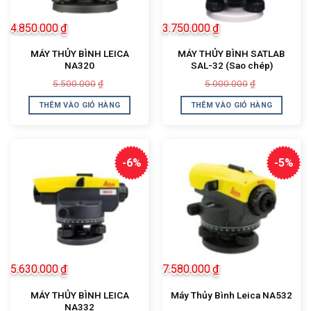
4.850.000
₫
3.750.000
₫
MÁY THỦY BÌNH LEICA
MÁY THỦY BÌNH SATLAB
NA320
SAL-32 (Sao chép)
Giá
Giá
Giá
Giá
5.500.000
5.000.000
₫
₫
gốc
hiện
gốc
hiện
là:
tại
là:
tại
THÊM VÀO GIỎ HÀNG
THÊM VÀO GIỎ HÀNG
5.500.000₫.
là:
5.000.000₫.
là:
4.850.000₫.
3.750.000₫.
-6%
-5%
5.630.000
₫
7.580.000
₫
MÁY THỦY BÌNH LEICA
Máy Thủy Bình Leica NA532
NA332