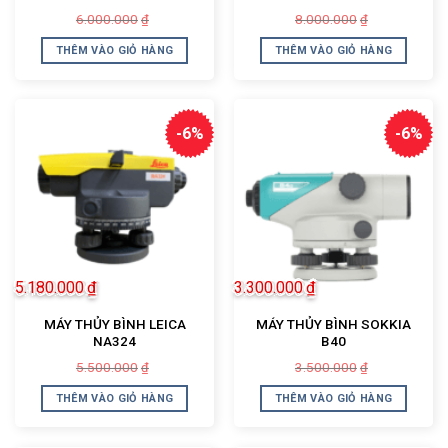
Giá
Giá
Giá
Giá
6.000.000
8.000.000
₫
₫
gốc
hiện
gốc
hiện
là:
tại
là:
tại
THÊM VÀO GIỎ HÀNG
THÊM VÀO GIỎ HÀNG
6.000.000₫.
là:
8.000.000₫.
là:
5.630.000₫.
7.580.000₫.
-6%
-6%
5.180.000
₫
3.300.000
₫
MÁY THỦY BÌNH LEICA
MÁY THỦY BÌNH SOKKIA
NA324
B40
Giá
Giá
Giá
Giá
5.500.000
3.500.000
₫
₫
gốc
hiện
gốc
hiện
là:
tại
là:
tại
THÊM VÀO GIỎ HÀNG
THÊM VÀO GIỎ HÀNG
5.500.000₫.
là:
3.500.000₫.
là:
5.180.000₫.
3.300.000₫.