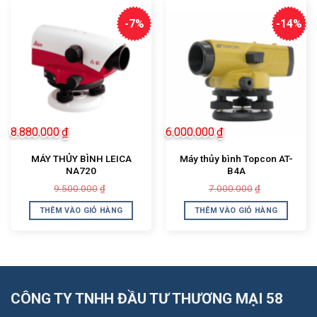
-7%
-14%
8.880.000
₫
6.000.000
₫
MÁY THỦY BÌNH LEICA
Máy thủy bình Topcon AT-
NA720
B4A
Giá
Giá
Giá
Giá
9.500.000
7.000.000
₫
₫
gốc
hiện
gốc
hiện
là:
tại
là:
tại
THÊM VÀO GIỎ HÀNG
THÊM VÀO GIỎ HÀNG
9.500.000₫.
là:
7.000.000₫.
là:
8.880.000₫.
6.000.000₫.
CÔNG TY TNHH ĐẦU TƯ THƯƠNG MẠI 58