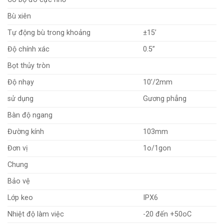
Bù xiên
Tự động bù trong khoảng
±15’
Độ chính xác
0.5”
Bọt thủy tròn
Độ nhạy
10’/2mm
sử dụng
Gương phẳng
Bàn độ ngang
Đường kính
103mm
Đơn vị
1o/1gon
Chung
Bảo vệ
Lớp keo
IPX6
Nhiệt độ làm việc
-20 đến +50oC