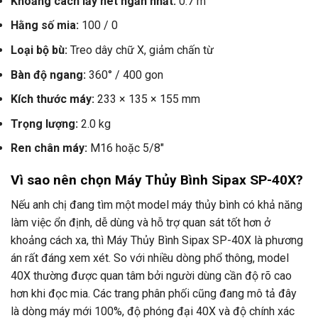
Khoảng cách lấy nét ngắn nhất:
0.7 m
Hằng số mia:
100 / 0
Loại bộ bù:
Treo dây chữ X, giảm chấn từ
Bàn độ ngang:
360° / 400 gon
Kích thước máy:
233 × 135 × 155 mm
Trọng lượng:
2.0 kg
Ren chân máy:
M16 hoặc 5/8″
Vì sao nên chọn Máy Thủy Bình Sipax SP-40X?
Nếu anh chị đang tìm một model máy thủy bình có khả năng
làm việc ổn định, dễ dùng và hỗ trợ quan sát tốt hơn ở
khoảng cách xa, thì Máy Thủy Bình Sipax SP-40X là phương
án rất đáng xem xét. So với nhiều dòng phổ thông, model
40X thường được quan tâm bởi người dùng cần độ rõ cao
hơn khi đọc mia. Các trang phân phối cũng đang mô tả đây
là dòng máy mới 100%, độ phóng đại 40X và độ chính xác