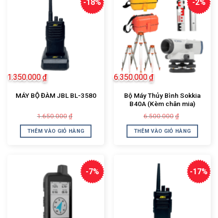
-18%
-2%
1.350.000
₫
6.350.000
₫
Bộ Máy Thủy Bình Sokkia
MÁY BỘ ĐÀM JBL BL-3580
B40A (Kèm chân mia)
Giá
Giá
Giá
Giá
1.650.000
6.500.000
₫
₫
gốc
hiện
gốc
hiện
là:
tại
là:
tại
THÊM VÀO GIỎ HÀNG
THÊM VÀO GIỎ HÀNG
1.650.000₫.
là:
6.500.000₫.
là:
1.350.000₫.
6.350.000₫.
-7%
-17%