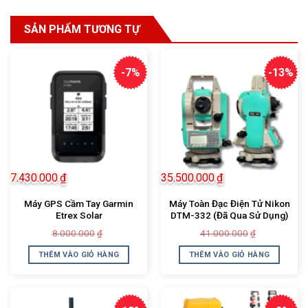
SẢN PHẨM TƯƠNG TỰ
-7%
-13%
7.430.000
₫
35.500.000
₫
Máy GPS Cầm Tay Garmin
Máy Toàn Đạc Điện Tử Nikon
Etrex Solar
DTM-332 (Đã Qua Sử Dụng)
Giá
Giá
Giá
Giá
8.000.000
41.000.000
₫
₫
gốc
hiện
gốc
hiện
là:
tại
là:
tại
THÊM VÀO GIỎ HÀNG
THÊM VÀO GIỎ HÀNG
8.000.000₫.
là:
41.000.000
là:
7.430.000₫.
35.500.000