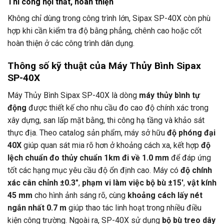
Thi công nội thất, hoàn thiện
Không chỉ dùng trong công trình lớn, Sipax SP-40X còn phù
hợp khi cần kiểm tra độ bằng phẳng, chênh cao hoặc cốt
hoàn thiện ở các công trình dân dụng.
Thông số kỹ thuật của Máy Thủy Bình Sipax
SP-40X
Máy Thủy Bình Sipax SP-40X là dòng
máy thủy bình tự
động
được thiết kế cho nhu cầu đo cao độ chính xác trong
xây dựng, san lấp mặt bằng, thi công hạ tầng và khảo sát
thực địa. Theo catalog sản phẩm, máy sở hữu
độ phóng đại
40X
giúp quan sát mia rõ hơn ở khoảng cách xa, kết hợp
độ
lệch chuẩn đo thủy chuẩn 1km đi về 1.0 mm
để đáp ứng
tốt các hạng mục yêu cầu độ ổn định cao. Máy có
độ chính
xác cân chỉnh ±0.3″
,
phạm vi làm việc bộ bù ±15′
,
vật kính
45 mm
cho hình ảnh sáng rõ, cùng
khoảng cách lấy nét
ngắn nhất 0.7 m
giúp thao tác linh hoạt trong nhiều điều
kiện công trường. Ngoài ra, SP-40X sử dụng
bộ bù treo dây