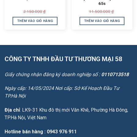
65s
Giá
Giá
Giá
Giá
2.150.000
11.500.000
₫
₫
gốc
hiện
gốc
hiện
là:
tại
là:
tại
THÊM VÀO GIỎ HÀNG
THÊM VÀO GIỎ HÀNG
2.150.000₫.
là:
11.500.000
là:
1.950.000₫.
10.650.000
CÔNG TY TNHH ĐẦU TƯ THƯƠNG MẠI 58
Giấy chứng nhận đăng ký doanh nghiệp số :
0110713518
Ngày cấp: 14/05/2024 Nơi cấp: Sở Kế Hoạch Đầu Tư
TP.Hà Nội
Địa chỉ
: LK9-31 Khu đô thị mới Văn Khê, Phường Hà Đông,
TP.Hà Nội, Việt Nam
Hotline bán hàng
: 0943 976 911