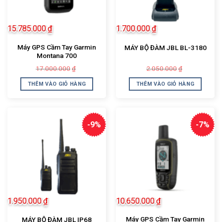
15.785.000
₫
1.700.000
₫
Máy GPS Cầm Tay Garmin
MÁY BỘ ĐÀM JBL BL-3180
Montana 700
Giá
Giá
Giá
Giá
17.000.000
2.050.000
₫
₫
gốc
hiện
gốc
hiện
là:
tại
là:
tại
THÊM VÀO GIỎ HÀNG
THÊM VÀO GIỎ HÀNG
17.000.000₫.
là:
2.050.000₫.
là:
15.785.000₫.
1.700.000₫.
-9%
-7%
1.950.000
₫
10.650.000
₫
Máy GPS Cầm Tay Garmin
MÁY BỘ ĐÀM JBL IP68