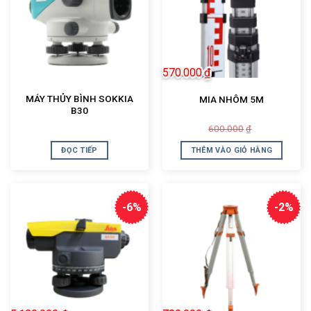
570.000
₫
MÁY THỦY BÌNH SOKKIA
MIA NHÔM 5M
B30
Giá
Giá
600.000
₫
gốc
hiện
là:
tại
ĐỌC TIẾP
THÊM VÀO GIỎ HÀNG
600.000₫.
là:
570.000₫.
-6%
-2%