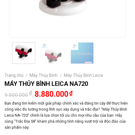
Trang chủ
/
Máy Thủy Bình
/
Máy Thủy Bình Leica
MÁY THỦY BÌNH LEICA NA720
Giá
Giá
₫
8.880.000
₫
9.500.000
gốc
hiện
là:
tại
Bạn đang tìm kiếm một giải pháp chính xác và đáng tin cậy để thực hiện
9.500.000₫.
là:
công việc đo lường trong lĩnh vực xây dựng và trắc địa? “Máy Thủy Bình
8.880.000₫.
Leica NA-720” chính là lựa chọn tối ưu cho mọi nhu cầu của bạn. Hãy
cùng “Trắc Địa 58” khám phá những tính năng vượt trội và độc đáo của
sản phẩm này.