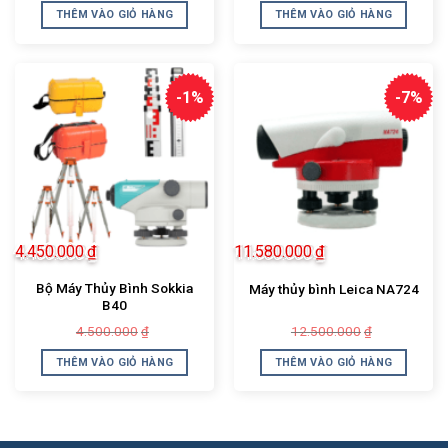
là:
tại
là:
tại
THÊM VÀO GIỎ HÀNG
THÊM VÀO GIỎ HÀNG
600.000₫.
là:
3.500.000₫.
là:
480.000₫.
3.300.000₫.
-1%
-7%
4.450.000
₫
11.580.000
₫
Bộ Máy Thủy Bình Sokkia
Máy thủy bình Leica NA724
B40
Giá
Giá
Giá
Giá
4.500.000
12.500.000
₫
₫
gốc
hiện
gốc
hiện
là:
tại
là:
tại
THÊM VÀO GIỎ HÀNG
THÊM VÀO GIỎ HÀNG
4.500.000₫.
là:
12.500.000
là:
4.450.000₫.
11.580.000