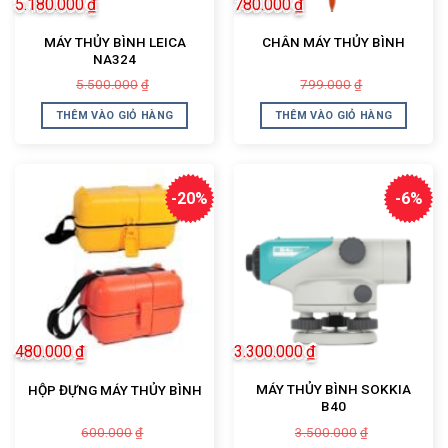
5.180.000
₫
780.000
₫
MÁY THỦY BÌNH LEICA
CHÂN MÁY THỦY BÌNH
NA324
Giá
Giá
Giá
Giá
5.500.000
799.000
₫
₫
gốc
hiện
gốc
hiện
là:
tại
là:
tại
THÊM VÀO GIỎ HÀNG
THÊM VÀO GIỎ HÀNG
5.500.000₫.
là:
799.000₫.
là:
5.180.000₫.
780.000₫.
-20%
-6%
480.000
₫
3.300.000
₫
MÁY THỦY BÌNH SOKKIA
HỘP ĐỰNG MÁY THỦY BÌNH
B40
Giá
Giá
Giá
Giá
600.000
3.500.000
₫
₫
gốc
hiện
gốc
hiện