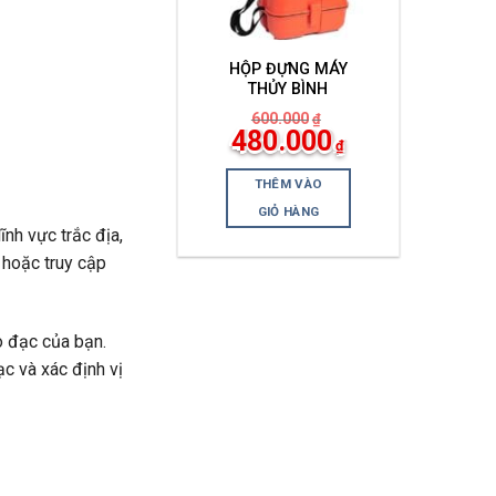
HỘP ĐỰNG MÁY
THỦY BÌNH
600.000
₫
Giá
Giá
480.000
₫
gốc
hiện
là:
tại
600.000₫.
là:
THÊM VÀO
480.000₫.
GIỎ HÀNG
ĩnh vực trắc địa,
 hoặc truy cập
o đạc của bạn.
c và xác định vị