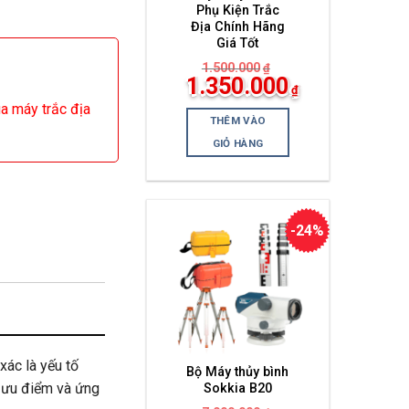
Phụ Kiện Trắc
Địa Chính Hãng
Giá Tốt
1.500.000
₫
Giá
1.350.000
₫
gốc
Giá
là:
ua máy trắc địa
hiện
1.500.000₫.
THÊM VÀO
tại
là:
GIỎ HÀNG
1.350.000₫.
-24%
xác là yếu tố
Bộ Máy thủy bình
u ưu điểm và ứng
Sokkia B20