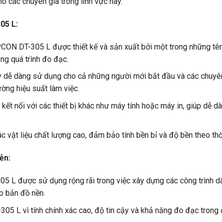
o các chuyên gia trong lĩnh vực này.
05 L:
ON DT-305 L được thiết kế và sản xuất bởi một trong những tên t
ng quá trình đo đạc.
này dễ dàng sử dụng cho cả những người mới bắt đầu và các chuyên
ường hiệu suất làm việc.
 nối với các thiết bị khác như máy tính hoặc máy in, giúp dễ dà
vật liệu chất lượng cao, đảm bảo tính bền bỉ và độ bền theo thời
ễn:
 L được sử dụng rộng rãi trong việc xây dựng các công trình d
ập bản đồ nền.
5 L vì tính chính xác cao, độ tin cậy và khả năng đo đạc trong 