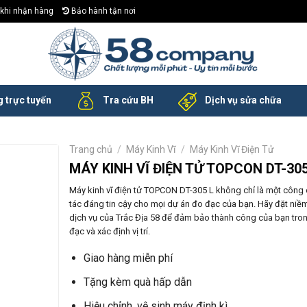
khi nhận hàng
Bảo hành tận nơi
 trực tuyến
Tra cứu BH
Dịch vụ sửa chữa
Trang chủ
/
Máy Kinh Vĩ
/
Máy Kinh Vĩ Điện Tử
MÁY KINH VĨ ĐIỆN TỬ TOPCON DT-305
Máy kinh vĩ điện tử TOPCON DT-305 L không chỉ là một công 
tác đáng tin cậy cho mọi dự án đo đạc của bạn. Hãy đặt niề
dịch vụ của Trắc Địa 58 để đảm bảo thành công của bạn tro
đạc và xác định vị trí.
Giao hàng miễn phí
Tặng kèm quà hấp dẫn
Hiệu chỉnh, vệ sinh máy định kì