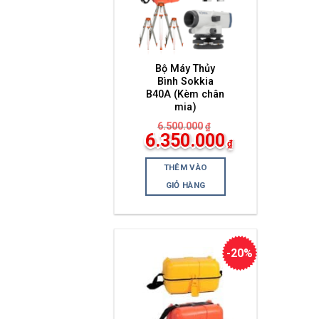
Bộ Máy Thủy
Bình Sokkia
B40A (Kèm chân
mia)
6.500.000
₫
Giá
6.350.000
₫
gốc
Giá
là:
hiện
6.500.000₫.
THÊM VÀO
tại
là:
GIỎ HÀNG
6.350.000₫.
-20%