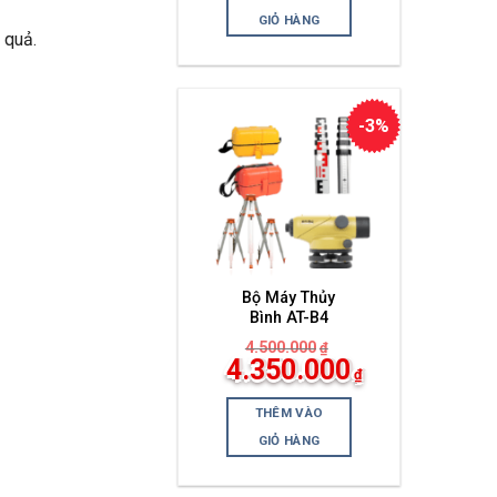
tại
là:
GIỎ HÀNG
4.400.000₫.
 quả.
-3%
Bộ Máy Thủy
Bình AT-B4
4.500.000
₫
Giá
4.350.000
₫
gốc
Giá
là:
hiện
4.500.000₫.
THÊM VÀO
tại
là:
GIỎ HÀNG
4.350.000₫.