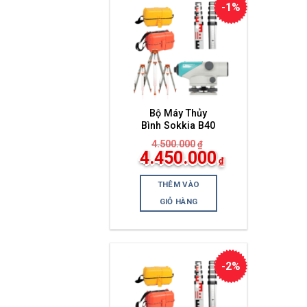
-1%
Bộ Máy Thủy
Bình Sokkia B40
4.500.000
₫
Giá
4.450.000
₫
gốc
Giá
là:
hiện
4.500.000₫.
THÊM VÀO
tại
là:
GIỎ HÀNG
4.450.000₫.
-2%