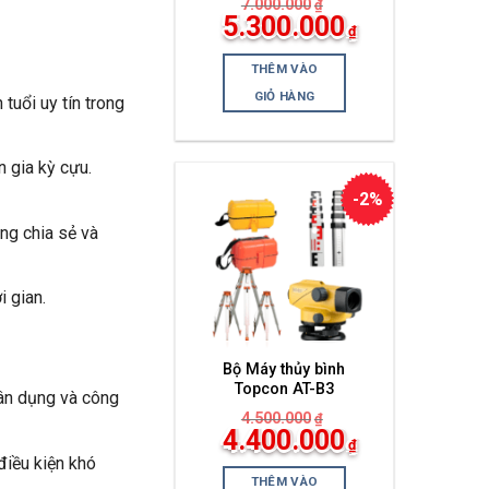
7.000.000
₫
Giá
5.300.000
₫
gốc
Giá
là:
hiện
7.000.000₫.
THÊM VÀO
tại
là:
GIỎ HÀNG
uổi uy tín trong
5.300.000₫.
 gia kỳ cựu.
-2%
ng chia sẻ và
 gian.
Bộ Máy thủy bình
Topcon AT-B3
ân dụng và công
4.500.000
₫
Giá
4.400.000
₫
gốc
Giá
điều kiện khó
là:
hiện
4.500.000₫.
THÊM VÀO