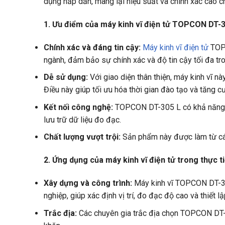
dụng hấp dẫn, mang lại hiệu suất và chính xác cao ch
1. Ưu điểm của máy kinh vĩ điện tử TOPCON DT-3
Chính xác và đáng tin cậy:
Máy kinh vĩ điện tử
TOPC
ngành, đảm bảo sự chính xác và độ tin cậy tối đa tro
Dễ sử dụng:
Với giao diện thân thiện, máy kinh vĩ 
Điều này giúp tối ưu hóa thời gian đào tạo và tăng c
Kết nối công nghệ:
TOPCON DT-305 L có khả năng kết
lưu trữ dữ liệu đo đạc.
Chất lượng vượt trội:
Sản phẩm này được làm từ các 
2. Ứng dụng của máy kinh vĩ điện tử trong thực ti
Xây dựng và công trình:
Máy kinh vĩ TOPCON DT-305
nghiệp, giúp xác định vị trí, đo đạc độ cao và thiết l
Trắc địa:
Các chuyên gia trắc địa chọn TOPCON DT-30