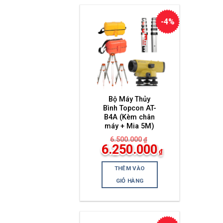
-4%
Bộ Máy Thủy
Bình Topcon AT-
B4A (Kèm chân
máy + Mia 5M)
6.500.000
₫
Giá
6.250.000
₫
gốc
Giá
là:
hiện
6.500.000₫.
THÊM VÀO
tại
là:
GIỎ HÀNG
6.250.000₫.