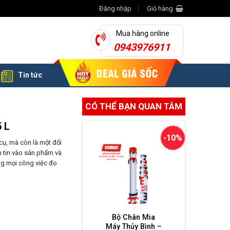
Đăng nhập
Giỏ hàng
Mua hàng online
0943976911
Tin tức
CÓ THỂ BẠN QUAN TÂM
 L
-10%
cụ, mà còn là một đối
m tin vào sản phẩm và
ng mọi công việc đo
Bộ Chân Mia
Máy Thủy Bình –