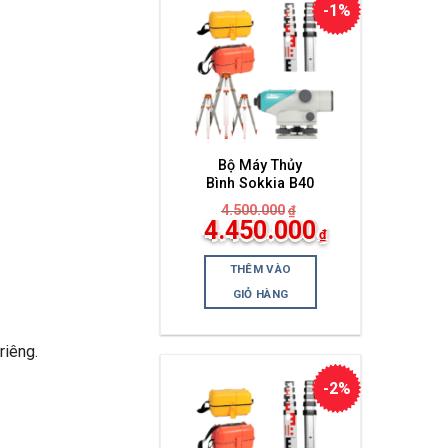
-1%
Bộ Máy Thủy
Bình Sokkia B40
4.500.000
₫
Giá
4.450.000
₫
gốc
Giá
là:
hiện
4.500.000₫.
THÊM VÀO
tại
là:
GIỎ HÀNG
4.450.000₫.
riêng.
-2%