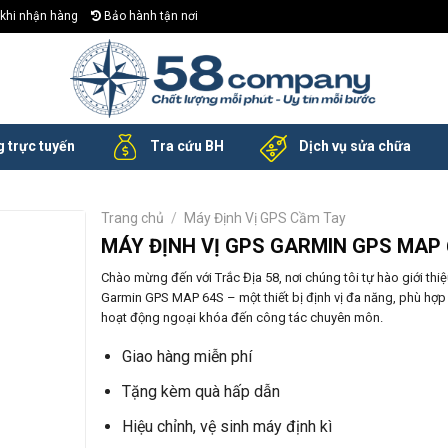
khi nhận hàng
Bảo hành tận nơi
 trực tuyến
Tra cứu BH
Dịch vụ sửa chữa
Trang chủ
/
Máy Định Vị GPS Cầm Tay
MÁY ĐỊNH VỊ GPS GARMIN GPS MAP 
Chào mừng đến với Trắc Địa 58, nơi chúng tôi tự hào giới thi
Garmin GPS MAP 64S – một thiết bị định vị đa năng, phù hợp 
hoạt động ngoại khóa đến công tác chuyên môn.
Giao hàng miễn phí
Tặng kèm quà hấp dẫn
Hiệu chỉnh, vệ sinh máy định kì