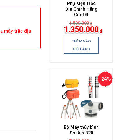
Phụ Kiện Trắc
Địa Chính Hãng
Giá Tốt
1.500.000
₫
Giá
1.350.000
ua máy trắc địa
₫
gốc
Giá
là:
hiện
1.500.000₫.
THÊM VÀO
tại
là:
GIỎ HÀNG
1.350.000₫.
-24%
Bộ Máy thủy bình
Sokkia B20