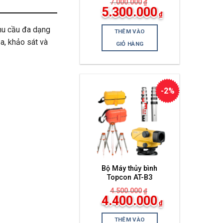
7.000.000
₫
Giá
5.300.000
₫
gốc
Giá
là:
hiện
hu cầu đa dạng
7.000.000₫.
THÊM VÀO
tại
a, khảo sát và
là:
GIỎ HÀNG
5.300.000₫.
-2%
Bộ Máy thủy bình
Topcon AT-B3
4.500.000
₫
Giá
4.400.000
₫
gốc
Giá
là:
hiện
4.500.000₫.
THÊM VÀO