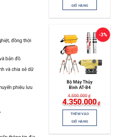
tại
là:
GIỎ HÀNG
4.400.000₫.
-3%
hiệt, đồng thời
và bản đồ.
nh và chia sẻ dữ
Bộ Máy Thủy
huyến phiêu lưu
Bình AT-B4
4.500.000
₫
Giá
4.350.000
₫
gốc
Giá
.
là:
hiện
4.500.000₫.
THÊM VÀO
tại
là:
GIỎ HÀNG
4.350.000₫.