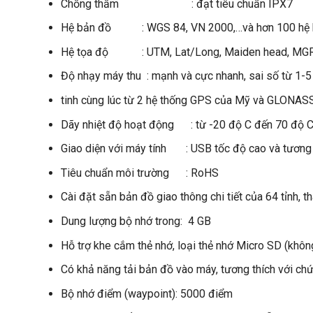
Chống thấm : đạt tiêu chuẩn IPX7
Hệ bản đồ : WGS 84, VN 2000,…và hơn 100 hệ bản
Hệ tọa độ : UTM, Lat/Long, Maiden head, MG
Độ nhạy máy thu : mạnh và cực nhanh, sai số từ 1-5
tinh cùng lúc từ 2 hệ thống GPS của Mỹ và GLONAS
Dãy nhiệt độ hoạt động : từ -20 độ C đến 70 độ 
Giao diện với máy tính : USB tốc độ cao và tương
Tiêu chuẩn môi trường : RoHS
Cài đặt sẵn bản đồ giao thông chi tiết của 64 tỉnh, t
Dung lượng bộ nhớ trong: 4 GB
Hỗ trợ khe cắm thẻ nhớ, loại thẻ nhớ Micro SD (khô
Có khả năng tải bản đồ vào máy, tương thích với 
Bộ nhớ điểm (waypoint): 5000 điểm