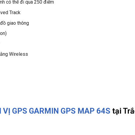
rình có thể đi qua 250 điểm
aved Track
 đồ giao thông
on)
y
bằng Wireless
 VỊ GPS GARMIN GPS MAP 64S
tại
Trắ