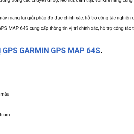
ng trong các chuyến đi bộ, leo núi, cắm trại, với khả năng cung 
máy mang lại giải pháp đo đạc chính xác, hỗ trợ công tác nghiên c
PS MAP 64S cung cấp thông tin vị trí chính xác, hỗ trợ công tác 
Ị GPS GARMIN GPS MAP 64S
.
 màu
thium