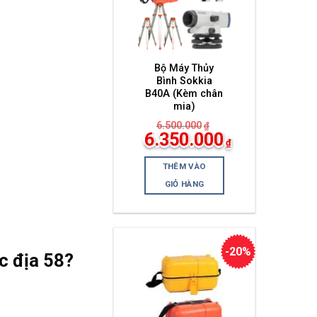
Bộ Máy Thủy
Bình Sokkia
B40A (Kèm chân
mia)
6.500.000
₫
Giá
6.350.000
₫
gốc
Giá
là:
hiện
6.500.000₫.
THÊM VÀO
tại
là:
GIỎ HÀNG
6.350.000₫.
-20%
c địa 58
?