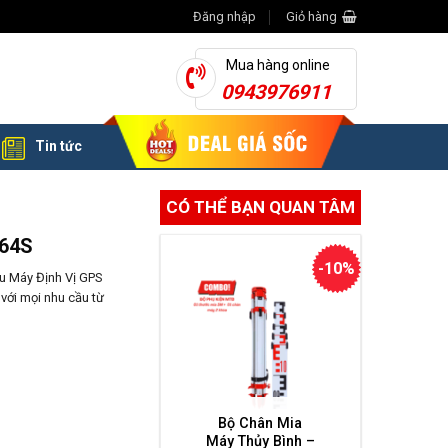
Đăng nhập
Giỏ hàng
Mua hàng online
0943976911
Tin tức
CÓ THỂ BẠN QUAN TÂM
64S
-10%
ệu Máy Định Vị GPS
với mọi nhu cầu từ
Bộ Chân Mia
Máy Thủy Bình –