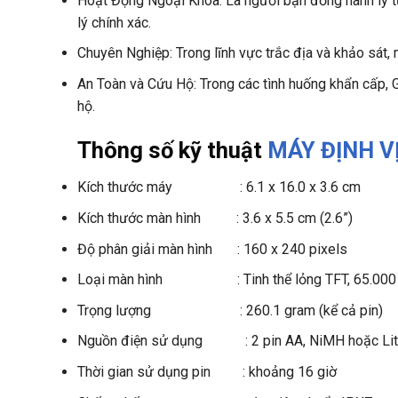
Hoạt Động Ngoại Khóa: Là người bạn đồng hành lý tưở
lý chính xác.
Chuyên Nghiệp: Trong lĩnh vực trắc địa và khảo sát, 
An Toàn và Cứu Hộ: Trong các tình huống khẩn cấp, G
hộ.
Thông số kỹ thuật
MÁY ĐỊNH V
Kích thước máy : 6.1 x 16.0 x 3.6 cm
Kích thước màn hình : 3.6 x 5.5 cm (2.6”)
Độ phân giải màn hình : 160 x 240 pixels
Loại màn hình : Tinh thể lỏng TFT, 65.000
Trọng lượng : 260.1 gram (kể cả pin)
Nguồn điện sử dụng : 2 pin AA, NiMH hoặc Li
Thời gian sử dụng pin : khoảng 16 giờ