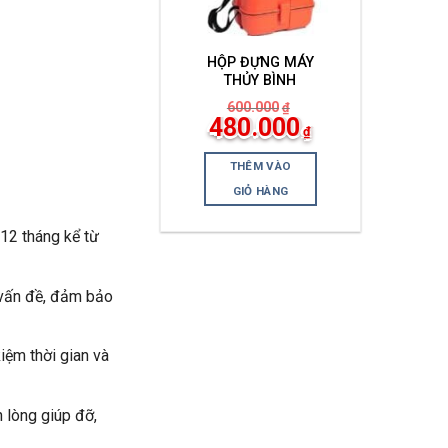
HỘP ĐỰNG MÁY
THỦY BÌNH
600.000
₫
Giá
Giá
480.000
₫
gốc
hiện
là:
tại
600.000₫.
là:
THÊM VÀO
480.000₫.
GIỎ HÀNG
2 tháng kể từ
 vấn đề, đảm bảo
iệm thời gian và
 lòng giúp đỡ,