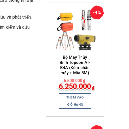
cấp thông tin địa
-4%
ứu và phát triển.
tìm kiếm và cứu
Bộ Máy Thủy
Bình Topcon AT-
B4A (Kèm chân
máy + Mia 5M)
6.500.000
₫
Giá
6.250.000
₫
gốc
Giá
là:
hiện
6.500.000₫.
THÊM VÀO
tại
là:
GIỎ HÀNG
6.250.000₫.