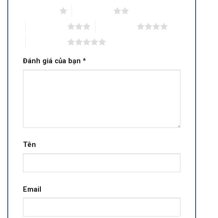
1 trên 5 sao
2 trên 5 sao
3 trên 5 sao
4 trên 5 sao
5 trên 5 sao
Đánh giá của bạn
*
Tên
Email