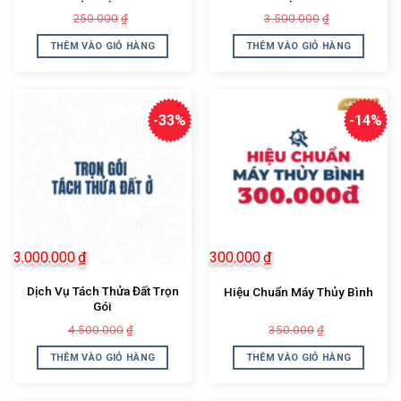
Giá
Giá
Giá
Giá
250.000
3.500.000
₫
₫
gốc
hiện
gốc
hiện
là:
tại
là:
tại
THÊM VÀO GIỎ HÀNG
THÊM VÀO GIỎ HÀNG
250.000₫.
là:
3.500.000₫.
là:
199.000₫.
2.000.000₫.
-33%
-14%
3.000.000
₫
300.000
₫
Dịch Vụ Tách Thửa Đất Trọn
Hiệu Chuẩn Máy Thủy Bình
Gói
Giá
Giá
Giá
Giá
4.500.000
350.000
₫
₫
gốc
hiện
gốc
hiện
là:
tại
là:
tại
THÊM VÀO GIỎ HÀNG
THÊM VÀO GIỎ HÀNG
4.500.000₫.
là:
350.000₫.
là:
3.000.000₫.
300.000₫.