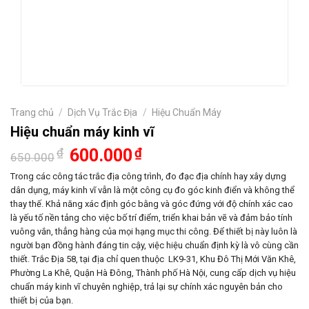
Trang chủ
/
Dịch Vụ Trắc Địa
/
Hiệu Chuẩn Máy
Hiệu chuẩn máy kinh vĩ
Giá
Giá
₫
600.000
₫
650.000
gốc
hiện
là:
tại
Trong các công tác trắc địa công trình, đo đạc địa chính hay xây dựng
650.000₫.
là:
dân dụng, máy kinh vĩ vẫn là một công cụ đo góc kinh điển và không thể
600.000₫.
thay thế. Khả năng xác định góc bằng và góc đứng với độ chính xác cao
là yếu tố nền tảng cho việc bố trí điểm, triển khai bản vẽ và đảm bảo tính
vuông vắn, thẳng hàng của mọi hạng mục thi công. Để thiết bị này luôn là
người bạn đồng hành đáng tin cậy, việc hiệu chuẩn định kỳ là vô cùng cần
thiết. Trắc Địa 58, tại địa chỉ quen thuộc
LK9-31, Khu Đô Thị Mới Văn Khê,
Phường La Khê, Quận Hà Đông, Thành phố Hà Nội
, cung cấp dịch vụ hiệu
chuẩn máy kinh vĩ chuyên nghiệp, trả lại sự chính xác nguyên bản cho
thiết bị của bạn.