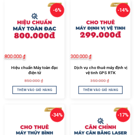
-6%
-14%
800.000
₫
300.000
₫
Hiệu chuẩn Máy toàn đạc
Dịch vụ cho thuê máy định vị
điện tử
vệ tinh GPS RTK
Giá
Giá
Giá
Giá
850.000
350.000
₫
₫
gốc
hiện
gốc
hiện
là:
tại
là:
tại
THÊM VÀO GIỎ HÀNG
THÊM VÀO GIỎ HÀNG
850.000₫.
là:
350.000₫.
là:
800.000₫.
300.000₫.
-34%
-17%