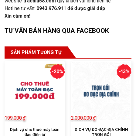
website
tracdia58.com
quý khách vui lòng liên hệ:
Hotline tư vấn:
0943.976.911
để được giải đáp
Xin cảm ơn!
TƯ VẤN BÁN HÀNG QUA FACEBOOK
SẢN PHẨM TƯƠNG TỰ
-20%
-43%
199.000
₫
2.000.000
₫
Dịch vụ cho thuê máy toàn
DỊCH VỤ ĐO ĐẠC ĐỊA CHÍNH
đạc điện tử
TRỌN GÓI