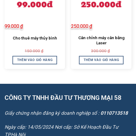
99.000
₫
250.000
₫
Cân chỉnh máy cân bằng
Cho thuê máy thủy bình
Laser
Giá
Giá
Giá
Giá
150.000
300.000
₫
₫
gốc
hiện
gốc
hiện
là:
tại
là:
tại
THÊM VÀO GIỎ HÀNG
THÊM VÀO GIỎ HÀNG
150.000₫.
là:
300.000₫.
là:
99.000₫.
250.000₫.
CÔNG TY TNHH ĐẦU TƯ THƯƠNG MẠI 58
Giấy chứng nhận đăng ký doanh nghiệp số :
0110713518
Ngày cấp: 14/05/2024 Nơi cấp: Sở Kế Hoạch Đầu Tư
TP.Hà Nội