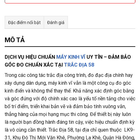
Đặc điểm nổi bật
Đánh giá
Tư vấn & bán hàng qua Facebook
MÔ TẢ
DỊCH VỤ HIỆU CHUẨN
MÁY KINH VĨ
UY TÍN – ĐẢM BẢO
GÓC ĐO CHUẨN XÁC TẠI
TRẮC ĐỊA 58
Trong các công tác trắc địa công trình, đo đạc địa chính hay
xây dựng dân dụng, máy kinh vĩ vẫn là một công cụ đo góc
kinh điển và không thể thay thế. Khả năng xác định góc bằng
và góc đứng với độ chính xác cao là yếu tố nền tảng cho việc
bố trí điểm, triển khai bản vẽ và đảm bảo tính vuông vắn,
thẳng hàng của mọi hạng mục thi công. Để thiết bị này luôn
là người bạn đồng hành đáng tin cậy, việc hiệu chuẩn định kỳ
là vô cùng cần thiết. Trắc Địa 58, tại địa chỉ quen thuộc
LK9-
31, Khu Đô Thị Mới Văn Khê, Phường La Khê, Quận Hà Đông,