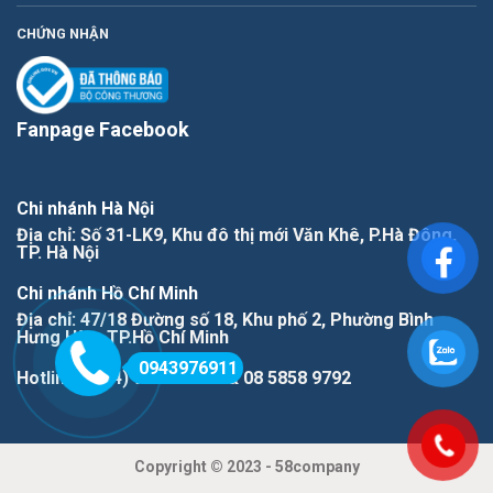
CHỨNG NHẬN
Fanpage Facebook
Chi nhánh Hà Nội
Địa chỉ: Số 31-LK9, Khu đô thị mới Văn Khê, P.Hà Đông,
TP. Hà Nội
Chi nhánh Hồ Chí Minh
Địa chỉ: 47/18 Đường số 18, Khu phố 2, Phường Bình
Hưng Hòa, TP.Hồ Chí Minh
0943976911
Hotline: (+84) 943976911 & 08 5858 9792
Copyright © 2023 - 58company