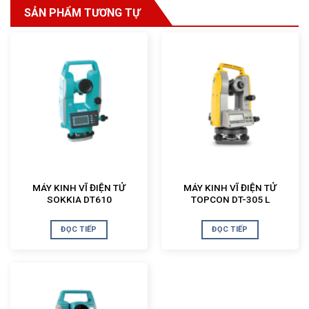
SẢN PHẨM TƯƠNG TỰ
MÁY KINH VĨ ĐIỆN TỬ
MÁY KINH VĨ ĐIỆN TỬ
SOKKIA DT610
TOPCON DT-305 L
ĐỌC TIẾP
ĐỌC TIẾP