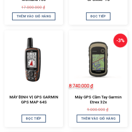
Giá
Giá
17.000.000
₫
gốc
hiện
là:
tại
THÊM VÀO GIỎ HÀNG
ĐỌC TIẾP
17.000.000₫.
là:
15.785.000₫.
-3%
8.740.000
₫
MÁY ĐỊNH VỊ GPS GARMIN
Máy GPS Cầm Tay Garmin
GPS MAP 64S
Etrex 32x
Giá
Giá
9.000.000
₫
gốc
hiện
là:
tại
ĐỌC TIẾP
THÊM VÀO GIỎ HÀNG
9.000.000₫.
là:
8.740.000₫.