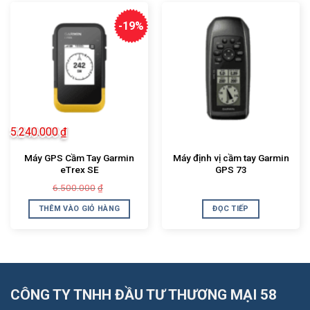
-19%
5.240.000
₫
Máy GPS Cầm Tay Garmin
Máy định vị cầm tay Garmin
eTrex SE
GPS 73
Giá
Giá
6.500.000
₫
gốc
hiện
là:
tại
THÊM VÀO GIỎ HÀNG
ĐỌC TIẾP
6.500.000₫.
là:
5.240.000₫.
CÔNG TY TNHH ĐẦU TƯ THƯƠNG MẠI 58