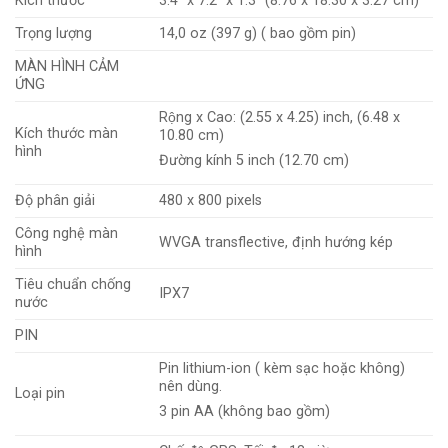
Kích thước
3.4″ x 7.2″ x 1.3″ (8.76 x 18.30 x 3.27 cm)
Trọng lượng
14,0 oz (397 g) ( bao gồm pin)
MÀN HÌNH CẢM
ỨNG
Rộng x Cao: (2.55 x 4.25) inch, (6.48 x
Kích thước màn
10.80 cm)
hình
Đường kính 5 inch (12.70 cm)
Độ phân giải
480 x 800 pixels
Công nghệ màn
WVGA transflective, định hướng kép
hình
Tiêu chuẩn chống
IPX7
nước
PIN
Pin lithium-ion ( kèm sạc hoặc không)
nên dùng.
Loại pin
3 pin AA (không bao gồm)