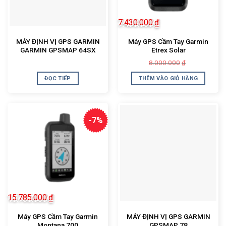
7.430.000
₫
MÁY ĐỊNH VỊ GPS GARMIN
Máy GPS Cầm Tay Garmin
GARMIN GPSMAP 64SX
Etrex Solar
Giá
Giá
8.000.000
₫
gốc
hiện
là:
tại
ĐỌC TIẾP
THÊM VÀO GIỎ HÀNG
8.000.000₫.
là:
7.430.000₫.
-7%
15.785.000
₫
Máy GPS Cầm Tay Garmin
MÁY ĐỊNH VỊ GPS GARMIN
Montana 700
GPSMAP 78