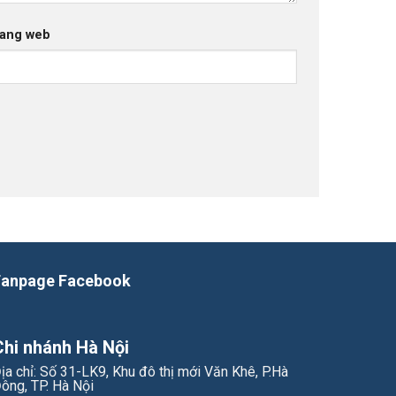
ang web
Fanpage Facebook
Chi nhánh Hà Nội
ịa chỉ: Số 31-LK9, Khu đô thị mới Văn Khê, P.Hà
ông, TP. Hà Nội