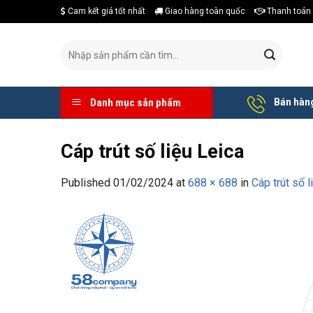
Skip
Cam kết giá tốt nhất
Giao hàng toàn quốc
Thanh toán 
to
content
Tìm
kiếm:
Bán hàng
Danh mục sản phẩm
Cáp trút số liệu Leica
Published
01/02/2024
at
688 × 688
in
Cáp trút số l