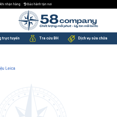
khi nhận hàng
Bảo hành tận nơi
 trực tuyến
Tra cứu BH
Dịch vụ sửa chữa
iệu Leica